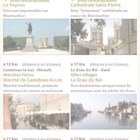
Sites remarquables
Sites remarquables
Le Peyrou
Cathédrale Saint-Pierre
Une vue imprenable sur
Une "forteresse" médiévale au
Montpellier
coeur de Montpellier
à 12 Km
à 17 Km
(distance à vol d'oiseau)
(distance à vol d'oiseau)
Castelnau-le-Lez - Hérault
Le Grau du Roi - Gard
Marchés Foires
Villes villages
Marché de Castelnau-le-Lez
Le Grau du Roi
Marché traditionnel, produits
Une destination unique entre le
régionaux de saison et artisanat
pittoresque port de pêche du Grau
du Roi à la dynamique station
balnéaire de Port Camargue
à 17 Km
à 17 Km
(distance à vol d'oiseau)
(distance à vol d'oiseau)