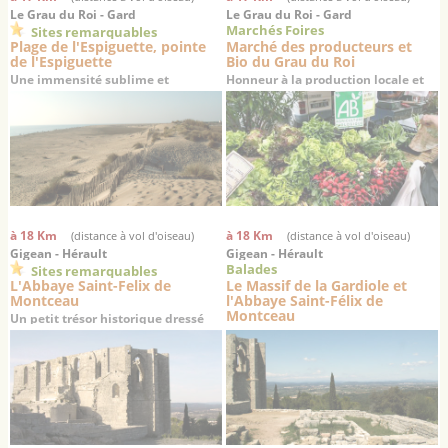
Le Grau du Roi - Gard
Le Grau du Roi - Gard
Marchés Foires
Sites remarquables
Plage de l'Espiguette, pointe
Marché des producteurs et
de l'Espiguette
Bio du Grau du Roi
Une immensité sublime et
Honneur à la production locale et
désertique au sud de Port-
aux produits biologiques
Camargue et du Grau du Roi
à 18 Km
à 18 Km
(distance à vol d'oiseau)
(distance à vol d'oiseau)
Gigean - Hérault
Gigean - Hérault
Balades
Sites remarquables
L'Abbaye Saint-Felix de
Le Massif de la Gardiole et
Montceau
l'Abbaye Saint-Félix de
Montceau
Un petit trésor historique dressé
sur un promontoire offrant une
superbe vue sur la plaine de
Gigean