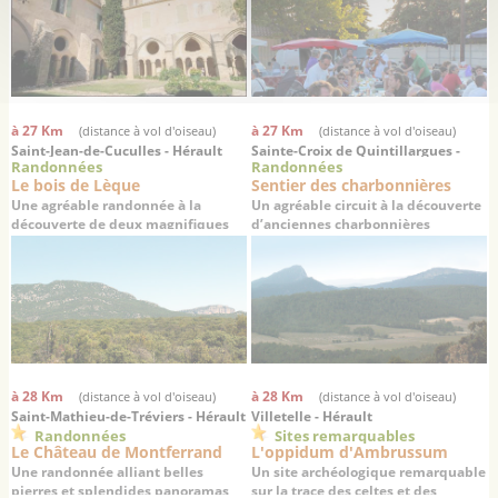
à 27 Km
à 27 Km
(distance à vol d'oiseau)
(distance à vol d'oiseau)
Saint-Jean-de-Cuculles - Hérault
Sainte-Croix de Quintillargues -
Randonnées
Randonnées
Hérault
Le bois de Lèque
Sentier des charbonnières
Une agréable randonnée à la
Un agréable circuit à la découverte
découverte de deux magnifiques
d’anciennes charbonnières
villages médiévaux
à 28 Km
à 28 Km
(distance à vol d'oiseau)
(distance à vol d'oiseau)
Saint-Mathieu-de-Tréviers - Hérault
Villetelle - Hérault
Randonnées
Sites remarquables
Le Château de Montferrand
L'oppidum d'Ambrussum
Une randonnée alliant belles
Un site archéologique remarquable
pierres et splendides panoramas
sur la trace des celtes et des