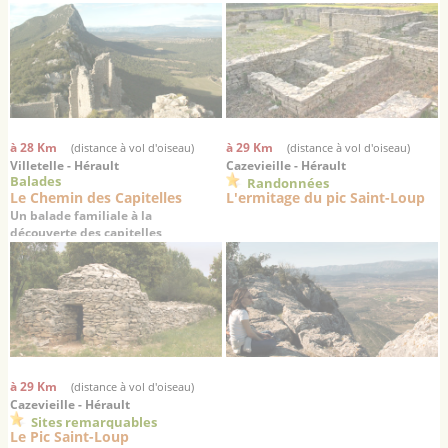
romains
à 28 Km
à 29 Km
(distance à vol d'oiseau)
(distance à vol d'oiseau)
Villetelle - Hérault
Cazevieille - Hérault
Balades
Randonnées
Le Chemin des Capitelles
L'ermitage du pic Saint-Loup
Un balade familiale à la
découverte des capitelles
à 29 Km
(distance à vol d'oiseau)
Cazevieille - Hérault
Sites remarquables
Le Pic Saint-Loup