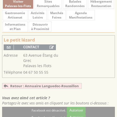
Visiter
Sites
Balades
Hébergement
Palavas-les-Flots
Remarquables
Randonnées
Restauration
Gastronomie
Activités
Marchés
Agenda
Artisanat
Loisirs
Foires
Manifestations
Informations
Découvrir
et Plan
à Proximité
Le petit lézard
Adresse
63 Avenue Étang du
Grec
Palavas les Flots
Téléphone
04 67 50 55 55
Retour : Annuaire Languedoc-Roussillon
Vous avez aimé cet article ?
Partagez-le avec vos amis en cliquant sur les boutons ci-dessous :
Facebook est désactivé.
Autoriser