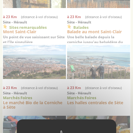
à 23 Km
à 23 Km
(distance à vol d'oiseau)
(distance à vol d'oiseau)
Sète - Hérault
Sète - Hérault
Sites remarquables
Balades
Mont Saint-Clair
Balade au mont Saint-Clair
Un point de vue saisissant sur Sète
Une belle balade depuis la
et l’île singulière
corniche jusqu’au belvédère du
mont Saint-Clair
à 23 Km
à 23 Km
(distance à vol d'oiseau)
(distance à vol d'oiseau)
Sète - Hérault
Sète - Hérault
Marchés Foires
Marchés Foires
Le marché Bio de la Corniche
Les halles centrales de Sète
à Sète