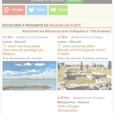
Facebook est désactivé.
Autoriser
Google+
Twitter
Email
DÉCOUVRIR À PROXIMITÉ DE
PALAVAS-LES-FLOTS
Attention les distances sont indiquées à "Vol d'oiseau"
à 5 Km
à 5 Km
(distance à vol d'oiseau)
(distance à vol d'oiseau)
Lattes - Hérault
Lattes - Hérault
Sites remarquables
Sites remarquables
Site naturel protégé du
Musée archéologique Henri
Méjean
Pradès
A la découverte du monde
Dans les pas de l'histoire antique
lagunaire languedocien
du Languedoc…
à 10 Km
(distance à vol d'oiseau)
Montpellier - Hérault
Villes villages
Montpellier