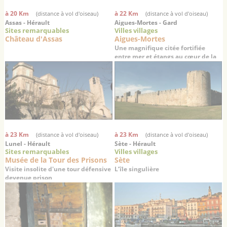
à 20 Km
à 22 Km
(distance à vol d'oiseau)
(distance à vol d'oiseau)
Assas - Hérault
Aigues-Mortes - Gard
Sites remarquables
Villes villages
Château d'Assas
Aigues-Mortes
Une magnifique citée fortifiée
entre mer et étangs au cœur de la
Camargue
à 23 Km
à 23 Km
(distance à vol d'oiseau)
(distance à vol d'oiseau)
Lunel - Hérault
Sète - Hérault
Sites remarquables
Villes villages
Musée de la Tour des Prisons
Sète
Visite insolite d'une tour défensive
L’île singulière
devenue prison