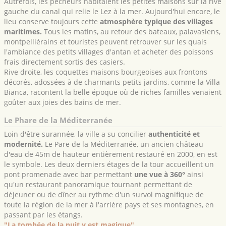
Autrefois, les pêcheurs habitaient les petites maisons sur la rive
gauche du canal qui relie le Lez à la mer. Aujourd'hui encore, le
lieu conserve toujours cette
atmosphère typique des villages
maritimes.
Tous les matins, au retour des bateaux, palavasiens,
montpelliérains et touristes peuvent retrouver sur les quais
l'ambiance des petits villages d'antan et acheter des poissons
frais directement sortis des casiers.
Rive droite, les coquettes maisons bourgeoises aux frontons
décorés, adossées à de charmants petits jardins, comme la Villa
Bianca, racontent la belle époque où de riches familles venaient
goûter aux joies des bains de mer.
Le Phare de la Méditerranée
Loin d'être surannée, la ville a su concilier
authenticité et
modernité.
Le Pare de la Méditerranée, un ancien château
d'eau de 45m de hauteur entièrement restauré en 2000, en est
le symbole. Les deux derniers étages de la tour accueillent un
pont promenade avec bar permettant
une vue à 360°
ainsi
qu'un restaurant panoramique tournant permettant de
déjeuner ou de dîner au rythme d'un survol magnifique de
toute la région de la mer à l'arrière pays et ses montagnes, en
passant par les étangs.
"La tombée de la nuit y est magique".