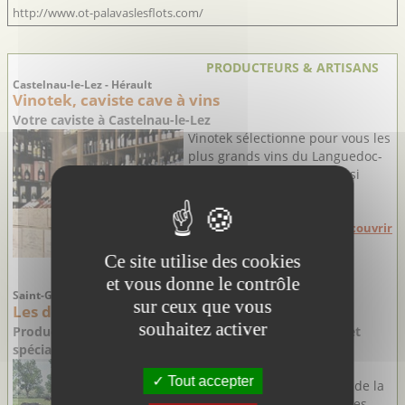
http://www.ot-palavaslesflots.com/
PRODUCTEURS & ARTISANS
Castelnau-le-Lez - Hérault
Vinotek, caviste cave à vins
Votre caviste à Castelnau-le-Lez
Vinotek sélectionne pour vous les
plus grands vins du Languedoc-
Roussillon et d’ailleurs, ainsi
qu'un choix de domaines
originaux à découvrir.
Découvrir
Ce site utilise des cookies
et vous donne le contrôle
Saint-Gilles - Gard
sur ceux que vous
Les délices du Scamandre
souhaitez activer
Producteur de viande de Taureau AOP Camargue BIO et
spécialités régionales
Au bord de l'Étang du
Tout accepter
Scamandre, situé au cœur de la
Camargue gardoise (entre les