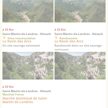
à 33 Km
à 33 Km
Saint-Martin-de-Londres - Hérault
Saint-Martin-de-Londres - Hérault
Sites remarquables
Randonnées
Le Ravin des Arcs
Le Ravin des Arcs
Un site sauvage saisissant
Randonnée dans un site sauvage
saisissant
à 33 Km
Saint-Martin-de-Londres - Hérault
Marchés Foires
Marché dominical de Saint-
Martin de Londres