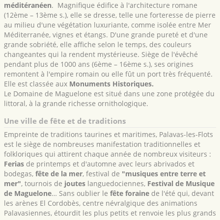
méditéranéen
. Magnifique édifice à l'architecture romane
(12ème – 13ème s.), elle se dresse, telle une forteresse de pierre
au milieu d'une végétation luxuriante, comme isolée entre Mer
Méditerranée, vignes et étangs. D'une grande pureté et d'une
grande sobriété, elle affiche selon le temps, des couleurs
changeantes qui la rendent mystérieuse. Siège de l'évêché
pendant plus de 1000 ans (6ème – 16ème s.), ses origines
remontent à l'empire romain ou elle fût un port très fréquenté.
Elle est classée aux
Monuments Historiques.
Le Domaine de Maguelone est situé dans une zone protégée du
littoral, à la grande richesse ornithologique.
Une ville de fête et de traditions
Empreinte de traditions taurines et maritimes, Palavas-les-Flots
est le siège de nombreuses manifestation traditionnelles et
folkloriques qui attirent chaque année de nombreux visiteurs :
Ferias
de printemps et d'automne avec leurs abrivados et
bodegas,
fête de la mer
, festival de
"musiques entre terre et
mer"
, tournois de
joutes
languedociennes,
Festival de Musique
de Maguelone
… Sans oublier le
fête foraine
de l'été qui, devant
les arènes El Cordobès, centre névralgique des animations
Palavasiennes, étourdit les plus petits et renvoie les plus grands