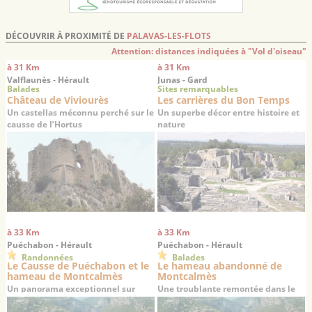
DÉCOUVRIR À PROXIMITÉ DE
PALAVAS-LES-FLOTS
Attention: distances indiquées à "Vol d'oiseau"
à 31 Km
à 31 Km
Valflaunès - Hérault
Junas - Gard
Balades
Sites remarquables
Château de Viviourès
Les carrières du Bon Temps
Un castellas méconnu perché sur le
Un superbe décor entre histoire et
causse de l’Hortus
nature
à 33 Km
à 33 Km
Puéchabon - Hérault
Puéchabon - Hérault
Randonnées
Balades
Le Causse de Puéchabon et le
Le hameau abandonné de
hameau de Montcalmès
Montcalmès
Un panorama exceptionnel sur
Une troublante remontée dans le
Saint-Guilhem-le-Désert
temps