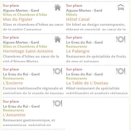
Sur place
Sur place
Aigues-Mortes - Gard
Aigues-Mortes - Gard
Gîtes et Chambres d'hôte
Hôtels
Mas du Figuier
Hôtel Canal
Gîtes et chambres d’hôtes au cœur
Un hôtel au design contemporain,
de la petite Camargue
élégant et convivial, au cœur de la
petite Camargue
Sur place
Sur place
Aigues-Mortes - Gard
Le Grau du Roi - Gard
Gîtes et Chambres d'hôte
Restaurants
Hermitage Saint-Antoine
Le Palangre
Chambres d’hôtes au cœur de la
Restaurant de spécialités de fruits
cité d’Aigues-Mortes
de mer et poissons
Sur place
Sur place
Le Grau du Roi - Gard
Le Grau du Roi - Gard
Restaurants
Restaurants
L’Encierro
La Table de L'Oustau
Cuisine traditionnelle régionale et
Hôtel restaurant de spécialités
spécialiste de la viande de taureau
méridionales et produits régionaux
en AOP
Sur place
Le Grau du Roi - Gard
Restaurants
L’Amarette
Restaurant gastronomique, et
panoramique, spécialisé en
produits de la mer