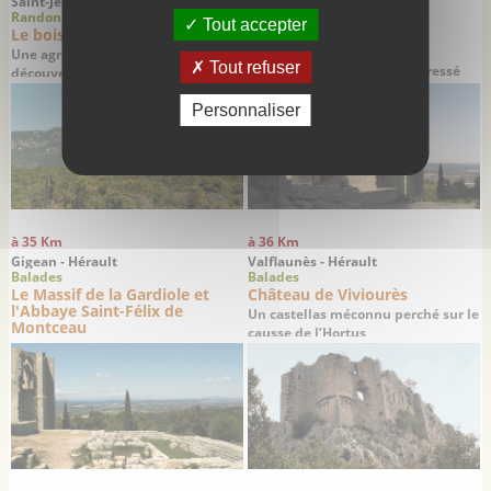
Saint-Jean-de-Cuculles - Hérault
Gigean - Hérault
Randonnées
Sites remarquables
Tout accepter
Le bois de Lèque
L'Abbaye Saint-Felix de
Montceau
Une agréable randonnée à la
Tout refuser
Un petit trésor historique dressé
découverte de deux magnifiques
sur un promontoire offrant une
villages médiévaux
superbe vue sur la plaine de
Personnaliser
Gigean
à 35 Km
à 36 Km
Gigean - Hérault
Valflaunès - Hérault
Balades
Balades
Le Massif de la Gardiole et
Château de Viviourès
l'Abbaye Saint-Félix de
Un castellas méconnu perché sur le
Montceau
causse de l’Hortus