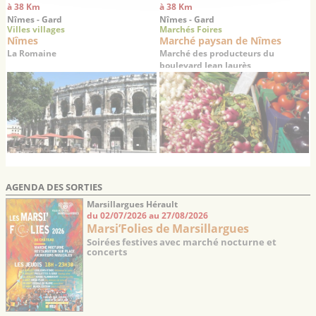
à 38 Km
à 38 Km
Nîmes - Gard
Nîmes - Gard
Villes villages
Marchés Foires
Nîmes
Marché paysan de Nîmes
La Romaine
Marché des producteurs du
boulevard Jean Jaurès
AGENDA DES SORTIES
Marsillargues Hérault
du 02/07/2026 au 27/08/2026
Marsi’Folies de Marsillargues
Soirées festives avec marché nocturne et
concerts