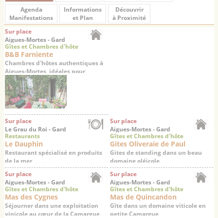
Agenda
Informations
Découvrir
Manifestations
et Plan
à Proximité
Sur place
Aigues-Mortes - Gard
Gîtes et Chambres d'hôte
B&B Farniente
Chambres d'hôtes authentiques à
Aigues-Mortes, idéales pour
explorer la Petite Camargue
Sur place
Sur place
Le Grau du Roi - Gard
Aigues-Mortes - Gard
Restaurants
Gîtes et Chambres d'hôte
Le Dauphin
Gites Oliveraie de Paul
Restaurant spécialisé en produits
Gites de standing dans un beau
de la mer
domaine oléicole
Sur place
Sur place
Aigues-Mortes - Gard
Aigues-Mortes - Gard
Gîtes et Chambres d'hôte
Gîtes et Chambres d'hôte
Mas des Cygnes
Mas de Quincandon
Séjourner dans une exploitation
Gîte dans un domaine viticole en
vinicole au cœur de la Camargue
petite Camargue