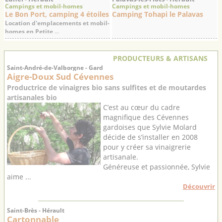
Campings et mobil-homes
Campings et mobil-homes
Le Bon Port, camping 4 étoiles
Camping Tohapi le Palavas
Location d'emplacements et mobil-
homes en Petite ...
PRODUCTEURS & ARTISANS
Saint-André-de-Valborgne - Gard
Aigre-Doux Sud Cévennes
Productrice de vinaigres bio sans sulfites et de moutardes
artisanales bio
C’est au cœur du cadre
magnifique des Cévennes
gardoises que Sylvie Molard
décide de s’installer en 2008
pour y créer sa vinaigrerie
artisanale.
Généreuse et passionnée, Sylvie
aime ...
Découvrir
Saint-Brès - Hérault
Cartonnable