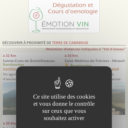
DÉCOUVRIR À PROXIMITÉ DE
TERRE DE CAMARGUE
Attention: distances indiquées à "Vol d'oiseau"
à 32 Km
à 34 Km
Sainte-Croix de Quintillargues -
Saint-Mathieu-de-Tréviers - Hérault
Randonnées
Hérault
Randonnées
Sentier des charbonnières
Le Château de Montferrand
Un agréable circuit à la découverte
Une randonnée alliant belles
d’anciennes charbonnières
pierres et splendides panoramas
Ce site utilise des cookies
et vous donne le contrôle
sur ceux que vous
souhaitez activer
à 35 Km
à 35 Km