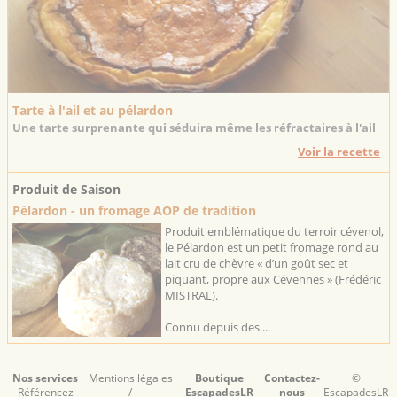
Tarte à l'ail et au pélardon
Une tarte surprenante qui séduira même les réfractaires à l'ail
Voir la recette
Produit de Saison
Pélardon - un fromage AOP de tradition
Produit emblématique du terroir cévenol,
le Pélardon est un petit fromage rond au
lait cru de chèvre « d’un goût sec et
piquant, propre aux Cévennes » (Frédéric
MISTRAL).
Connu depuis des ...
Nos services
Mentions légales
Boutique
Contactez-
©
Référencez
/
EscapadesLR
nous
EscapadesLR