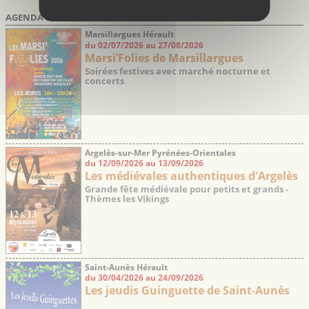
AGENDA DES SORTIES
Marsillargues Hérault
du 02/07/2026 au 27/08/2026
Marsi’Folies de Marsillargues
Soirées festives avec marché nocturne et
concerts
Argelès-sur-Mer Pyrénées-Orientales
du 12/09/2026 au 13/09/2026
Les médiévales authentiques d'Argelès
Grande fête médiévale pour petits et grands -
Thèmes les Vikings
Saint-Aunès Hérault
du 30/04/2026 au 24/09/2026
Les jeudis Guinguette de Saint-Aunès