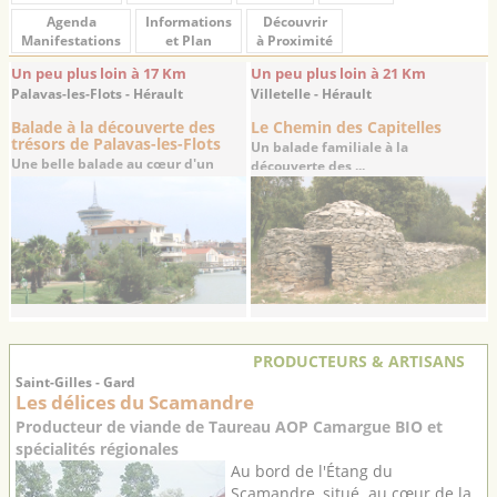
Agenda
Informations
Découvrir
Manifestations
et Plan
à Proximité
Un peu plus loin à 17 Km
Un peu plus loin à 21 Km
Palavas-les-Flots - Hérault
Villetelle - Hérault
Balade à la découverte des
Le Chemin des Capitelles
trésors de Palavas-les-Flots
Un balade familiale à la
Une belle balade au cœur d'un
découverte des ...
village de ...
PRODUCTEURS & ARTISANS
Saint-Gilles - Gard
Les délices du Scamandre
Producteur de viande de Taureau AOP Camargue BIO et
spécialités régionales
Au bord de l'Étang du
Scamandre, situé au cœur de la