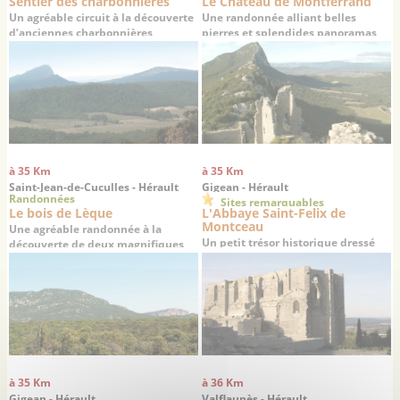
Sentier des charbonnières
Le Château de Montferrand
Un agréable circuit à la découverte
Une randonnée alliant belles
d’anciennes charbonnières
pierres et splendides panoramas
à 35 Km
à 35 Km
Saint-Jean-de-Cuculles - Hérault
Gigean - Hérault
Randonnées
Sites remarquables
Le bois de Lèque
L'Abbaye Saint-Felix de
Montceau
Une agréable randonnée à la
Un petit trésor historique dressé
découverte de deux magnifiques
sur un promontoire offrant une
villages médiévaux
superbe vue sur la plaine de
Gigean
à 35 Km
à 36 Km
Gigean - Hérault
Valflaunès - Hérault