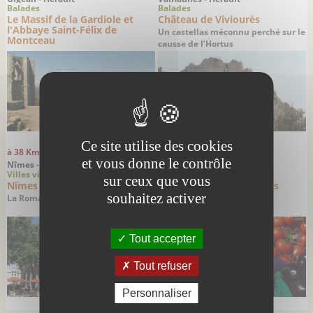
Balades
Balades
Le Massif de la Gardiole et
Château de Viviourès
l'Abbaye Saint-Félix de
Un castellas méconnu perché sur le
Montceau
causse de l’Hortus
Ce site utilise des cookies
à 38 Km
à 38 Km
et vous donne le contrôle
Nîmes - Gard
Nîmes - Gard
Villes villages
Marchés Foires
sur ceux que vous
Nîmes
Marché paysan de Nîmes
souhaitez activer
La Romaine
Marché des producteurs du
boulevard Jean Jaurès
Tout accepter
Tout refuser
Personnaliser