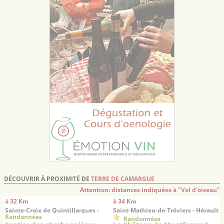
DÉCOUVRIR À PROXIMITÉ DE
TERRE DE CAMARGUE
Attention: distances indiquées à "Vol d'oiseau"
à 32 Km
à 34 Km
Sainte-Croix de Quintillargues -
Saint-Mathieu-de-Tréviers - Hérault
Randonnées
Hérault
Randonnées