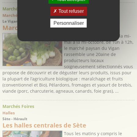
Marchés Foires
Tout refuser
Marché traditionnel > Producteurs locaux
Le Vigan - Gard
Personnaliser
Marché paysan du Vigan
Tous les mardis matins de la mi-
mai à la mi-octobre, de 10h à 12h,
le marché paysan du Vigan
rassemble une 20aine de
producteurs locaux
soigneusement sélectionnés vous
propose de découvrir et de déguster leurs produits, issus pour
la plupart de l’agriculture biologique : maraîchage et fruits
(conventionnel et Bio), Pélardons, fromages et yaourt de brebis,
viande (porc, charcuterie, agneaux, canards, foie gras), ...
Marchés Foires
Halles
Sète - Hérault
Les halles centrales de Sète
Tous les matins y compris le