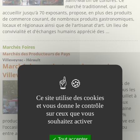
Saint-Martin de Londres. Ce
marché traditionnel, qui peut
accueillir jusqu'à 70 exposants, propose, en plus des produits
de commerce courant, de nombreux produits gastronomiques,
locaux et régionaux ainsi que de l'artisanat d'art. Un lieu de
convivialité et d'échanges humains apprécié des ...
Marchés Foires
Marchés des Producteurs de Pays
Villeveyrac - Hérault
Marché des producteurs de pays de
Villeveyrac
Le marché des producteurs de
pays de Villeveyrac a lieu tous les
lundis en nocturne, de mi-juillet à
Ce site utilise des cookies
mi-août, place du Marché aux
et vous donne le contrôle
Raisins et réunit une quinzaine
sur ceux que vous
de producteurs locaux. 100%
souhaitez activer
producteurs, ce marché à l'atmosphère conviviale et festive est
l'occasion idéale pour passer un bon moment en famille ou
entre amis : découvrir, goûter, acheter des produits ...
Tout accepter