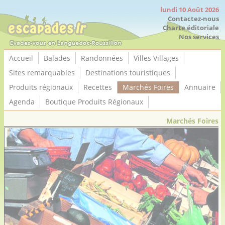
Panneau de gestion des cookies
lundi 10 Août 2026
Contactez-nous
Charte éditoriale
Nos services
Accueil
Balades
Randonnées
Villes Villages
Sites remarquables
Destinations touristiques
Produits régionaux
Recettes
Marchés Foires
Annuaire
Agenda
Boutique Produits Régionaux
Marchés Foires