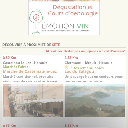
DÉCOUVRIR À PROXIMITÉ DE
SÈTE
Attention: distances indiquées à "Vol d'oiseau"
à 30 Km
à 33 Km
Castelnau-le-Lez - Hérault
Clermont l'Hérault - Hérault
Marchés Foires
Sites remarquables
Marché de Castelnau-le-Lez
Lac du Salagou
Marché traditionnel, produits
Un paysage haut en couleurs pour
régionaux de saison et artisanat
toutes sortes de loisirs
à 33 Km
à 33 Km