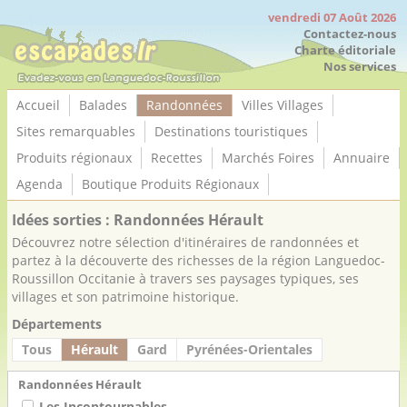
Panneau de gestion des cookies
vendredi 07 Août 2026
Contactez-nous
Charte éditoriale
Nos services
Accueil
Balades
Randonnées
Villes Villages
Sites remarquables
Destinations touristiques
Produits régionaux
Recettes
Marchés Foires
Annuaire
Agenda
Boutique Produits Régionaux
Idées sorties : Randonnées Hérault
Découvrez notre sélection d'itinéraires de randonnées et
partez à la découverte des richesses de la région Languedoc-
Roussillon Occitanie à travers ses paysages typiques, ses
villages et son patrimoine historique.
Départements
Tous
Hérault
Gard
Pyrénées-Orientales
Randonnées Hérault
Les Incontournables