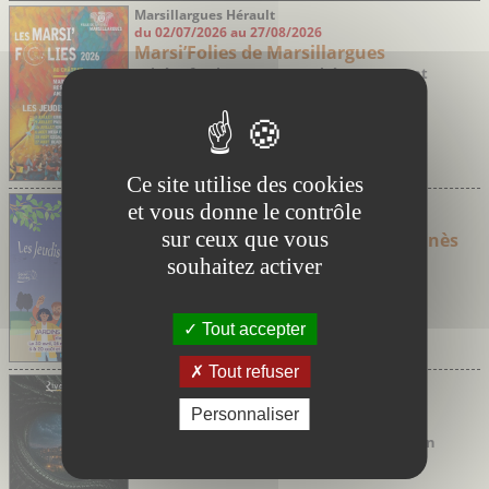
Marsillargues Hérault
du 02/07/2026 au 27/08/2026
Marsi’Folies de Marsillargues
Soirées festives avec marché nocturne et
concerts
Ce site utilise des cookies
Saint-Aunès Hérault
et vous donne le contrôle
du 30/04/2026 au 24/09/2026
sur ceux que vous
Les jeudis Guinguette de Saint-Aunès
souhaitez activer
Tout accepter
Tout refuser
Rivesaltes Pyrénées-Orientales
le 07/08/2026
Personnaliser
Fête du Babau
Grande Fête médiévale à la poursuite d'un
monstre légendaire