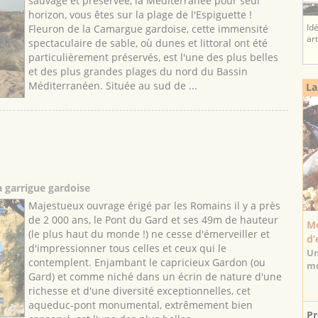
sauvage et préservée, la Méditerranée pour seul
horizon, vous êtes sur la plage de l'Espiguette !
Fleuron de la Camargue gardoise, cette immensité
Id
ar
spectaculaire de sable, où dunes et littoral ont été
particulièrement préservés, est l'une des plus belles
et des plus grandes plages du nord du Bassin
Méditerranéen. Située au sud de ...
La
a garrigue gardoise
Majestueux ouvrage érigé par les Romains il y a près
de 2 000 ans, le Pont du Gard et ses 49m de hauteur
Mo
(le plus haut du monde !) ne cesse d'émerveiller et
d’
d'impressionner tous celles et ceux qui le
Un
contemplent. Enjambant le capricieux Gardon (ou
mo
Gard) et comme niché dans un écrin de nature d'une
richesse et d'une diversité exceptionnelles, cet
aqueduc-pont monumental, extrêmement bien
Pr