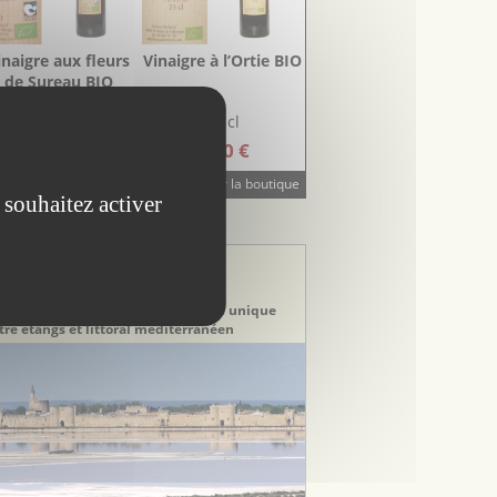
inaigre aux fleurs
Vinaigre à l’Ortie BIO
de Sureau BIO
25 cl
25 cl
5.20 €
5.20 €
Visiter la boutique
 souhaitez activer
STINATION TOURISTIQUE
stination Gard
erre de Camargue
rtez à la découverte d’un territoire unique
tre étangs et littoral méditerranéen