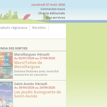
vendredi 07 Août 2026
Contactez-nous
Charte éditoriale
Nos services
roduits régionaux
Recettes
ENDA DES SORTIES
Marsillargues Hérault
du 02/07/2026 au 27/08/2026
Marsi’Folies de
Marsillargues
Soirées festives avec marché
nocturne et concerts
Saint-Aunès Hérault
du 30/04/2026 au 24/09/2026
Les jeudis Guinguette de
Saint-Aunès