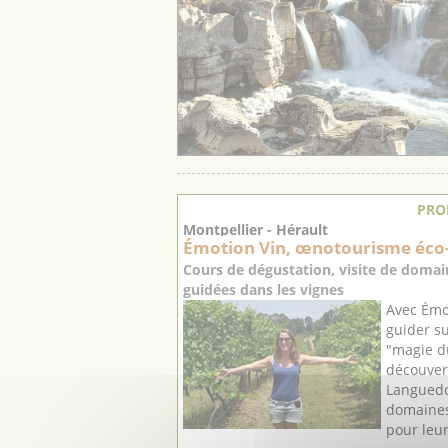
PRO
Montpellier - Hérault
Émotion Vin, œnotourisme éco
Cours de dégustation, visite de domain
guidées dans les vignes
Avec Émot
guider su
"magie du
découvert
Languedo
domaines
pour leur