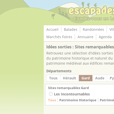
Panneau de gestion des cookies
Accueil
Balades
Randonnées
Vil
Marchés Foires
Annuaire
Agenda
Idées sorties : Sites remarquable
Retrouvez une sélection d'idées sortie
du patrimoine historique et naturel du 
patrimoine médiéval aux édifices remarq
Départements
Tous
Hérault
Gard
Aude
Py
Sites remarquables Gard
Les Incontournables
Tous
Patrimoine Historique
Patrimo