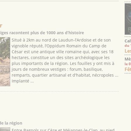
r
iges racontent plus de 1000 ans d’histoire
Situé à 2km au nord de Laudun-l’Ardoise et de son
Cal
vignoble réputé, l’Oppidum Romain du Camp de
du 
Le
César est une antique ville romaine qui, avec ses 18
hectares, constitue un des sites archéologique les
Mè
plus importants de la région. Les fouilles y ont mis à
le 
Fê
jours de nombreux vestiges : forum, basilique,
remparts, quartier artisanal et d'habitat, nécropoles ...
Implanté ...
e la région
Entre Bagnols sur Cèze et Méjannes-le-Clap, au pied