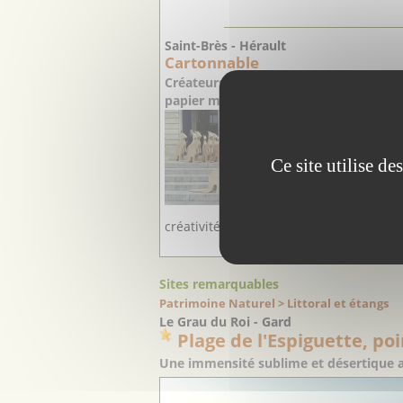
Saint-Brès - Hérault
Cartonnable
Créateurs de meubles et objets de déc
papier mâché
Tables, f
banquett
têtes de 
Ce site utilise d
avec du c
prouvent
talent in
créativité ...
Sites remarquables
Patrimoine Naturel > Littoral et étangs
Le Grau du Roi - Gard
Plage de l'Espiguette, poi
Une immensité sublime et désertique 