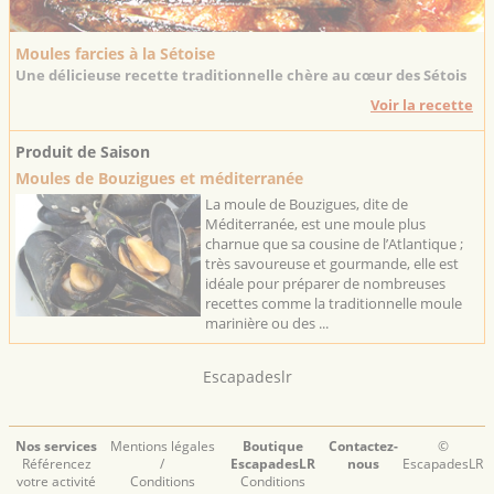
Moules farcies à la Sétoise
Une délicieuse recette traditionnelle chère au cœur des Sétois
Voir la recette
Produit de Saison
Moules de Bouzigues et méditerranée
La moule de Bouzigues, dite de
Méditerranée, est une moule plus
charnue que sa cousine de l’Atlantique ;
très savoureuse et gourmande, elle est
idéale pour préparer de nombreuses
recettes comme la traditionnelle moule
marinière ou des ...
Escapadeslr
Nos services
Mentions légales
Boutique
Contactez-
©
Référencez
/
EscapadesLR
nous
EscapadesLR
votre activité
Conditions
Conditions