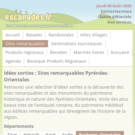
Panneau de gestion des cookies
jeudi 06 Août 2026
Contactez-nous
Charte éditoriale
Nos services
Accueil
Balades
Randonnées
Villes Villages
Sites remarquables
Destinations touristiques
Produits régionaux
Recettes
Marchés Foires
Annuaire
Agenda
Boutique Produits Régionaux
Idées sorties : Sites remarquables Pyrénées-
Orientales
Retrouvez une sélection d'idées sorties à la découverte des
sites remarquables et des monuments du patrimoine
historique et naturel des Pyrénées-Orientales. Visite des plus
beaux sites de l’antiquité romaine, du patrimoine médiéval
aux édifices remarquables qui témoignent de l’histoire de la
région.
Départements
Tous
Hérault
Gard
Aude
Pyrénées-Orientales