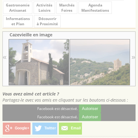
Gastronomie
Activités
Marchés
Agenda
Artisanat
Loisirs
Foires
Manifestations
Informations
Découvrir
et Plan
à Proximité
Cazevieille en image
«
»
Vous avez aimé cet article ?
Partagez-le avec vos amis en cliquant sur les boutons ci-dessous :
Facebook est désactivé.
Autoriser
Facebook est désactivé.
Autoriser
Google+
Twitter
Email