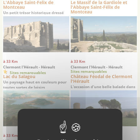
L'Abbaye Saint-Felix de
Le Massif de la Gardiole et
Montceau
l'Abbaye Saint-Félix de
Montceau
Un petit trésor historique dressé
sur un promontoire offrant une
superbe vue sur la plaine de
Gigean
à 33 Km
à 33 Km
Clermont l'Hérault - Hérault
Clermont l'Hérault - Hérault
Sites remarquables
Sites remarquables
Lac du Salagou
Château Féodal de Clermont
l'Hérault
Un paysage haut en couleurs pour
L'occasion d'une belle balade dans
toutes sortes de loisirs
la vallée de l'Hérault
à 33 Km
à 33 Km