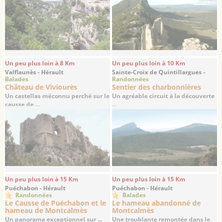
Un peu plus loin à 8 Km
Un peu plus loin à 10 Km
Valflaunès - Hérault
Sainte-Croix de Quintillargues -
Balades
Randonnées
Hérault
Château de Viviourès
Sentier des charbonnières
Un castellas méconnu perché sur le
Un agréable circuit à la découverte
causse de ...
...
Un peu plus loin à 15 Km
Un peu plus loin à 15 Km
Puéchabon - Hérault
Puéchabon - Hérault
Randonnées
Balades
Le Causse de Puéchabon et le
Le hameau abandonné de
hameau de Montcalmès
Montcalmès
Un panorama exceptionnel sur ...
Une troublante remontée dans le