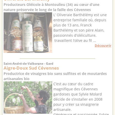
Producteurs Oléicole à Montoulieu (34) au cœur d’une
nature préservée le long de la faille des Cévennes
L’ Oliveraie Barthélémy est une
entreprise familiale où, depuis
plus de 13 ans, Franck
Barthélémy et son père Alain,
passionnés d'oléiculture,
travaillent l’olive au fil ...
Découvrir
Saint-André-de-Valborgne - Gard
Aigre-Doux Sud Cévennes
Productrice de vinaigres bio sans sulfites et de moutardes
artisanales bio
C’est au cœur du cadre
magnifique des Cévennes
gardoises que Sylvie Molard
décide de s’installer en 2008
pour y créer sa vinaigrerie
artisanale.
Généreuse et passionnée, Sylvie