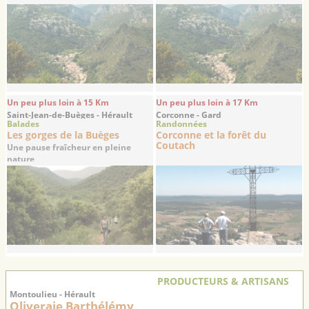
temps
Un peu plus loin à 15 Km
Un peu plus loin à 17 Km
Saint-Jean-de-Buèges - Hérault
Corconne - Gard
Balades
Randonnées
Les gorges de la Buèges
Corconne et la forêt du
Coutach
Une pause fraîcheur en pleine
nature
PRODUCTEURS & ARTISANS
Montoulieu - Hérault
Oliveraie Barthélémy