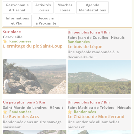
Gastronomie
Activités
Marchés
Agenda
Artisanat
Loisirs
Foires
Manifestations
Informations
Découvrir
et Plan
à Proximité
Sur place
Un peu plus loin à 4 Km
Cazevieille
Saint-Jean-de-Cuculles - Hérault
Randonnées
Randonnées
L'ermitage du pic Saint-Loup
Le bois de Lèque
Une agréable randonnée à la
découverte de ...
Un peu plus loin à 5 Km
Un peu plus loin à 7 Km
Saint-Martin-de-Londres - Hérault
Saint-Mathieu-de-Tréviers - Hérault
Randonnées
Randonnées
Le Ravin des Arcs
Le Château de Montferrand
Randonnée dans un site sauvage
Une randonnée alliant belles
saisissant
pierres et ...