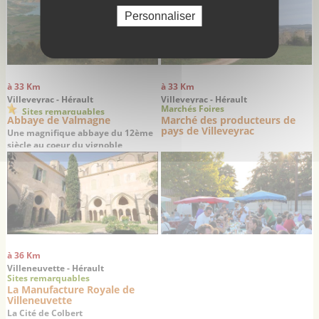
Personnaliser
à 33 Km
à 33 Km
Villeveyrac - Hérault
Villeveyrac - Hérault
Marchés Foires
Sites remarquables
Abbaye de Valmagne
Marché des producteurs de
pays de Villeveyrac
Une magnifique abbaye du 12ème
siècle au coeur du vignoble
languedocien
à 36 Km
Villeneuvette - Hérault
Sites remarquables
La Manufacture Royale de
Villeneuvette
La Cité de Colbert