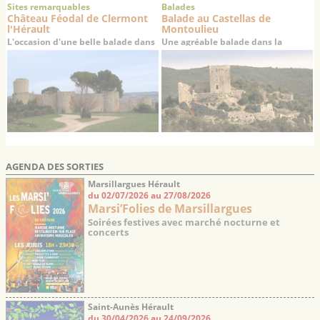
Sites remarquables
Balades
Château Féodal de Clermont
Balade au Castellas de
l'Hérault
Montoulieu
L'occasion d'une belle balade dans
Une agréable balade dans la
la vallée de l'Hérault
garrigue à la découverte des ruines
d’un château médiéval du 12ème
siècle
AGENDA DES SORTIES
Marsillargues Hérault
du 02/07/2026 au 27/08/2026
Marsi’Folies de Marsillargues
Soirées festives avec marché nocturne et
concerts
Saint-Aunès Hérault
du 30/04/2026 au 24/09/2026