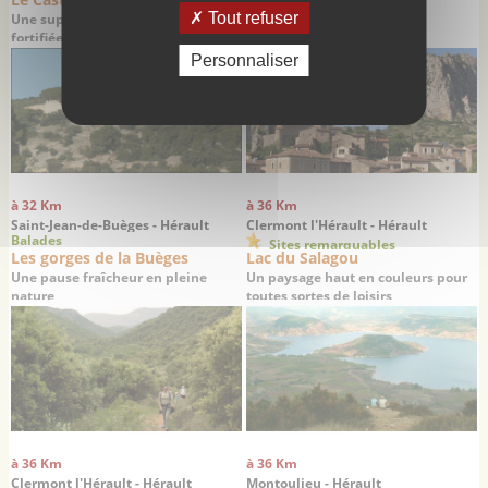
Tout refuser
Une superbe enceinte médiévale
Un village hors du temps
fortifiée
Personnaliser
à 32 Km
à 36 Km
Saint-Jean-de-Buèges - Hérault
Clermont l'Hérault - Hérault
Balades
Sites remarquables
Les gorges de la Buèges
Lac du Salagou
Une pause fraîcheur en pleine
Un paysage haut en couleurs pour
nature
toutes sortes de loisirs
à 36 Km
à 36 Km
Clermont l'Hérault - Hérault
Montoulieu - Hérault