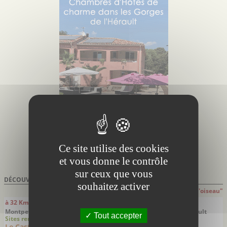
Ce site utilise des cookies
et vous donne le contrôle
sur ceux que vous
DÉCOUVRIR À PROXIMITÉ DE
MONTPELLIER
souhaitez activer
Attention: distances indiquées à "Vol d'oiseau"
à 32 Km
à 32 Km
Montpeyroux - Hérault
Saint-Jean-de-Buèges - Hérault
Tout accepter
Sites remarquables
Villes villages
Le Castellas de Montpeyroux
Saint-Jean-de-Buèges