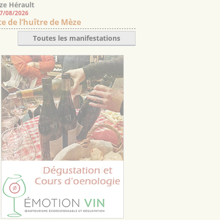
ze Hérault
07/08/2026
te de l’huître de Mèze
Toutes les manifestations