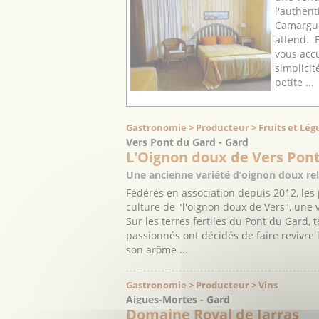
l'authent
Camargue
attend. E
vous accu
simplici
petite ...
Gastronomie > Producteur > Fruits et Lé
Vers Pont du Gard - Gard
L'Oignon doux de Vers Pon
Une ancienne variété d’oignon doux re
Fédérés en association depuis 2012, les
culture de "l'oignon doux de Vers", une 
Sur les terres fertiles du Pont du Gard, t
passionnés ont décidés de faire revivre
son arôme ...
Gastronomie > Producteur > Vins
Aigues-Mortes - Gard
Domaine Royal de Jarras