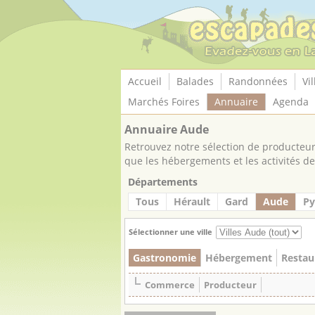
Panneau de gestion des cookies
Accueil
Balades
Randonnées
Vil
Marchés Foires
Annuaire
Agenda
Annuaire Aude
Retrouvez notre sélection de producteurs
que les hébergements et les activités de 
Départements
Tous
Hérault
Gard
Aude
Py
Sélectionner une ville
Gastronomie
Hébergement
Restau
Commerce
Producteur