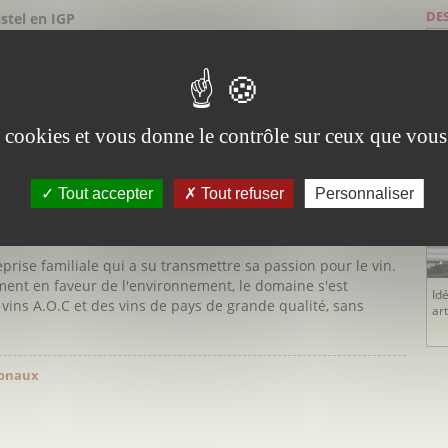
DE
stel en IGP
ntre mer et étang, le Domaine de Jarras sera heureux de
De
les célèbres "vins des sables" dont le fameux "Gris de Gris".
T
des visites, d’aller à la découverte de ce vignoble unique,
Pa
ronnement sauvage classé Natura 2000 pour observer les
en
es cookies et vous donne le contrôle sur ceux que vous
Tout accepter
Tout refuser
Personnaliser
rise familiale qui a su transmettre sa passion pour le vin.
ement en faveur de l'environnement, le domaine s'est
Id
s vins A.O.C et des vins de pays de grande qualité, sans
ar
ionaux