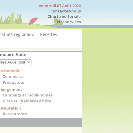
vendredi 07 Août 2026
Contactez-nous
Charte éditoriale
Nos services
roduits régionaux
Recettes
nnuaire Aude
stronomie
Commerce
Producteur
ébergement
Campings et mobil-homes
Gîtes et Chambres d'hôte
stauration
Restaurants