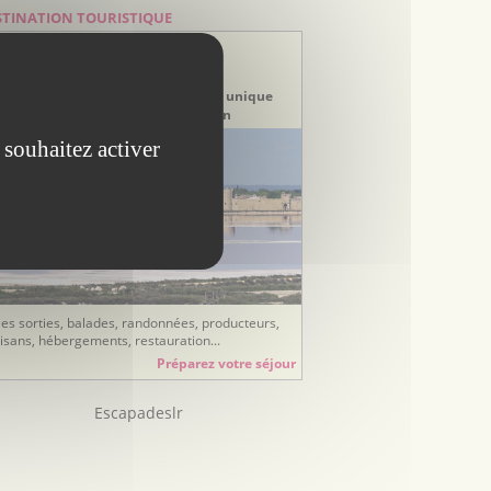
STINATION TOURISTIQUE
stination Gard
erre de Camargue
rtez à la découverte d’un territoire unique
tre étangs et littoral méditerranéen
 souhaitez activer
ées sorties, balades, randonnées, producteurs,
tisans, hébergements, restauration...
Préparez votre séjour
Escapadeslr