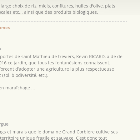
rge choix de riz, miels, confitures, huiles d'olive, plats
locales etc... ainsi que des produits biologiques.
gumes
p
portes de saint Mathieu de tréviers, Kévin RICARD, aidé de
016 ce jardin, que tous les fontanésiens connaissent.
efforcent d’adopter une agriculture la plus respectueuse
sol, biodiversité, etc.).
 en maraîchage ...
rgue
ngs et marais que le domaine Grand Corbière cultive ses
erritoire unique fragile et sauvage. C’est donc tout