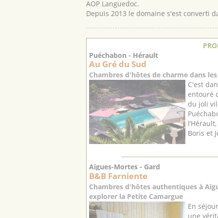
AOP Languedoc.
Depuis 2013 le domaine s'est converti da
PRO
Puéchabon - Hérault
Au Gré du Sud
Chambres d'hôtes de charme dans les 
C'est dan
entouré d
du joli v
Puéchabo
l’Hérault
Boris et J
Aigues-Mortes - Gard
B&B Farniente
Chambres d'hôtes authentiques à Aigu
explorer la Petite Camargue
En séjou
une véri