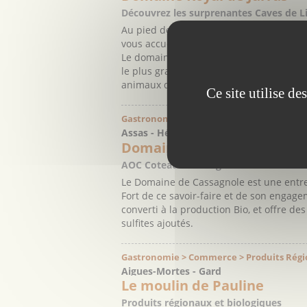
Découvrez les surprenantes Caves de Li
Au pied des remparts d'Aigues-Mortes, e
vous accueillir pour vous faire déguster 
Le domaine propose également, à travers 
le plus grand d’Europe, et de son envi
animaux de Camargue ainsi ...
Ce site utilise d
Gastronomie > Producteur > Vins
Assas - Hérault
Domaine de Cassagnole
AOC Coteaux du languedoc
Le Domaine de Cassagnole est une entrep
Fort de ce savoir-faire et de son engag
converti à la production Bio, et offre de
sulfites ajoutés.
Gastronomie > Commerce > Produits Rég
Aigues-Mortes - Gard
Le moulin de Pauline
Produits régionaux et biologiques