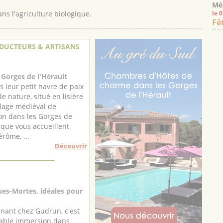
Mè
ns l'agriculture biologique.
le 
Fê
DUCTEURS & ARTISANS
Gorges de l'Hérault
s leur petit havre de paix
e nature, situé en lisière
illage médiéval de
n dans les Gorges de
, que vous accueillent
érôme, ...
Découvrir
es-Mortes, idéales pour
rnant chez Gudrun, c'est
table immersion dans