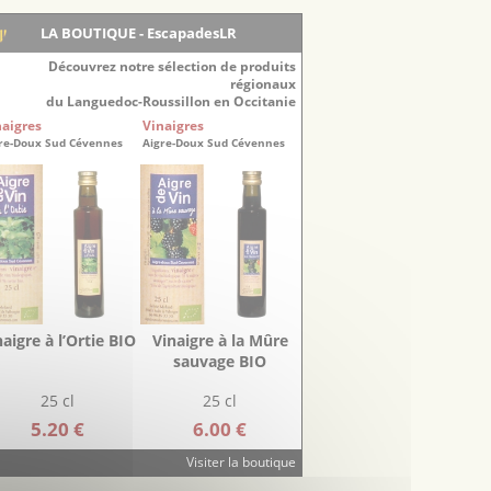
LA BOUTIQUE - EscapadesLR
Découvrez notre sélection de produits
régionaux
du Languedoc-Roussillon en Occitanie
naigres
Vinaigres
re-Doux Sud Cévennes
Aigre-Doux Sud Cévennes
naigre à l’Ortie BIO
Vinaigre à la Mûre
sauvage BIO
25 cl
25 cl
5.20 €
6.00 €
Visiter la boutique