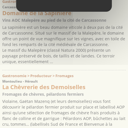
Gastronomie > Producteur > Vins
Carcassonne - Aude
Domaine de la Sapinière
Vins AOC Malepère au pied de la cité de Carcassonne
La sapinière est un beau domaine viticole à deux pas de la cité
de Carcassonne. Situé sur le massif de la Malepère, le domaine
offre un point de vue magnifique sur les vignes, avec en toile de
fond les remparts de la cité médiévale de Carcassonne.
Le massif du Malepère (classé Natura 2000) présente un
paysage préservé de bois, de taillis et de landes. Ce terroir
unique, essentiellement ...
Gastronomie > Producteur > Fromages
Montoulieu - Hérault
La Chèvrerie des Demoiselles
Fromages de chèvres, pélardons fermiers
Violaine, Gaëtan Mazenq (et leurs demoiselles) vous font
découvrir le pélardon fermier produit sur place et labellisé AOP
ainsi qu’une sélection de fromages de chèvre frais produits à
flanc de colline et de garrigue : Pélardons AOP, bûchettes au lait
cru, tommes… (labellisés Sud de France et Bienvenue à la