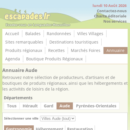
Panneau de gestion des cookies
lundi 10 Août 2026
Contactez-nous
Charte éditoriale
Nos services
Accueil
Balades
Randonnées
Villes Villages
Sites remarquables
Destinations touristiques
Produits régionaux
Recettes
Marchés Foires
Annuaire
Agenda
Boutique Produits Régionaux
Annuaire Aude
Retrouvez notre sélection de producteurs, d’artisans et de
boutiques de produits régionaux, ainsi que les hébergements et
les activités de loisirs de la région.
Départements
Tous
Hérault
Gard
Aude
Pyrénées-Orientales
Sélectionner une ville
Gastronomie
Hébergement
Restauration