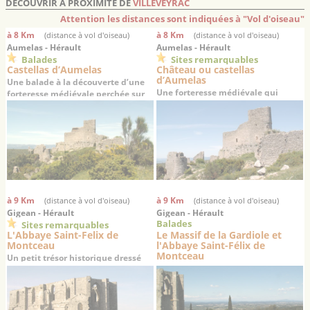
DÉCOUVRIR À PROXIMITÉ DE
VILLEVEYRAC
Attention les distances sont indiquées à "Vol d'oiseau"
à 8 Km
à 8 Km
(distance à vol d'oiseau)
(distance à vol d'oiseau)
Aumelas - Hérault
Aumelas - Hérault
Balades
Sites remarquables
Castellas d’Aumelas
Château ou castellas
d’Aumelas
Une balade à la découverte d’une
Une forteresse médiévale qui
forteresse médiévale perchée sur
veille depuis 1000 ans sur la plaine
son causse depuis 1000 ans
du haut de son éperon rocheux
à 9 Km
à 9 Km
(distance à vol d'oiseau)
(distance à vol d'oiseau)
Gigean - Hérault
Gigean - Hérault
Balades
Sites remarquables
L'Abbaye Saint-Felix de
Le Massif de la Gardiole et
Montceau
l'Abbaye Saint-Félix de
Montceau
Un petit trésor historique dressé
sur un promontoire offrant une
superbe vue sur la plaine de
Gigean