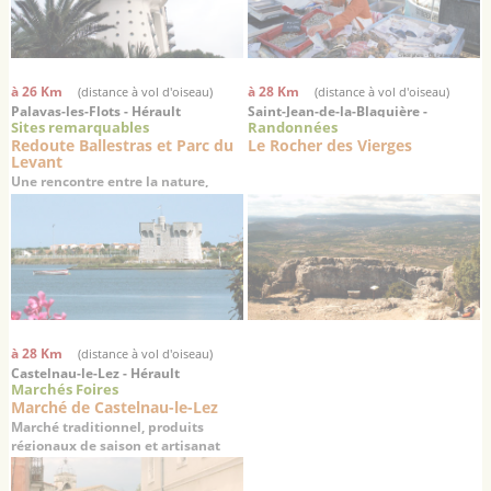
à 26 Km
à 28 Km
(distance à vol d'oiseau)
(distance à vol d'oiseau)
Palavas-les-Flots - Hérault
Saint-Jean-de-la-Blaquière -
Sites remarquables
Randonnées
Hérault
Redoute Ballestras et Parc du
Le Rocher des Vierges
Levant
Une rencontre entre la nature,
l'histoire et la culture
à 28 Km
(distance à vol d'oiseau)
Castelnau-le-Lez - Hérault
Marchés Foires
Marché de Castelnau-le-Lez
Marché traditionnel, produits
régionaux de saison et artisanat