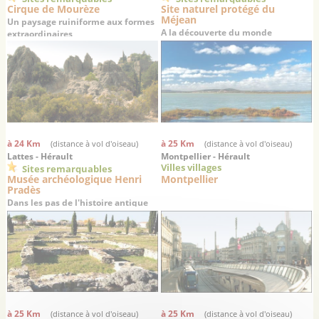
Cirque de Mourèze
Site naturel protégé du
Méjean
Un paysage ruiniforme aux formes
A la découverte du monde
extraordinaires
lagunaire languedocien
à 24 Km
à 25 Km
(distance à vol d'oiseau)
(distance à vol d'oiseau)
Lattes - Hérault
Montpellier - Hérault
Villes villages
Sites remarquables
Musée archéologique Henri
Montpellier
Pradès
Dans les pas de l'histoire antique
du Languedoc…
à 25 Km
à 25 Km
(distance à vol d'oiseau)
(distance à vol d'oiseau)