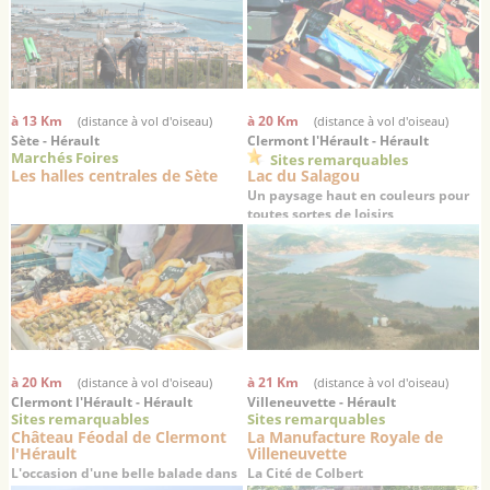
à 13 Km
à 20 Km
(distance à vol d'oiseau)
(distance à vol d'oiseau)
Sète - Hérault
Clermont l'Hérault - Hérault
Marchés Foires
Sites remarquables
Les halles centrales de Sète
Lac du Salagou
Un paysage haut en couleurs pour
toutes sortes de loisirs
à 20 Km
à 21 Km
(distance à vol d'oiseau)
(distance à vol d'oiseau)
Clermont l'Hérault - Hérault
Villeneuvette - Hérault
Sites remarquables
Sites remarquables
Château Féodal de Clermont
La Manufacture Royale de
l'Hérault
Villeneuvette
L'occasion d'une belle balade dans
La Cité de Colbert