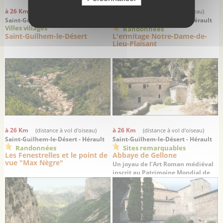
à 26 Km
à 26 Km
(distance à vol d'oiseau)
(distance à vol d'oiseau)
Saint-Guilhem-le-Désert - Hérault
Saint-Guilhem-le-Désert - Hérault
Villes villages
Randonnées
Saint-Guilhem-le-Désert
L'ermitage Notre-Dame-de-
Lieu-Plaisant
à 26 Km
à 26 Km
(distance à vol d'oiseau)
(distance à vol d'oiseau)
Saint-Guilhem-le-Désert - Hérault
Saint-Guilhem-le-Désert - Hérault
Randonnées
Sites remarquables
Les Fenestrelles et le point de
Abbaye de Gellone
vue "Max Nègre"
Un joyau de l’Art Roman médiéval
inscrit au Patrimoine Mondial de
l’UNESCO