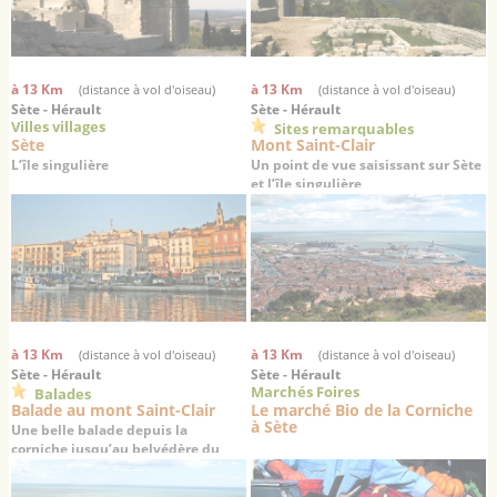
à 13 Km
à 13 Km
(distance à vol d'oiseau)
(distance à vol d'oiseau)
Sète - Hérault
Sète - Hérault
Villes villages
Sites remarquables
Sète
Mont Saint-Clair
L’île singulière
Un point de vue saisissant sur Sète
et l’île singulière
à 13 Km
à 13 Km
(distance à vol d'oiseau)
(distance à vol d'oiseau)
Sète - Hérault
Sète - Hérault
Marchés Foires
Balades
Balade au mont Saint-Clair
Le marché Bio de la Corniche
à Sète
Une belle balade depuis la
corniche jusqu’au belvédère du
mont Saint-Clair