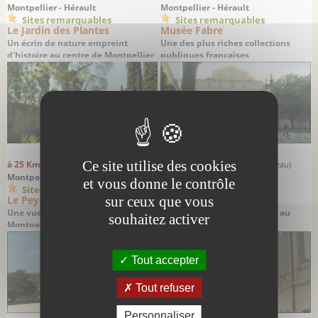
Montpellier - Hérault
Montpellier - Hérault
Sites remarquables
Sites remarquables
Le Jardin des Plantes
Musée Fabre
Un écrin de nature empreint
Une des plus riches collections
d'histoire au centre de Montpellier
publiques françaises
Ce site utilise des cookies
à 25 Km
à 25 Km
(distance à vol d'oiseau)
(distance à vol d'oiseau)
Montpellier - Hérault
Montpellier - Hérault
et vous donne le contrôle
Sites remarquables
Sites remarquables
sur ceux que vous
Le Peyrou
Cathédrale Saint-Pierre
Une vue imprenable sur
Une "forteresse" médiévale au
souhaitez activer
Montpellier
coeur de Montpellier
Tout accepter
Tout refuser
Personnaliser