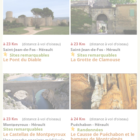
la vallée de l'Hérault
à 23 Km
à 23 Km
(distance à vol d'oiseau)
(distance à vol d'oiseau)
Saint-Jean-de-Fos - Hérault
Saint-Jean-de-Fos - Hérault
Sites remarquables
Sites remarquables
Le Pont du Diable
La Grotte de Clamouse
à 23 Km
à 24 Km
(distance à vol d'oiseau)
(distance à vol d'oiseau)
Montpeyroux - Hérault
Puéchabon - Hérault
Sites remarquables
Randonnées
Le Castellas de Montpeyroux
Le Causse de Puéchabon et le
hameau de Montcalmès
Une superbe enceinte médiévale