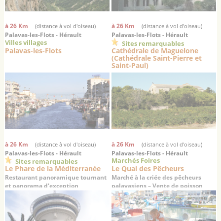
à 26 Km
à 26 Km
(distance à vol d'oiseau)
(distance à vol d'oiseau)
Palavas-les-Flots - Hérault
Palavas-les-Flots - Hérault
Villes villages
Sites remarquables
Palavas-les-Flots
Cathédrale de Maguelone
(Cathédrale Saint-Pierre et
Saint-Paul)
La cathédrale des sables : un haut
lieu de la chrétienté médiévale
à 26 Km
à 26 Km
(distance à vol d'oiseau)
(distance à vol d'oiseau)
Palavas-les-Flots - Hérault
Palavas-les-Flots - Hérault
Marchés Foires
Sites remarquables
Le Phare de la Méditerranée
Le Quai des Pêcheurs
Restaurant panoramique tournant
Marché à la criée des pêcheurs
et panorama d'exception
palavasiens – Vente de poisson
frais en direct