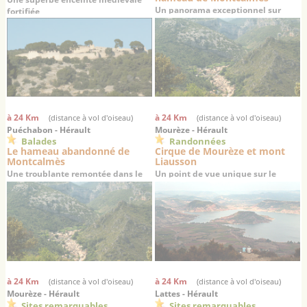
Un panorama exceptionnel sur
fortifiée
Saint-Guilhem-le-Désert
à 24 Km
à 24 Km
(distance à vol d'oiseau)
(distance à vol d'oiseau)
Puéchabon - Hérault
Mourèze - Hérault
Balades
Randonnées
Le hameau abandonné de
Cirque de Mourèze et mont
Montcalmès
Liausson
Une troublante remontée dans le
Un point de vue unique sur le
temps
Salagou
à 24 Km
à 24 Km
(distance à vol d'oiseau)
(distance à vol d'oiseau)
Mourèze - Hérault
Lattes - Hérault
Sites remarquables
Sites remarquables