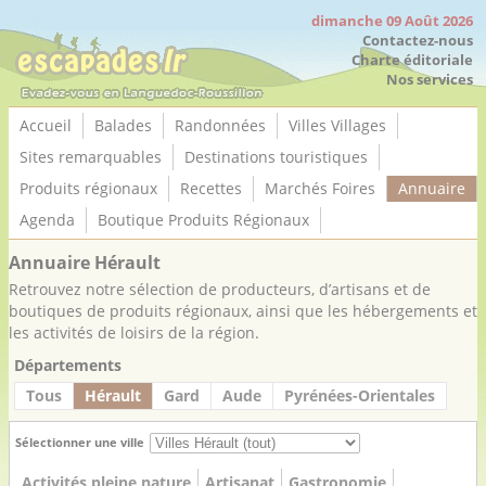
Panneau de gestion des cookies
dimanche 09 Août 2026
Contactez-nous
Charte éditoriale
Nos services
Accueil
Balades
Randonnées
Villes Villages
Sites remarquables
Destinations touristiques
Produits régionaux
Recettes
Marchés Foires
Annuaire
Agenda
Boutique Produits Régionaux
Annuaire Hérault
Retrouvez notre sélection de producteurs, d’artisans et de
boutiques de produits régionaux, ainsi que les hébergements et
les activités de loisirs de la région.
Départements
Tous
Hérault
Gard
Aude
Pyrénées-Orientales
Sélectionner une ville
Activités pleine nature
Artisanat
Gastronomie