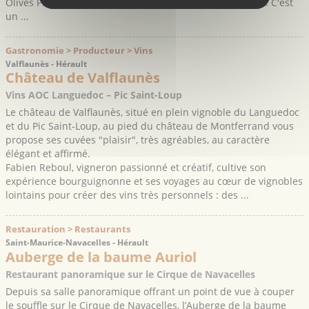
Olives Picholine, Bouteillan, Olivière, Ménudal, Lucques… C'est
un ...
Gastronomie > Producteur > Vins
Valflaunès - Hérault
Château de Valflaunès
Vins AOC Languedoc – Pic Saint-Loup
Le château de Valflaunès, situé en plein vignoble du Languedoc
et du Pic Saint-Loup, au pied du château de Montferrand vous
propose ses cuvées "plaisir", très agréables, au caractère
élégant et affirmé.
Fabien Reboul, vigneron passionné et créatif, cultive son
expérience bourguignonne et ses voyages au cœur de vignobles
lointains pour créer des vins très personnels : des ...
Restauration > Restaurants
Saint-Maurice-Navacelles - Hérault
Auberge de la baume Auriol
Restaurant panoramique sur le Cirque de Navacelles
Depuis sa salle panoramique offrant un point de vue à couper
le souffle sur le Cirque de Navacelles, l’Auberge de la baume