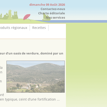
dimanche 09 Août 2026
Contactez-nous
Charte éditoriale
Nos services
roduits régionaux
Recettes
cœur d’un oasis de verdure, dominé par un
la
un
on
uré
n typique, ceint d’une fortification ...