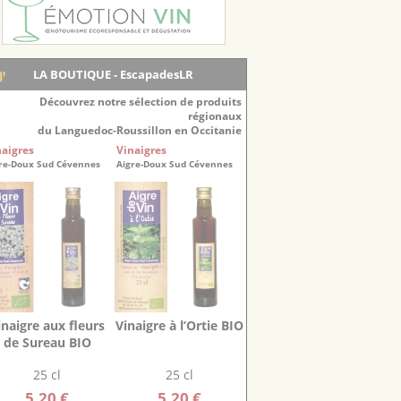
LA BOUTIQUE - EscapadesLR
Découvrez notre sélection de produits
régionaux
du Languedoc-Roussillon en Occitanie
naigres
Vinaigres
re-Doux Sud Cévennes
Aigre-Doux Sud Cévennes
inaigre aux fleurs
Vinaigre à l’Ortie BIO
de Sureau BIO
25 cl
25 cl
5.20 €
5.20 €