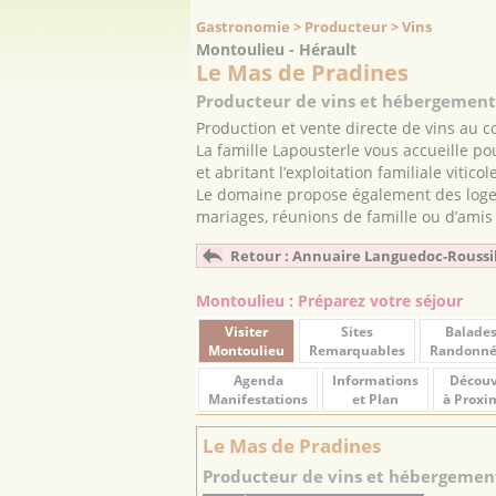
Gastronomie > Producteur > Vins
Montoulieu - Hérault
Le Mas de Pradines
Producteur de vins et hébergemen
Production et vente directe de vins au
La famille Lapousterle vous accueille po
et abritant l’exploitation familiale viticole
Le domaine propose également des logem
mariages, réunions de famille ou d’amis
Retour : Annuaire Languedoc-Roussi
Montoulieu : Préparez votre séjour
Visiter
Sites
Balade
Montoulieu
Remarquables
Randonné
Agenda
Informations
Découv
Manifestations
et Plan
à Proxi
Le Mas de Pradines
Producteur de vins et hébergemen