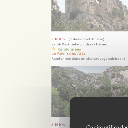
à 16 Km
(distance à vol d'oiseau)
Saint-Martin-de-Londres - Hérault
Randonnées
Le Ravin des Arcs
Randonnée dans un site sauvage saisissant
à 16 Km
(distance à vol d'oiseau)
Ce site utilise d