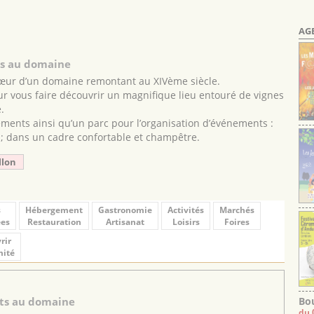
AG
ts au domaine
 cœur d’un domaine remontant au XIVème siècle.
ur vous faire découvrir un magnifique lieu entouré de vignes
.
ents ainsi qu’un parc pour l’organisation d’événements :
 ; dans un cadre confortable et champêtre.
llon
s
Hébergement
Gastronomie
Activités
Marchés
es
Restauration
Artisanat
Loisirs
Foires
rir
mité
Bou
ts au domaine
du 