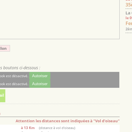
35
La
le 
Fe
2èm
llon
es boutons ci-dessous :
ok est désactivé.
Autoriser
ok est désactivé.
Autoriser
il
U
Attention les distances sont indiquées à "Vol d'oiseau"
à 13 Km
(distance à vol d'oiseau)