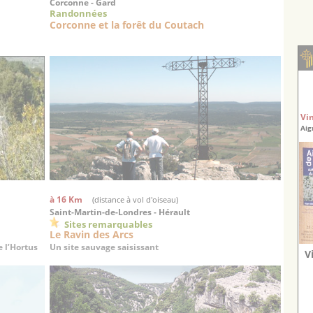
Corconne - Gard
Randonnées
Corconne et la forêt du Coutach
Vi
Aig
à 16 Km
(distance à vol d'oiseau)
Saint-Martin-de-Londres - Hérault
Sites remarquables
Le Ravin des Arcs
 l’Hortus
Un site sauvage saisissant
V