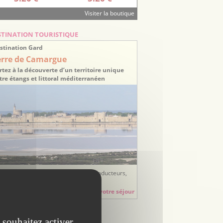
Visiter la boutique
STINATION TOURISTIQUE
stination Gard
erre de Camargue
rtez à la découverte d’un territoire unique
tre étangs et littoral méditerranéen
ées sorties, balades, randonnées, producteurs,
tisans, hébergements, restauration...
Préparez votre séjour
Escapadeslr
 souhaitez activer