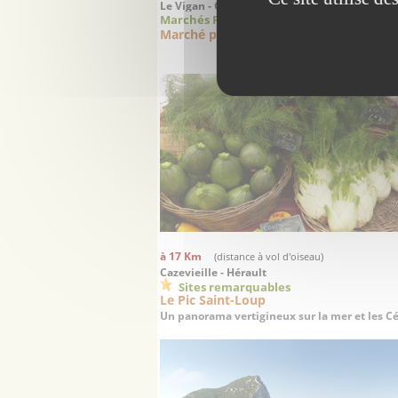
Le Vigan - Gard
Marchés Foires
Marché paysan du Vigan
à 17 Km
(distance à vol d'oiseau)
Cazevieille - Hérault
Sites remarquables
Le Pic Saint-Loup
Un panorama vertigineux sur la mer et les 