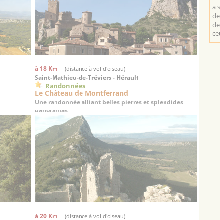
a 
de
de
ce
à 18 Km
(distance à vol d'oiseau)
Saint-Mathieu-de-Tréviers - Hérault
Randonnées
Le Château de Montferrand
Une randonnée alliant belles pierres et splendides
panoramas
à 20 Km
(distance à vol d'oiseau)