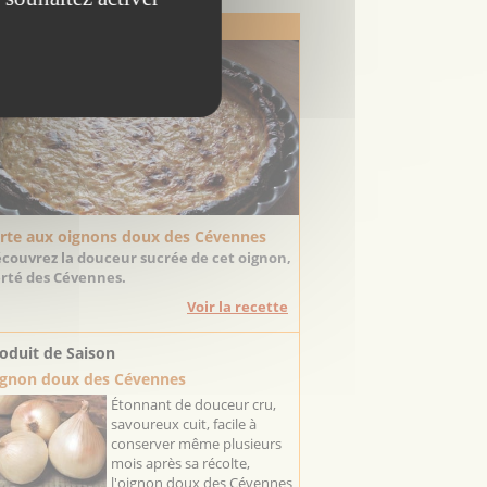
 Recette de Saison
rte aux oignons doux des Cévennes
couvrez la douceur sucrée de cet oignon,
erté des Cévennes.
Voir la recette
oduit de Saison
gnon doux des Cévennes
Étonnant de douceur cru,
savoureux cuit, facile à
conserver même plusieurs
mois après sa récolte,
l'oignon doux des Cévennes