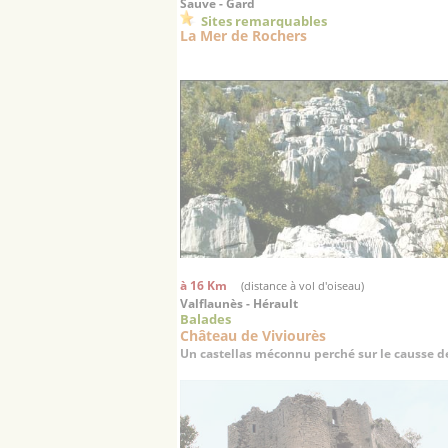
Sauve - Gard
Sites remarquables
La Mer de Rochers
à 16 Km
(distance à vol d'oiseau)
Valflaunès - Hérault
Balades
Château de Viviourès
Un castellas méconnu perché sur le causse de