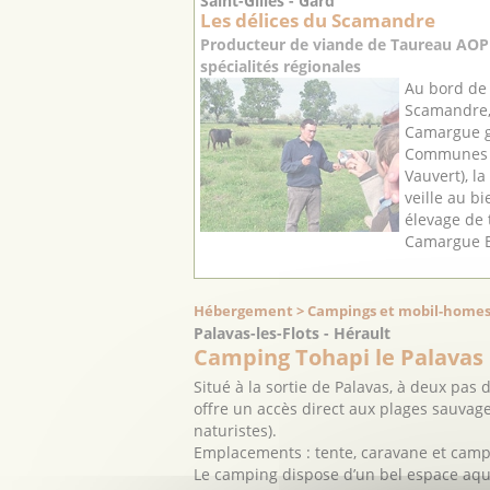
Saint-Gilles - Gard
Les délices du Scamandre
Producteur de viande de Taureau AOP
spécialités régionales
Au bord de 
Scamandre,
Camargue ga
Communes d
Vauvert), la
veille au b
élevage de
Camargue Bi
Hébergement > Campings et mobil-homes
Palavas-les-Flots - Hérault
Camping Tohapi le Palavas
Situé à la sortie de Palavas, à deux pas
offre un accès direct aux plages sauvage
naturistes).
Emplacements : tente, caravane et camp
Le camping dispose d’un bel espace aquat