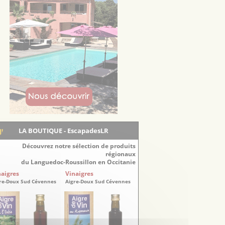
LA BOUTIQUE - EscapadesLR
Découvrez notre sélection de produits
régionaux
du Languedoc-Roussillon en Occitanie
naigres
Vinaigres
re-Doux Sud Cévennes
Aigre-Doux Sud Cévennes