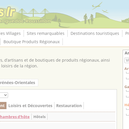
les Villages
Sites remarquables
Destinations touristiques
P
Boutique Produits Régionaux
An
, d’artisans et de boutiques de produits régionaux, ainsi
loisirs de la région.
Ar
rénées-Orientales
Ga
H
nt
Loisirs et Découvertes
Restauration
 Chambres d'hôte
Hôtels