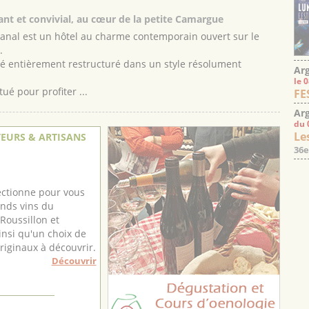
nt et convivial, au cœur de la petite Camargue
l Canal est un hôtel au charme contemporain ouvert sur le
.
été entièrement restructuré dans un style résolument
Arg
le 
ué pour profiter ...
FE
Arg
du 
Les
EURS & ARTISANS
36e
ectionne pour vous
ands vins du
Roussillon et
ainsi qu'un choix de
iginaux à découvrir.
Découvrir