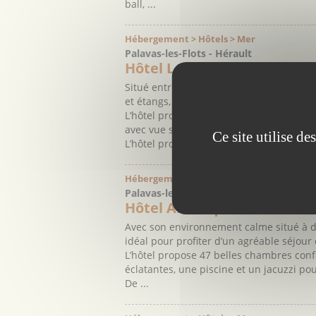
ball, ...
Hébergement > Hôtels > Mer
Palavas-les-Flots - Hérault
Hôtel Le Grand Large **
Situé entre le centre ville des stations 
et étangs, Le Grand Large est un agréab
L’hôtel propose 19 chambres de grand conf
avec vue sur mer pour profiter au maxi
Ce site utilise d
L’hôtel propose ...
Hébergement > Hôtels > Mer
Palavas-les-Flots - Hérault
Hôtel Amérique ***
Avec son environnement calme situé à de
idéal pour profiter d’un agréable séjour 
L’hôtel propose 47 belles chambres con
éclatantes, une piscine et un jacuzzi p
De ...