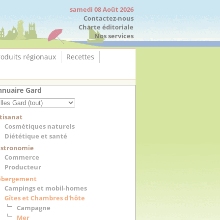
samedi 08 Août 2026
Contactez-nous
Charte éditoriale
Nos services
roduits régionaux
Recettes
nuaire Gard
tisanat
Cosmétiques naturels
Diététique et santé
stronomie
Commerce
Producteur
ébergement
Campings et mobil-homes
Gîtes et Chambres d'hôte
Campagne
Mer