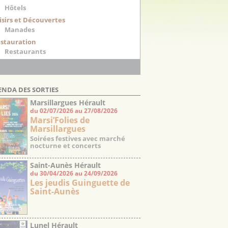
Hôtels
isirs et Découvertes
Manades
stauration
Restaurants
ENDA DES SORTIES
Marsillargues Hérault
du 02/07/2026 au 27/08/2026
Marsi’Folies de
Marsillargues
Soirées festives avec marché
nocturne et concerts
Saint-Aunès Hérault
du 30/04/2026 au 24/09/2026
Les jeudis Guinguette de
Saint-Aunès
Lunel Hérault