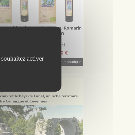
naigre à l’Ortie BIO
Vinaigre au Romarin
BIO
25 cl
25 cl
5.20 €
5.20 €
 souhaitez activer
Visiter la boutique
STINATION TOURISTIQUE
stination Hérault
ays de Lunel
couvrez le Pays de Lunel, un riche territoire
tre Camargue et Cévennes