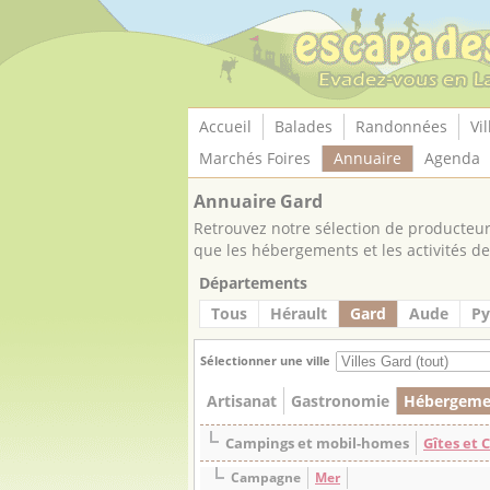
Panneau de gestion des cookies
Accueil
Balades
Randonnées
Vil
Marchés Foires
Annuaire
Agenda
Annuaire Gard
Retrouvez notre sélection de producteurs
que les hébergements et les activités de 
Départements
Tous
Hérault
Gard
Aude
Py
Sélectionner une ville
Artisanat
Gastronomie
Hébergeme
Campings et mobil-homes
Gîtes et
Campagne
Mer