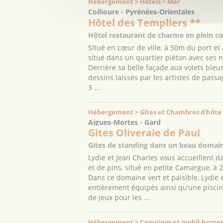
Hébergement > Hôtels > Mer
Collioure - Pyrénées-Orientales
Hôtel des Templiers **
Hôtel restaurant de charme en plein c
Situé en cœur de ville, à 50m du port et
situé dans un quartier piéton avec se
Derrière sa belle façade aux volets bleus
dessins laissés par les artistes de passa
3 ...
Hébergement > Gîtes et Chambres d'hôte
Aigues-Mortes - Gard
Gites Oliveraie de Paul
Gites de standing dans un beau domain
Lydie et Jean Charles vous accueillent 
et de pins, situé en petite Camargue, à 
Dans ce domaine vert et paisible, Lydie
entièrement équipés ainsi qu’une piscin
de jeux pour les ...
Hébergement > Campings et mobil-homes