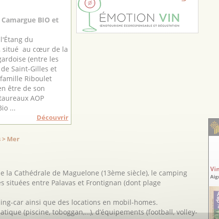
 Camargue BIO et
l'Étang du
 situé au cœur de la
rdoise (entre les
e Saint-Gilles et
 famille Riboulet
ien être de son
 taureaux AOP
o ...
Découvrir
 > Mer
Vi
 de la Cathédrale de Maguelone (13ème siècle), le camping
Aig
s situées entre Palavas et Frontignan (dont plage
ing-car ainsi que des locations en mobil-homes.
ique (piscine, toboggan,…), d’équipements (football, volley-