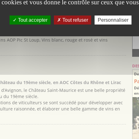
es cookies et vous donne le contrôle sur ceux que vous
Vi
Tout accepter
Tout refuser
Personnaliser
vrir sa passion pour le vin qui s'est transmise de père en
erroir du Pic Saint Loup au Nord de Montpellier, le domaine
s AOP Pic St Loup, Vins blanc, rouge et rosé et vins
DE
De
P
château du 19ème siècle, en AOC Côtes du Rhône et Lirac
Dé
ute d’Avignon, le Château Saint-Maurice est une belle propriété
en
u du 19ème siècle.
tions de viticulteurs se sont succédé pour développer avec
iculture raisonnée, et élaborer une belle gamme de vins en