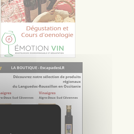
LA BOUTIQUE - EscapadesLR
Découvrez notre sélection de produits
régionaux
du Languedoc-Roussillon en Occitanie
naigres
Vinaigres
re-Doux Sud Cévennes
Aigre-Doux Sud Cévennes