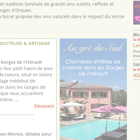
 tradition familiale de grands vins subtils, raffinés et
orges d'Orques.
 bio et propose des vins naturels dans le respect du terroir
Biz
le 
DUCTEURS & ARTISANS
Le
Pro
mus
Gorges de l'Hérault
Sai
s leur petit havre de paix
le 
e nature, situé en lisière
42
illage médiéval de
n dans les Gorges de
, que vous accueillent
érôme, ...
Découvrir
es-Mortes, idéales pour