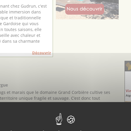
rnant chez Gudrun, c'est
table immersion dans
ique et traditionnelle
 Gardoise qui vous
n toutes saisons, elle
eille avec chaleur et
té dans sa charmante
Découvrir
rgue
Vi
ngs et marais que le domaine Grand Corbière cultive ses
Aig
erritoire unique fragile et sauvage. C’est donc tout
é en agriculture biologique afin d’élaborer des vins issus
 nature.
s les différentes ...