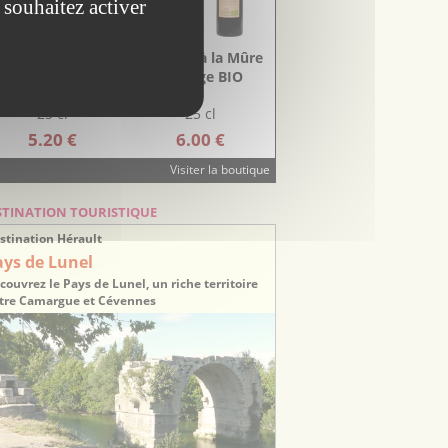
 souhaitez activer
naigre au Romarin
Vinaigre à la Mûre
BIO
sauvage BIO
25 cl
25 cl
5.20 €
6.00 €
Visiter la boutique
STINATION TOURISTIQUE
stination Hérault
ays de Lunel
couvrez le Pays de Lunel, un riche territoire
tre Camargue et Cévennes