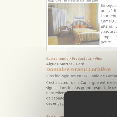
explorer la Petite Camargue
En séjou
une véri
l'authent
Camargue
attend. E
vous accu
simplici
petite ...
Gastronomie > Producteur > Vins
Aigues-Mortes - Gard
Domaine Grand Corbière
Vins biologiques en IGP Sable de Cama
C’est au cœur de la Camargue entre éta
vignes dans le plus grand respect de ce t
naturellement que le domaine s’est engag
de cépages réputés et respectueux de la
Cet engagement qualitatif se retrouve dan
Gastronomie > Producteur > Vins