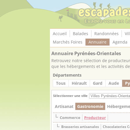
Panneau de gestion des cookies
Accueil
Balades
Randonnées
Vil
Marchés Foires
Annuaire
Agenda
Annuaire Pyrénées-Orientales
Retrouvez notre sélection de producteurs
que les hébergements et les activités de 
Départements
Tous
Hérault
Gard
Aude
Py
Sélectionner une ville
Artisanat
Gastronomie
Hébergeme
Commerce
Producteur
Brasseries artisanales
Chocolateries C