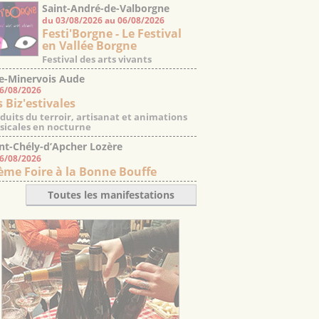
Saint-André-de-Valborgne
du 03/08/2026 au 06/08/2026
Gard
Festi'Borgne - Le Festival
en Vallée Borgne
Festival des arts vivants
e-Minervois Aude
06/08/2026
s Biz'estivales
duits du terroir, artisanat et animations
icales en nocturne
nt-Chély-d’Apcher Lozère
06/08/2026
ème Foire à la Bonne Bouffe
Toutes les manifestations