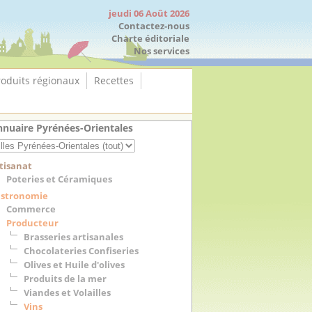
jeudi 06 Août 2026
Contactez-nous
Charte éditoriale
Nos services
roduits régionaux
Recettes
nuaire Pyrénées-Orientales
tisanat
Poteries et Céramiques
stronomie
Commerce
Producteur
Brasseries artisanales
Chocolateries Confiseries
Olives et Huile d'olives
Produits de la mer
Viandes et Volailles
Vins