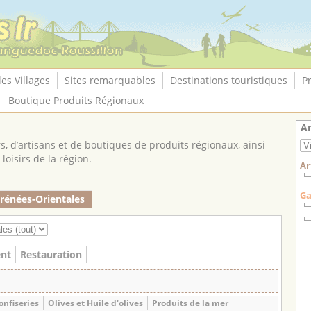
les Villages
Sites remarquables
Destinations touristiques
P
Boutique Produits Régionaux
An
, d’artisans et de boutiques de produits régionaux, ainsi
loisirs de la région.
Ar
Ga
rénées-Orientales
nt
Restauration
onfiseries
Olives et Huile d'olives
Produits de la mer