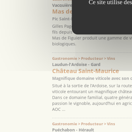
Ce site utilise d
Vacquières - Hérault
Mas de Figuier
Pic Saint-Loup
Gilles Pagès vous propose de venir décou
fils depuis 4 générations. Situé sur le t
Mas de Figuier produit une gamme de vin
biologiques.
Gastronomie > Producteur > Vins
Laudun-l'Ardoise - Gard
Château Saint-Maurice
Magnifique domaine viticole avec son 
Situé à la sortie de l’Ardoise, sur la ro
viticole entourant un magnifique châtea
Dans ce domaine familial, quatre généra
passion le vignoble, aujourd’hui en agr
AOC ...
Gastronomie > Producteur > Vins
Puéchabon - Hérault