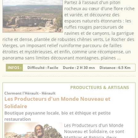
Partez à l'assaut d'un piton
rocheux au cœur d'une flore riche
et variée, et découvrez des
espaces naturels étonnants : les
ruffes rouges parcourues de
ravines et de canyons, la garrigue
riche et dense, plantée de robustes chênes verts, Le Rocher des
Vierges, un imposant relief ruiniforme parcouru de failles
étroites et mystérieuses, et enfin, comme une récompense, un
panorama sans limites découvrant montagnes, plaines ...
INFOS :
Difficulté : Facile
Durée : 2 H 30 mn
Distance : 6.5 Km
PRODUCTEURS & ARTISANS
Clermont l'Hérault - Hérault
Les Producteurs d'un Monde Nouveau et
Solidaire
Boutique paysanne locale, bio et éthique et petite
restauration
Les Producteurs d'un Monde
Nouveau et Solidaire, ce sont
Matthias et Patricia, deux