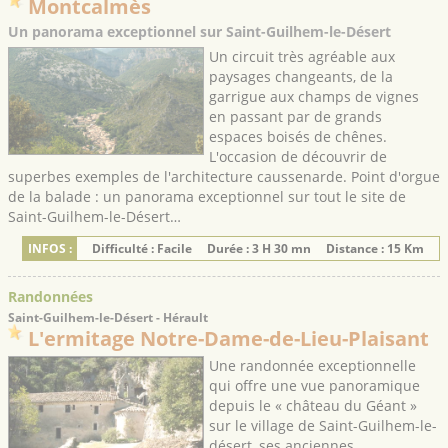
Montcalmès
Un panorama exceptionnel sur Saint-Guilhem-le-Désert
Un circuit très agréable aux
paysages changeants, de la
garrigue aux champs de vignes
en passant par de grands
espaces boisés de chênes.
L'occasion de découvrir de
superbes exemples de l'architecture caussenarde. Point d'orgue
de la balade : un panorama exceptionnel sur tout le site de
Saint-Guilhem-le-Désert…
INFOS :
Difficulté : Facile
Durée : 3 H 30 mn
Distance : 15 Km
Randonnées
Saint-Guilhem-le-Désert - Hérault
L'ermitage Notre-Dame-de-Lieu-Plaisant
Une randonnée exceptionnelle
qui offre une vue panoramique
depuis le « château du Géant »
sur le village de Saint-Guilhem-le-
désert, ses anciennes