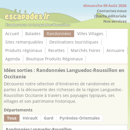
Panneau de gestion des cookies
dimanche 09 Août 2026
Contactez-nous
Charte éditoriale
Nos services
Accueil
Balades
Randonnées
Villes Villages
Sites remarquables
Destinations touristiques
Produits régionaux
Recettes
Marchés Foires
Annuaire
Agenda
Boutique Produits Régionaux
Idées sorties : Randonnées Languedoc-Roussillon en
Occitanie
Découvrez notre sélection d'itinéraires de randonnées et
partez à la découverte des richesses de la région Languedoc-
Roussillon Occitanie à travers ses paysages typiques, ses
villages et son patrimoine historique.
Départements
Tous
Hérault
Gard
Pyrénées-Orientales
Randonnées Languedoc-Roussillon