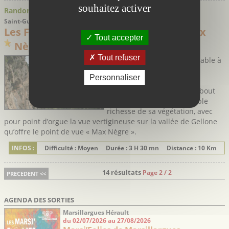
souhaitez activer
Randonnées
Saint-Guilhem-le-Désert - Hérault
Les Fenestrelles et le point de vue "Max
Tout accepter
Nègre"
Tout refuser
Une randonnée incontournable à
travers les monts de saint-
Personnaliser
Guilhem-le-Désert, à la
découverte du cirque « du bout
du monde » et de l’incroyable
richesse de sa végétation, avec
pour point d’orgue la vue vertigineuse sur la vallée de Gellone
qu’offre le point de vue « Max Nègre ».
INFOS :
Difficulté : Moyen
Durée : 3 H 30 mn
Distance : 10 Km
14 résultats
Page 2 / 2
PRECEDENT <<
AGENDA DES SORTIES
Marsillargues Hérault
du 02/07/2026 au 27/08/2026