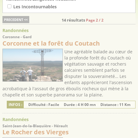
Les Incontournables
PRECEDENT <<
14 résultats
Page 2 / 2
Randonnées
Corconne - Gard
Corconne et la forêt du Coutach
Une agréable balade au cœur de
la profonde forêt du Coutach où
végétation sauvage et rochers
calcaires semblent parfois se
disputer la souveraineté… Les
enfants apprécieront l'ascension
acrobatique à l'assaut de gros éboulis rocheux qui mène à la
chapelle et son superbe panorama sur la plaine.
INFOS :
Difficulté : Facile
Durée : 4 H 00 mn
Distance : 11 Km
Randonnées
Saint-Jean-de-la-Blaquière - Hérault
Le Rocher des Vierges