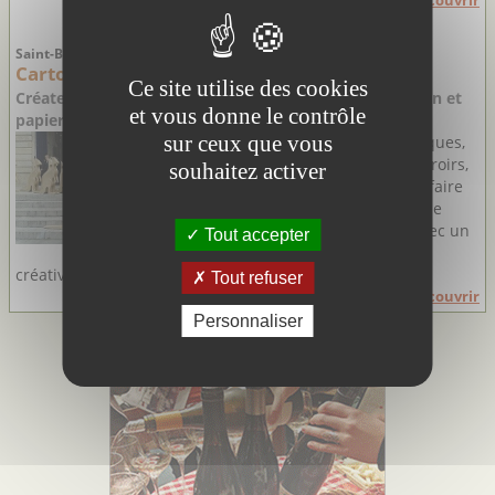
Découvrir
Saint-Brès - Hérault
Cartonnable
Ce site utilise des cookies
Créateurs de meubles et objets de décoration en carton et
et vous donne le contrôle
papier mâché
sur ceux que vous
Tables, fauteuils, bibliothèques,
banquettes, commodes à tiroirs,
souhaitez activer
têtes de lit … On peut tout faire
avec du carton ! C'est ce que
prouvent Marc et Agnès avec un
Tout accepter
talent indiscutable et une
créativité ...
Tout refuser
Découvrir
Personnaliser