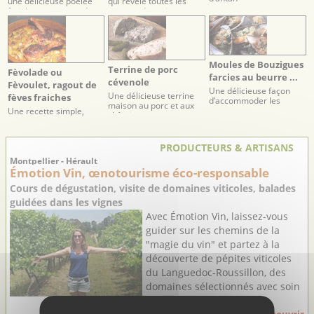
une délicieuse poêlée
qui révèle toutes les
fraiche et gourmande
saveurs du potimarron
Moules de Bouzigues
Terrine de porc
Fèvolade ou
farcies au beurre ...
cévenole
Fèvoulet, ragout de
Une délicieuse façon
Une délicieuse terrine
fèves fraiches
d’accommoder les
maison au porc et aux
moules pour une entrée
Une recette simple,
châtaignes
ou un tapas
fraiche et printanière,
pour déguster l’ancêtre
du cassoulet
PRODUCTEURS & ARTISANS
Montpellier - Hérault
Émotion Vin, œnotourisme éco-responsable
Cours de dégustation, visite de domaines viticoles, balades
guidées dans les vignes
Avec Émotion Vin, laissez-vous
guider sur les chemins de la
"magie du vin" et partez à la
découverte de pépites viticoles
du Languedoc-Roussillon, des
domaines sélectionnés avec soin
pour leur excellence ...