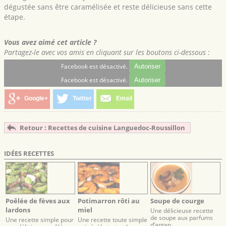
dégustée sans être caramélisée et reste délicieuse sans cette
étape.
Vous avez aimé cet article ?
Partagez-le avec vos amis en cliquant sur les boutons ci-dessous :
Facebook est désactivé.
Autoriser
Facebook est désactivé.
Autoriser
Google+
Twitter
Email
Retour : Recettes de cuisine Languedoc-Roussillon
IDÉES RECETTES
Poêlée de fèves aux
Potimarron rôti au
Soupe de courge
lardons
miel
Une délicieuse recette
de soupe aux parfums
Une recette simple pour
Une recette toute simple
d’antan