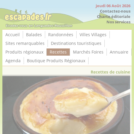
Panneau de gestion des cookies
jeudi 06 Août 2026
Contactez-nous
Charte éditoriale
Nos services
Accueil
Balades
Randonnées
Villes Villages
Sites remarquables
Destinations touristiques
Produits régionaux
Recettes
Marchés Foires
Annuaire
Agenda
Boutique Produits Régionaux
Recettes de cuisine