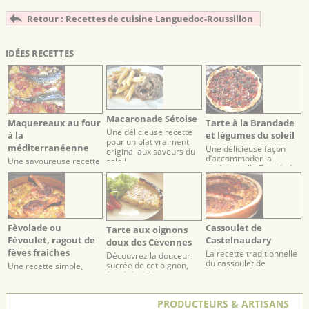
Retour : Recettes de cuisine Languedoc-Roussillon
IDÉES RECETTES
Macaronade Sétoise
Maquereaux au four
Tarte à la Brandade
Une délicieuse recette
à la
et légumes du soleil
pour un plat vraiment
méditerranéenne
Une délicieuse façon
original aux saveurs du
d’accommoder la
soleil
Une savoureuse recette
traditionnelle Brandade
aux parfums
de Morue Nîmoise
méditerranéens.
Fèvolade ou
Cassoulet de
Tarte aux oignons
Fèvoulet, ragout de
Castelnaudary
doux des Cévennes
fèves fraiches
La recette traditionnelle
Découvrez la douceur
du cassoulet de
sucrée de cet oignon,
Une recette simple,
Castelnaudary
fierté des Cévennes.
fraiche et printanière,
pour déguster l’ancêtre
du cassoulet
PRODUCTEURS & ARTISANS