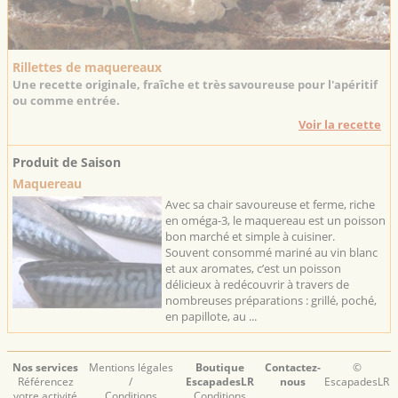
Rillettes de maquereaux
Une recette originale, fraîche et très savoureuse pour l'apéritif
ou comme entrée.
Voir la recette
Produit de Saison
Maquereau
Avec sa chair savoureuse et ferme, riche
en oméga-3, le maquereau est un poisson
bon marché et simple à cuisiner.
Souvent consommé mariné au vin blanc
et aux aromates, c’est un poisson
délicieux à redécouvrir à travers de
nombreuses préparations : grillé, poché,
en papillote, au ...
Nos services
Mentions légales
Boutique
Contactez-
©
Référencez
/
EscapadesLR
nous
EscapadesLR
votre activité
Conditions
Conditions