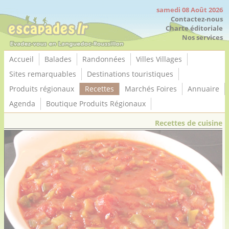
Panneau de gestion des cookies
samedi 08 Août 2026
Contactez-nous
Charte éditoriale
Nos services
Accueil
Balades
Randonnées
Villes Villages
Sites remarquables
Destinations touristiques
Produits régionaux
Recettes
Marchés Foires
Annuaire
Agenda
Boutique Produits Régionaux
Recettes de cuisine