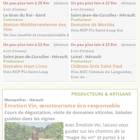
Un peu plus loin à 20 Km
Un peu plus loin à 22 Km
(distance
(distance
à vol d'oiseau)
à vol d'oiseau)
Le Grau du Roi - Gard
Saint-Jean-de-Cuculles - Hérault
Commerce
Producteur
Maison Méditerranéenne des
Domaine de Mortiès
Vins
Vins AOP Pic-Saint-Loup bio
Un lieu insolite et incontournable à
la ...
Un peu plus loin à 22 Km
Un peu plus loin à 23 Km
(distance
(distance
à vol d'oiseau)
à vol d'oiseau)
Saint-Jean-de-Cuculles - Hérault
Lunel - Hérault
Producteur
Producteur
Domaine Haut-Lirou
Château Grés Saint Paul
Vins AOP Pic-Saint-Loup
Vins AOC Coteaux du Languedoc,
Grès de ...
PRODUCTEURS & ARTISANS
Montpellier - Hérault
Émotion Vin, œnotourisme éco-responsable
Cours de dégustation, visite de domaines viticoles, balades
guidées dans les vignes
Avec Émotion Vin, laissez-vous
guider sur les chemins de la
"magie du vin" et partez à la