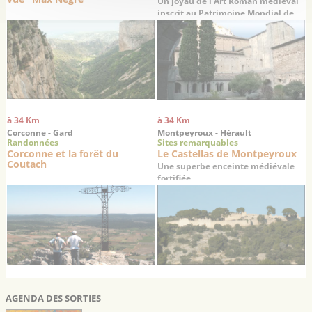
Un joyau de l’Art Roman médiéval
inscrit au Patrimoine Mondial de
l’UNESCO
à 34 Km
à 34 Km
Corconne - Gard
Montpeyroux - Hérault
Randonnées
Sites remarquables
Corconne et la forêt du
Le Castellas de Montpeyroux
Coutach
Une superbe enceinte médiévale
fortifiée
AGENDA DES SORTIES