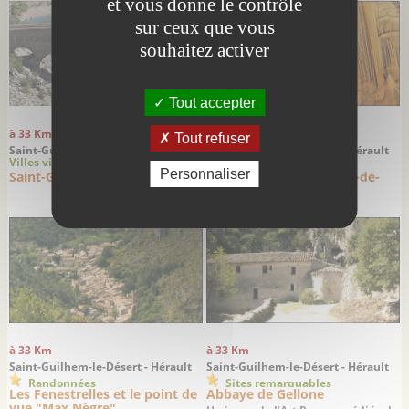
et vous donne le contrôle
sur ceux que vous
souhaitez activer
Tout accepter
à 33 Km
à 33 Km
Tout refuser
Saint-Guilhem-le-Désert - Hérault
Saint-Guilhem-le-Désert - Hérault
Villes villages
Randonnées
Personnaliser
Saint-Guilhem-le-Désert
L'ermitage Notre-Dame-de-
Lieu-Plaisant
à 33 Km
à 33 Km
Saint-Guilhem-le-Désert - Hérault
Saint-Guilhem-le-Désert - Hérault
Randonnées
Sites remarquables
Les Fenestrelles et le point de
Abbaye de Gellone
vue "Max Nègre"