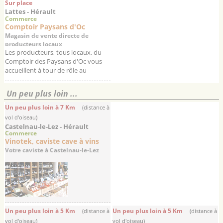
Sur place
Lattes - Hérault
Commerce
Comptoir Paysans d'Oc
Magasin de vente directe de
producteurs locaux
Les producteurs, tous locaux, du
Comptoir des Paysans d'Oc vous
accueillent à tour de rôle au
magasin afin de vous faire
découvrir le fruit de leurs
Un peu plus loin ...
exploitations : des produits...
Un peu plus loin à 7 Km
(distance à
vol d'oiseau)
Castelnau-le-Lez - Hérault
Commerce
Vinotek, caviste cave à vins
Votre caviste à Castelnau-le-Lez
Un peu plus loin à 5 Km
Un peu plus loin à 5 Km
(distance à
(distance à
vol d'oiseau)
vol d'oiseau)