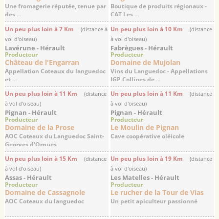
Une fromagerie réputée, tenue par
Boutique de produits régionaux -
des ...
CAT Les ...
Un peu plus loin à 7 Km
Un peu plus loin à 10 Km
(distance à
(distance
vol d'oiseau)
à vol d'oiseau)
Lavérune - Hérault
Fabrègues - Hérault
Producteur
Producteur
Château de l'Engarran
Domaine de Mujolan
Appellation Coteaux du languedoc
Vins du Languedoc - Appellations
et ...
IGP Collines de ...
Un peu plus loin à 11 Km
Un peu plus loin à 11 Km
(distance
(distance
à vol d'oiseau)
à vol d'oiseau)
Pignan - Hérault
Pignan - Hérault
Producteur
Producteur
Domaine de la Prose
Le Moulin de Pignan
AOC Coteaux du Languedoc Saint-
Cave coopérative oléicole
Georges d'Orques
Un peu plus loin à 15 Km
Un peu plus loin à 19 Km
(distance
(distance
à vol d'oiseau)
à vol d'oiseau)
Assas - Hérault
Les Matelles - Hérault
Producteur
Producteur
Domaine de Cassagnole
Le rucher de la Tour de Vias
AOC Coteaux du languedoc
Un petit apiculteur passionné