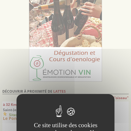
DÉCOUVRIR À PROXIMITÉ DE
LATTES
Attention: distances indiquées à "Vol d'oiseau"
à 32 Km
à 32 Km
Saint-Jean-de-Fos - Hérault
Saint-Jean-de-Fos - Hérault
Sites remarquables
Sites remarquables
Le Pont du Diable
La Grotte de Clamouse
Ce site utilise des cookies