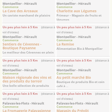
Montpellier - Hérault
Montpellier - Hérault
Commerce
Commerce
La Cave des Arceaux
Charlotte aux Légumes
Un caviste marchand de plaisirs
Primeur – Magasin de fruits et
légumes
Un peu plus loin à 5 Km
Un peu plus loin à 5 Km
(distance à
(distance à
vol d'oiseau)
vol d'oiseau)
Montpellier - Hérault
Montpellier - Hérault
Commerce
Commerce
Sentiers de Cévennes -
La Remise
Boutique Paysanne
Alimentation Bio à Montpellier
Le meilleur des Cévennes en plein
cœur de ...
Un peu plus loin à 5 Km
Un peu plus loin à 5 Km
(distance à
(distance à
vol d'oiseau)
vol d'oiseau)
Montpellier - Hérault
Montpellier - Hérault
Commerce
Commerce
Maison régionale des vins et
Au petit marché Bio
des produits du terroir
Boutique de produits Bio et coin
Une belle sélection de produits
café à ...
régionaux à ...
Un peu plus loin à 5 Km
Un peu plus loin à 5 Km
(distance à
(distance à
vol d'oiseau)
vol d'oiseau)
Palavas-les-Flots - Hérault
Palavas-les-Flots - Hérault
Commerce
Commerce
La Fromagerie Palavasienne
Magasin du Prévôt