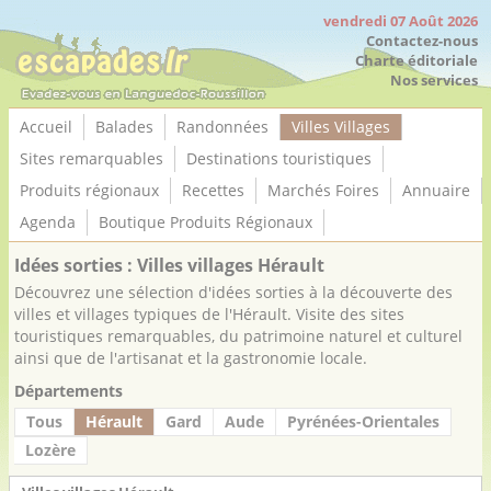
Panneau de gestion des cookies
vendredi 07 Août 2026
Contactez-nous
Charte éditoriale
Nos services
Accueil
Balades
Randonnées
Villes Villages
Sites remarquables
Destinations touristiques
Produits régionaux
Recettes
Marchés Foires
Annuaire
Agenda
Boutique Produits Régionaux
Idées sorties : Villes villages Hérault
Découvrez une sélection d'idées sorties à la découverte des
villes et villages typiques de l'Hérault. Visite des sites
touristiques remarquables, du patrimoine naturel et culturel
ainsi que de l'artisanat et la gastronomie locale.
Départements
Tous
Hérault
Gard
Aude
Pyrénées-Orientales
Lozère