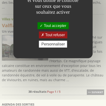
et vous donne le contrôle
des lieux depuis le néolithique : dolmens, menhirs, cromlechs,
sur ceux que vous
...
souhaitez activer
Villes villages
Valflaunès
- Hérault
Tout accepter
Un vue imprenable sur le Pic Saint-Loup et l'Hortus
Tout refuser
Petit village tranquille perché sur
une colline au cœur des garigues
Personnaliser
et des vignes, Valflaunès jouit
d'une vue exceptionnelle à la fois
sur le Pic Saint Loup et sur
l'Hortus. Ce magnifique paysage
calcaire constitue en environnement d'exception pour tous les
amateurs de randonnée mais aussi de VTT, d'escalade, de
randonnée équestre, de vol à voile ou de parapente. Le château
de Viviourès, en ruines, mais au charme ...
38 résultats
Page 1 / 5
>> SUIVANT
AGENDA DES SORTIES