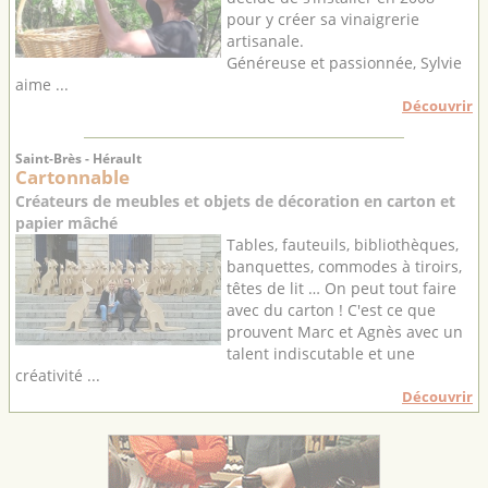
pour y créer sa vinaigrerie
artisanale.
Généreuse et passionnée, Sylvie
aime ...
Découvrir
Saint-Brès - Hérault
Cartonnable
Créateurs de meubles et objets de décoration en carton et
papier mâché
Tables, fauteuils, bibliothèques,
banquettes, commodes à tiroirs,
têtes de lit … On peut tout faire
avec du carton ! C'est ce que
prouvent Marc et Agnès avec un
talent indiscutable et une
créativité ...
Découvrir