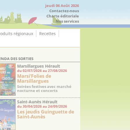
jeudi 06 Août 2026
Contactez-nous
Charte éditoriale
Nos services
roduits régionaux
Recettes
ENDA DES SORTIES
Marsillargues Hérault
du 02/07/2026 au 27/08/2026
Marsi’Folies de
Marsillargues
Soirées festives avec marché
nocturne et concerts
Saint-Aunès Hérault
du 30/04/2026 au 24/09/2026
Les jeudis Guinguette de
Saint-Aunès