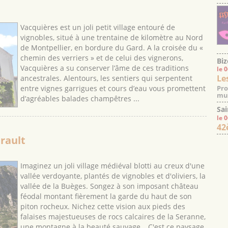
Vacquières est un joli petit village entouré de
vignobles, situé à une trentaine de kilomètre au Nord
de Montpellier, en bordure du Gard. A la croisée du «
chemin des verriers » et de celui des vignerons,
Biz
Vacquières a su conserver l’âme de ces traditions
le 
Le
ancestrales. Alentours, les sentiers qui serpentent
entre vignes garrigues et cours d’eau vous promettent
Pro
mus
d’agréables balades champêtres ...
Sai
le 
42
érault
Imaginez un joli village médiéval blotti au creux d'une
vallée verdoyante, plantés de vignobles et d'oliviers, la
vallée de la Buèges. Songez à son imposant château
féodal montant fièrement la garde du haut de son
piton rocheux. Nichez cette vision aux pieds des
falaises majestueuses de rocs calcaires de la Seranne,
une montagne à la beauté sauvage… C'est ce paysage