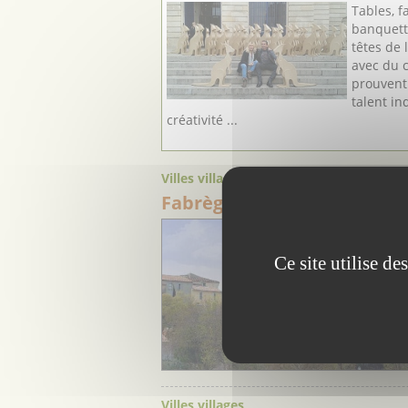
Tables, f
banquett
têtes de 
avec du c
prouvent
talent in
créativité ...
Villes villages
Fabrègues
- Hérault
Ce site utilise d
Villes villages