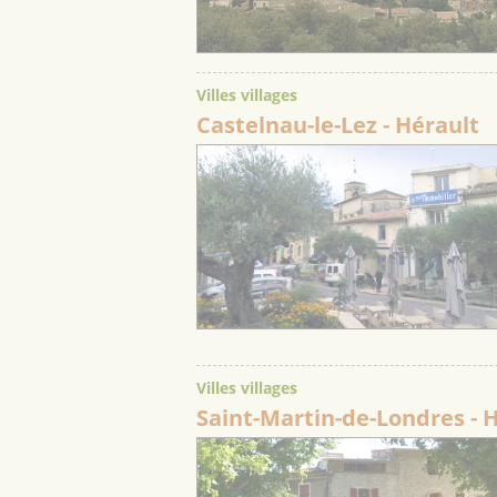
Villes villages
Castelnau-le-Lez
- Hérault
Villes villages
Saint-Martin-de-Londres
- 