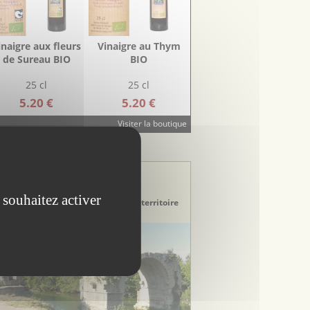
inaigre aux fleurs
Vinaigre au Thym
de Sureau BIO
BIO
25 cl
25 cl
5.20 €
5.20 €
Visiter la boutique
STINATION TOURISTIQUE
stination Hérault
ays de Lunel
 souhaitez activer
couvrez le Pays de Lunel, un riche territoire
tre Camargue et Cévennes