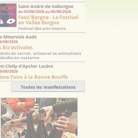
Saint-André-de-Valborgne
du 03/08/2026 au 06/08/2026
Gard
Festi'Borgne - Le Festival
en Vallée Borgne
Festival des arts vivants
e-Minervois Aude
06/08/2026
s Biz'estivales
duits du terroir, artisanat et animations
icales en nocturne
nt-Chély-d’Apcher Lozère
06/08/2026
ème Foire à la Bonne Bouffe
Toutes les manifestations