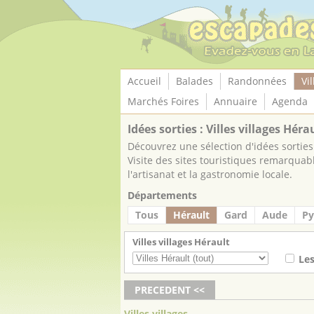
Panneau de gestion des cookies
Accueil
Balades
Randonnées
Vil
Marchés Foires
Annuaire
Agenda
Idées sorties : Villes villages Héra
Découvrez une sélection d'idées sorties 
Visite des sites touristiques remarquab
l'artisanat et la gastronomie locale.
Départements
Tous
Hérault
Gard
Aude
Py
Villes villages Hérault
Le
PRECEDENT <<
Villes villages