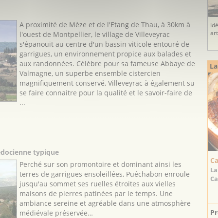
A proximité de Mèze et de l'Etang de Thau, à 30km à
Id
ar
l'ouest de Montpellier, le village de Villeveyrac
s'épanouit au centre d'un bassin viticole entouré de
garrigues, un environnement propice aux balades et
aux randonnées. Célèbre pour sa fameuse Abbaye de
La
Valmagne, un superbe ensemble cistercien
magnifiquement conservé, Villeveyrac à également su
se faire connaitre pour la qualité et le savoir-faire de
...
edocienne typique
Ca
Perché sur son promontoire et dominant ainsi les
La
terres de garrigues ensoleillées, Puéchabon enroule
Ca
jusqu'au sommet ses ruelles étroites aux vielles
maisons de pierres patinées par le temps. Une
ambiance sereine et agréable dans une atmosphère
Pr
médiévale préservée…