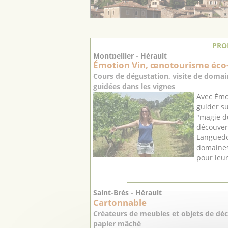
PRO
Montpellier - Hérault
Émotion Vin, œnotourisme éco
Cours de dégustation, visite de domain
guidées dans les vignes
Avec Émot
guider su
"magie du
découvert
Languedo
domaines
pour leur
Saint-Brès - Hérault
Cartonnable
Créateurs de meubles et objets de déc
papier mâché