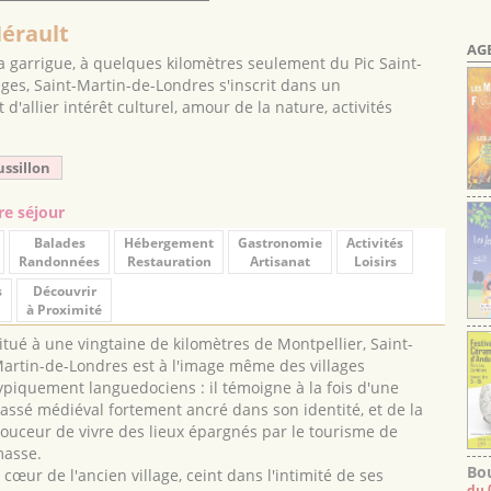
Hérault
AG
 garrigue, à quelques kilomètres seulement du Pic Saint-
ges, Saint-Martin-de-Londres s'inscrit dans un
'allier intérêt culturel, amour de la nature, activités
ussillon
re séjour
Balades
Hébergement
Gastronomie
Activités
Randonnées
Restauration
Artisanat
Loisirs
s
Découvrir
à Proximité
itué à une vingtaine de kilomètres de Montpellier, Saint-
artin-de-Londres est à l'image même des villages
ypiquement languedociens : il témoigne à la fois d'une
assé médiéval fortement ancré dans son identité, et de la
ouceur de vivre des lieux épargnés par le tourisme de
asse.
Bou
 cœur de l'ancien village, ceint dans l'intimité de ses
du 