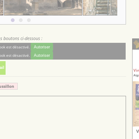
es boutons ci-dessous :
ok est désactivé.
Autoriser
ok est désactivé.
Autoriser
il
Vi
Aig
ussillon
V