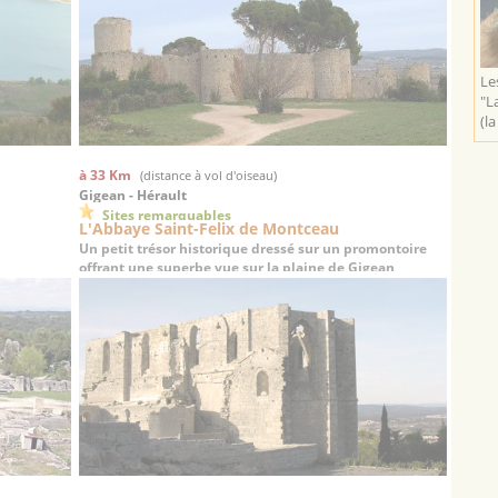
Le
"L
(la 
à 33 Km
(distance à vol d'oiseau)
Gigean - Hérault
Sites remarquables
L'Abbaye Saint-Felix de Montceau
Un petit trésor historique dressé sur un promontoire
offrant une superbe vue sur la plaine de Gigean