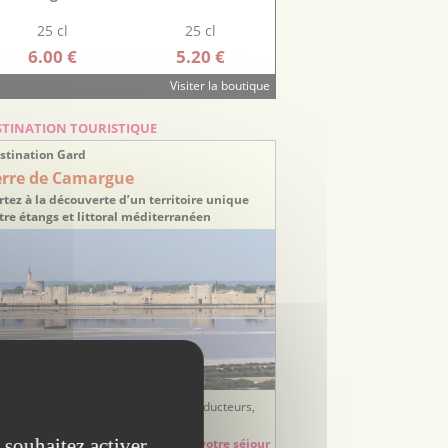
25 cl
25 cl
6.00 €
5.20 €
Visiter la boutique
STINATION TOURISTIQUE
stination Gard
erre de Camargue
rtez à la découverte d’un territoire unique
tre étangs et littoral méditerranéen
ées sorties, balades, randonnées, producteurs,
tisans, hébergements, restauration...
 souhaitez activer
Préparez votre séjour