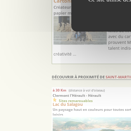
Cartonnable
Créateurs de meubles et objets de déc
papier mâché
Tables, faut
banquettes,
têtes de lit
avec du car
prouvent M
talent indi
créativité ...
DÉCOUVRIR À PROXIMITÉ DE
SAINT-MART
à 30 Km
(distance à vol d'oiseau)
Clermont l'Hérault - Hérault
Sites remarquables
Lac du Salagou
Un paysage haut en couleurs pour toutes sor
loisirs