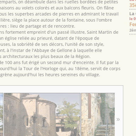
emparts, on déambule dans les ruelles bordées de petites
35
aisons au volets colorés et aux balcons fleuris. On flâne
La
ous les superbes arcades de pierres en admirant le travail
le 
ière, siège la place autour de la fontaine, sous l'ombre
Fe
res : lieu de partage et de rencontre.
2èm
 fortement empreint d'un passé illustre, Saint Martin de
on église reliée au prieuré, datant de l'époque de
s, la sobriété de ses décors, l'unité de son style,
t, à l'instar de l'Abbaye de Gellone à laquelle elle
s architecturaux les plus beaux de la Région.
e 100 ans fut érigé un second mur d'enceinte. Il fut par la
ourd'hui la Tour de l'Horloge qui, au 18ème, servit de corps
 égrène aujourd'hui les heures sereines du village.
»