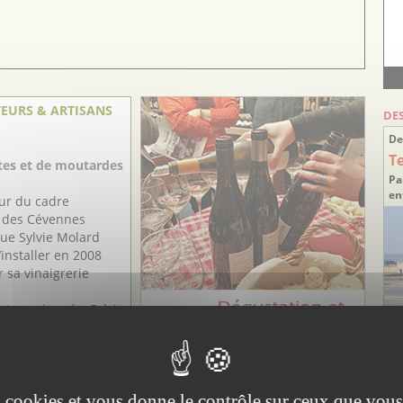
EURS & ARTISANS
DE
De
T
ites et de moutardes
Pa
en
ur du cadre
 des Cévennes
ue Sylvie Molard
’installer en 2008
r sa vinaigrerie
t passionnée, Sylvie
Découvrir
Id
ar
es cookies et vous donne le contrôle sur ceux que vous