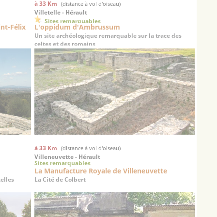
à 33 Km
(distance à vol d'oiseau)
Villetelle - Hérault
Sites remarquables
nt-Félix
L'oppidum d'Ambrussum
Un site archéologique remarquable sur la trace des
celtes et des romains
à 33 Km
(distance à vol d'oiseau)
Villeneuvette - Hérault
Sites remarquables
La Manufacture Royale de Villeneuvette
elles
La Cité de Colbert