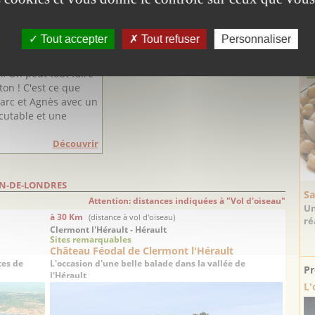
oration en carton et
Tout accepter
Tout refuser
Personnaliser
euils, bibliothèques,
La
 commodes à tiroirs,
 … On peut tout faire
ton ! C'est ce que
arc et Agnès avec un
scutable et une
Découvrir
IN-DE-LONDRES
Sa
Attention: distances indiquées à "Vol d'oiseau"
Un
à 30 Km
(distance à vol d'oiseau)
ré
Clermont l'Hérault - Hérault
Sites remarquables
Château Féodal de Clermont l'Hérault
tes de
L'occasion d'une belle balade dans la vallée de
Pr
l'Hérault
L'