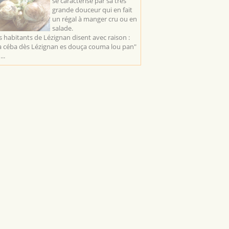
se caractérise par sa très
grande douceur qui en fait
un régal à manger cru ou en
salade.
s habitants de Lézignan disent avec raison :
a céba dès Lézignan es douça couma lou pan"
...