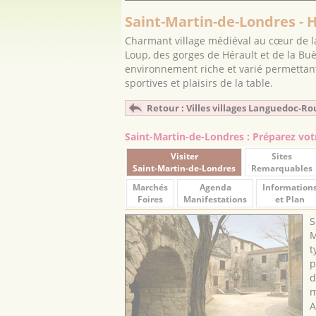
Saint-Martin-de-Londres - 
Charmant village médiéval au cœur de la
Loup, des gorges de Hérault et de la Buè
environnement riche et varié permettant d
sportives et plaisirs de la table.
Retour : Villes villages Languedoc-Ro
Saint-Martin-de-Londres : Préparez vot
Visiter
Sites
Saint-Martin-de-Londres
Remarquables
Marchés
Agenda
Information
Foires
Manifestations
et Plan
S
M
t
p
d
m
A