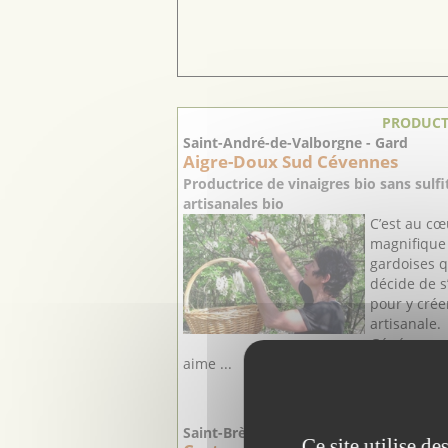
PRODUCT
Saint-André-de-Valborgne - Gard
Aigre-Doux Sud Cévennes
Productrice de vinaigres bio sans sulf
artisanales bio
C’est au cœ
magnifique
gardoises q
décide de s
pour y crée
artisanale.
Généreuse e
aime ...
Saint-Brès - Hérault
Ce site utilise d