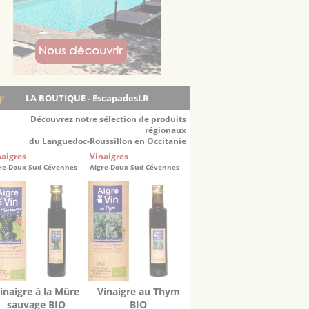
LA BOUTIQUE - EscapadesLR
Découvrez notre sélection de produits
régionaux
du Languedoc-Roussillon en Occitanie
naigres
Vinaigres
re-Doux Sud Cévennes
Aigre-Doux Sud Cévennes
inaigre à la Mûre
Vinaigre au Thym
sauvage BIO
BIO