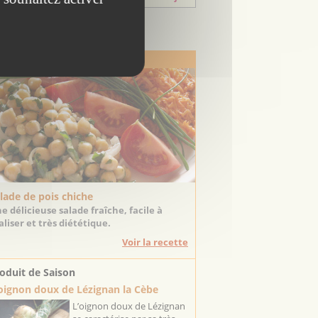
Escapadeslr
 Recette de Saison
lade de pois chiche
e délicieuse salade fraîche, facile à
aliser et très diététique.
Voir la recette
oduit de Saison
oignon doux de Lézignan la Cèbe
L’oignon doux de Lézignan