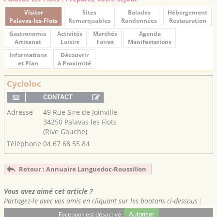
Visiter
Sites
Balades
Hébergement
Palavas-les-Flots
Remarquables
Randonnées
Restauration
Gastronomie
Activités
Marchés
Agenda
Artisanat
Loisirs
Foires
Manifestations
Informations
Découvrir
et Plan
à Proximité
Cycloloc
Adresse
49 Rue Sire de Joinville
34250 Palavas les Flots
(Rive Gauche)
Téléphone
04 67 68 55 84
Retour : Annuaire Languedoc-Roussillon
Vous avez aimé cet article ?
Partagez-le avec vos amis en cliquant sur les boutons ci-dessous :
Facebook est désactivé.
Autoriser