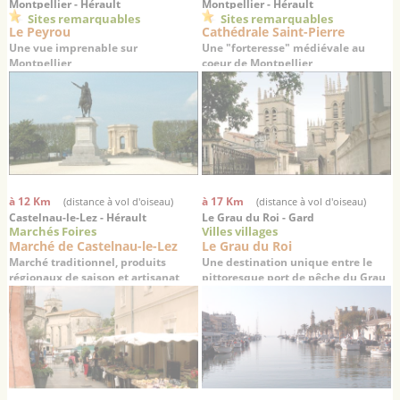
Montpellier - Hérault
Montpellier - Hérault
Sites remarquables
Sites remarquables
Le Peyrou
Cathédrale Saint-Pierre
Une vue imprenable sur
Une "forteresse" médiévale au
Montpellier
coeur de Montpellier
à 12 Km
à 17 Km
(distance à vol d'oiseau)
(distance à vol d'oiseau)
Castelnau-le-Lez - Hérault
Le Grau du Roi - Gard
Marchés Foires
Villes villages
Marché de Castelnau-le-Lez
Le Grau du Roi
Marché traditionnel, produits
Une destination unique entre le
régionaux de saison et artisanat
pittoresque port de pêche du Grau
du Roi à la dynamique station
balnéaire de Port Camargue