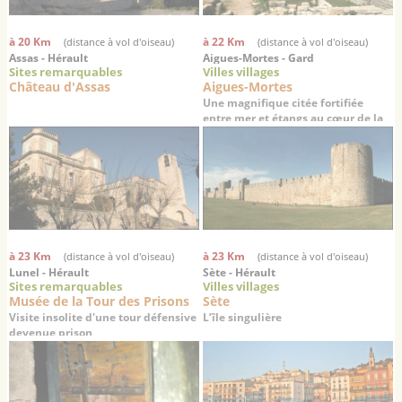
à 20 Km
à 22 Km
(distance à vol d'oiseau)
(distance à vol d'oiseau)
Assas - Hérault
Aigues-Mortes - Gard
Sites remarquables
Villes villages
Château d'Assas
Aigues-Mortes
Une magnifique citée fortifiée
entre mer et étangs au cœur de la
Camargue
à 23 Km
à 23 Km
(distance à vol d'oiseau)
(distance à vol d'oiseau)
Lunel - Hérault
Sète - Hérault
Sites remarquables
Villes villages
Musée de la Tour des Prisons
Sète
Visite insolite d'une tour défensive
L’île singulière
devenue prison