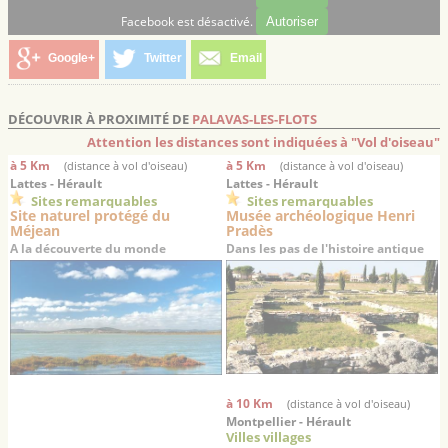
Facebook est désactivé.
Autoriser
Google+
Twitter
Email
DÉCOUVRIR À PROXIMITÉ DE
PALAVAS-LES-FLOTS
Attention les distances sont indiquées à "Vol d'oiseau"
à 5 Km
à 5 Km
(distance à vol d'oiseau)
(distance à vol d'oiseau)
Lattes - Hérault
Lattes - Hérault
Sites remarquables
Sites remarquables
Site naturel protégé du
Musée archéologique Henri
Méjean
Pradès
A la découverte du monde
Dans les pas de l'histoire antique
lagunaire languedocien
du Languedoc…
à 10 Km
(distance à vol d'oiseau)
Montpellier - Hérault
Villes villages