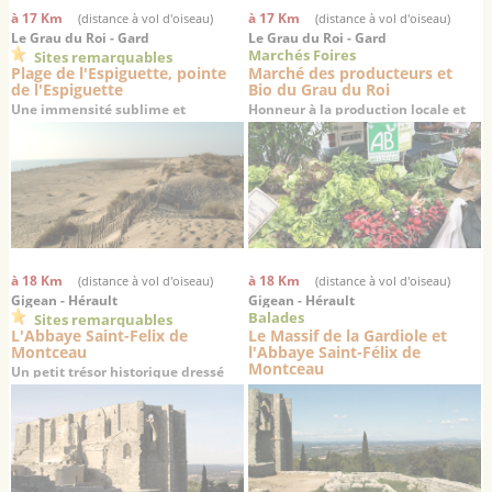
à 17 Km
à 17 Km
(distance à vol d'oiseau)
(distance à vol d'oiseau)
Le Grau du Roi - Gard
Le Grau du Roi - Gard
Marchés Foires
Sites remarquables
Plage de l'Espiguette, pointe
Marché des producteurs et
de l'Espiguette
Bio du Grau du Roi
Une immensité sublime et
Honneur à la production locale et
désertique au sud de Port-
aux produits biologiques
Camargue et du Grau du Roi
à 18 Km
à 18 Km
(distance à vol d'oiseau)
(distance à vol d'oiseau)
Gigean - Hérault
Gigean - Hérault
Balades
Sites remarquables
L'Abbaye Saint-Felix de
Le Massif de la Gardiole et
Montceau
l'Abbaye Saint-Félix de
Montceau
Un petit trésor historique dressé
sur un promontoire offrant une
superbe vue sur la plaine de
Gigean