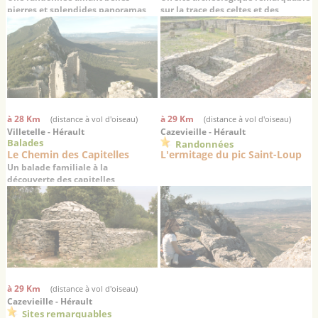
pierres et splendides panoramas
sur la trace des celtes et des
romains
à 28 Km
à 29 Km
(distance à vol d'oiseau)
(distance à vol d'oiseau)
Villetelle - Hérault
Cazevieille - Hérault
Balades
Randonnées
Le Chemin des Capitelles
L'ermitage du pic Saint-Loup
Un balade familiale à la
découverte des capitelles
à 29 Km
(distance à vol d'oiseau)
Cazevieille - Hérault
Sites remarquables