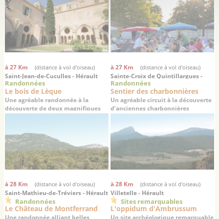
à 27 Km
à 27 Km
(distance à vol d'oiseau)
(distance à vol d'oiseau)
Saint-Jean-de-Cuculles - Hérault
Sainte-Croix de Quintillargues -
Randonnées
Randonnées
Hérault
Le bois de Lèque
Sentier des charbonnières
Une agréable randonnée à la
Un agréable circuit à la découverte
découverte de deux magnifiques
d’anciennes charbonnières
villages médiévaux
à 28 Km
à 28 Km
(distance à vol d'oiseau)
(distance à vol d'oiseau)
Saint-Mathieu-de-Tréviers - Hérault
Villetelle - Hérault
Randonnées
Sites remarquables
Le Château de Montferrand
L'oppidum d'Ambrussum
Une randonnée alliant belles
Un site archéologique remarquable