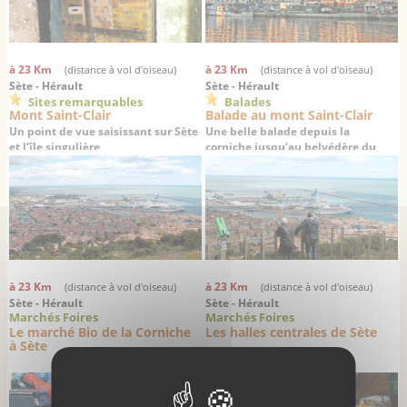
à 23 Km
à 23 Km
(distance à vol d'oiseau)
(distance à vol d'oiseau)
Sète - Hérault
Sète - Hérault
Sites remarquables
Balades
Mont Saint-Clair
Balade au mont Saint-Clair
Un point de vue saisissant sur Sète
Une belle balade depuis la
et l’île singulière
corniche jusqu’au belvédère du
mont Saint-Clair
à 23 Km
à 23 Km
(distance à vol d'oiseau)
(distance à vol d'oiseau)
Sète - Hérault
Sète - Hérault
Marchés Foires
Marchés Foires
Le marché Bio de la Corniche
Les halles centrales de Sète
à Sète