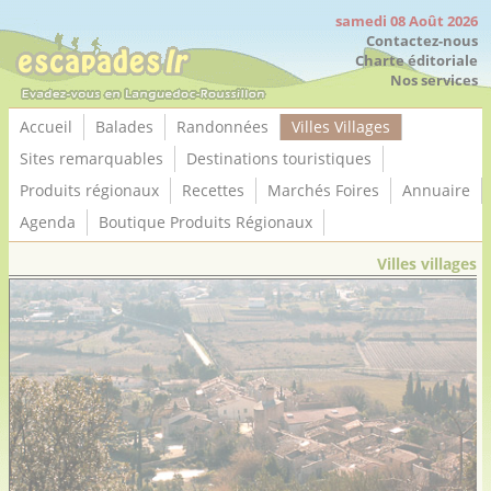
Panneau de gestion des cookies
samedi 08 Août 2026
Contactez-nous
Charte éditoriale
Nos services
Accueil
Balades
Randonnées
Villes Villages
Sites remarquables
Destinations touristiques
Produits régionaux
Recettes
Marchés Foires
Annuaire
Agenda
Boutique Produits Régionaux
Villes villages