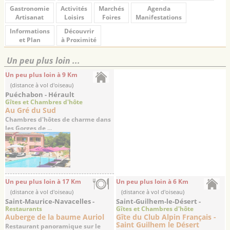
Gastronomie
Activités
Marchés
Agenda
Artisanat
Loisirs
Foires
Manifestations
Informations
Découvrir
et Plan
à Proximité
Un peu plus loin ...
Un peu plus loin à 9 Km
(distance à vol d'oiseau)
Puéchabon - Hérault
Gîtes et Chambres d'hôte
Au Gré du Sud
Chambres d'hôtes de charme dans
les Gorges de ...
Un peu plus loin à 17 Km
Un peu plus loin à 6 Km
(distance à vol d'oiseau)
(distance à vol d'oiseau)
Saint-Maurice-Navacelles -
Saint-Guilhem-le-Désert -
Restaurants
Gîtes et Chambres d'hôte
Hérault
Hérault
Auberge de la baume Auriol
Gîte du Club Alpin Français -
Saint Guilhem le Désert
Restaurant panoramique sur le