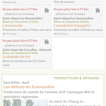
Gîte de groupe
Cirque de ...
Un peu plus loin à 17 Km
Un peu plus loin à 17 Km
(distance à vol d'oiseau)
(distance à vol d'oiseau)
Saint-Maurice-Navacelles -
Saint-Maurice-Navacelles -
Gîtes et Chambres d'hôte
Gîtes et Chambres d'hôte
Hérault
Hérault
L'Ammonite
L’oustal d’el Passejaïre
Chambres et table d’hôtes au cœur
Chambres et table d’hôtes au cœur
du Cirque ...
du Cirque ...
Un peu plus loin à 27 Km
(distance à vol d'oiseau)
Saint-Jean-de-Cuculles - Hérault
Gîtes et Chambres d'hôte
La Bastide du Pic
Gîtes en territoire du Pic-Saint-
Loup
PRODUCTEURS & ARTISANS
Saint-Gilles - Gard
Les délices du Scamandre
Producteur de viande de Taureau AOP Camargue BIO et
spécialités régionales
Au bord de l'Étang du