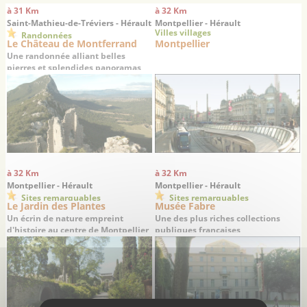
à 31 Km
à 32 Km
Saint-Mathieu-de-Tréviers - Hérault
Montpellier - Hérault
Villes villages
Randonnées
Le Château de Montferrand
Montpellier
Une randonnée alliant belles
pierres et splendides panoramas
à 32 Km
à 32 Km
Montpellier - Hérault
Montpellier - Hérault
Sites remarquables
Sites remarquables
Le Jardin des Plantes
Musée Fabre
Un écrin de nature empreint
Une des plus riches collections
d'histoire au centre de Montpellier
publiques françaises