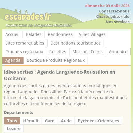
Panneau de gestion des cookies
dimanche 09 Août 2026
Contactez-nous
Charte éditoriale
Nos services
Accueil
Balades
Randonnées
Villes Villages
Sites remarquables
Destinations touristiques
Produits régionaux
Recettes
Marchés Foires
Annuaire
Agenda
Boutique Produits Régionaux
Idées sorties : Agenda Languedoc-Roussillon en
Occitanie
Agenda des sorties et des manifestations touristiques en
région Languedoc-Roussillon. Partez à la découverte du
terroir, de la gastronomie, de l’artisanat et des manifestations
culturelles et traditionnelles de la région.
Départements
Tous
Hérault
Gard
Aude
Pyrénées-Orientales
Lozère