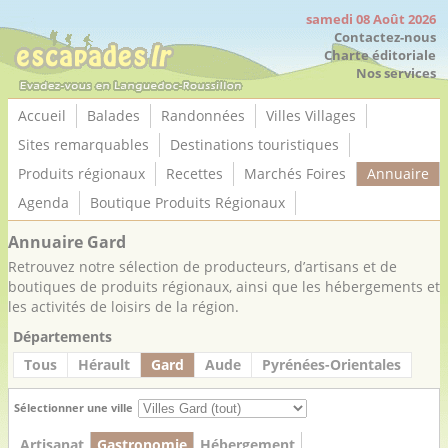
Panneau de gestion des cookies
samedi 08 Août 2026
Contactez-nous
Charte éditoriale
Nos services
Accueil
Balades
Randonnées
Villes Villages
Sites remarquables
Destinations touristiques
Produits régionaux
Recettes
Marchés Foires
Annuaire
Agenda
Boutique Produits Régionaux
Annuaire Gard
Retrouvez notre sélection de producteurs, d’artisans et de
boutiques de produits régionaux, ainsi que les hébergements et
les activités de loisirs de la région.
Départements
Tous
Hérault
Gard
Aude
Pyrénées-Orientales
Sélectionner une ville
Artisanat
Gastronomie
Hébergement