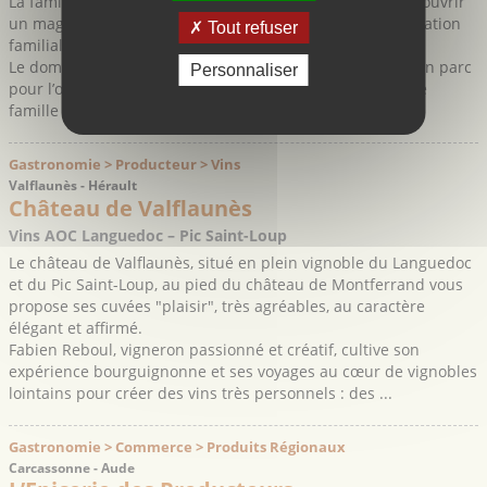
La famille Lapousterle vous accueille pour vous faire découvrir
un magnifique lieu entouré de vignes et abritant l’exploitation
Tout refuser
familiale viticole.
Le domaine propose également des logements ainsi qu’un parc
Personnaliser
pour l’organisation d’événements : mariages, réunions de
famille ou d’amis ; dans un ...
Gastronomie > Producteur > Vins
Valflaunès - Hérault
Château de Valflaunès
Vins AOC Languedoc – Pic Saint-Loup
Le château de Valflaunès, situé en plein vignoble du Languedoc
et du Pic Saint-Loup, au pied du château de Montferrand vous
propose ses cuvées "plaisir", très agréables, au caractère
élégant et affirmé.
Fabien Reboul, vigneron passionné et créatif, cultive son
expérience bourguignonne et ses voyages au cœur de vignobles
lointains pour créer des vins très personnels : des ...
Gastronomie > Commerce > Produits Régionaux
Carcassonne - Aude