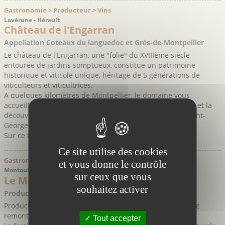
Gastronomie > Producteur > Vins
Lavérune - Hérault
Château de l'Engarran
Appellation Coteaux du languedoc et Grès-de-Montpellier
Le château de l'Engarran, une "folie" du XVIIIème siècle
entourée de jardins somptueux, constitue un patrimoine
historique et viticole unique, héritage de 5 générations de
viticulteurs et viticultrices.
A quelques kilomètres de Montpellier, le domaine vous
accueille pour la visite du château, du musée de la vigne et la
découverte de ses grands vins, typiques du terroir de saint-
Georges-d'Orques.
Sur ce terroir ...
Ce site utilise des cookies
Gastronomie > Producteur > Vins
et vous donne le contrôle
Montoulieu - Hérault
sur ceux que vous
Le Mas de Pradines
souhaitez activer
Producteur de vins et hébergements au domaine
Production et vente directe de vins au cœur d’un domaine
remontant au XIVème siècle.
Tout accepter