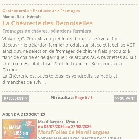
Gastronomie > Producteur > Fromages
Montoulieu - Hérault
La Chèvrerie des Demoiselles
Fromages de chèvres, pélardons fermiers
Violaine, Gaëtan Mazenq (et leurs demoiselles) vous font
découvrir le pélardon fermier produit sur place et labellisé AOP
ainsi qu’une sélection de fromages de chèvre frais produits à
flanc de colline et de garrigue : Pélardons AOP, bûchettes au lait
cru, tommes… (labellisés Sud de France et Bienvenue à la
Ferme).
La Chèvrerie est ouverte tous les vendredis, samedis et
dimanches de 17h ...
96 résultats
Page 6 / 8
PRECEDENT <<
>> SUIVANT
AGENDA DES SORTIES
Marsillargues Hérault
du 02/07/2026 au 27/08/2026
Marsi’Folies de Marsillargues
Soirées festives avec marché nocturne et