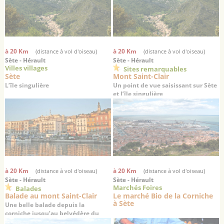
à 20 Km
à 20 Km
(distance à vol d'oiseau)
(distance à vol d'oiseau)
Sète - Hérault
Sète - Hérault
Villes villages
Sites remarquables
Sète
Mont Saint-Clair
L’île singulière
Un point de vue saisissant sur Sète
et l’île singulière
à 20 Km
à 20 Km
(distance à vol d'oiseau)
(distance à vol d'oiseau)
Sète - Hérault
Sète - Hérault
Marchés Foires
Balades
Balade au mont Saint-Clair
Le marché Bio de la Corniche
à Sète
Une belle balade depuis la
corniche jusqu’au belvédère du
mont Saint-Clair