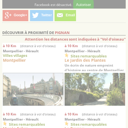
Facebook est désactivé.
Autoriser
Google+
Twitter
Email
DÉCOUVRIR À PROXIMITÉ DE
PIGNAN
Attention les distances sont indiquées à "Vol d'oiseau"
à 10 Km
à 10 Km
(distance à vol d'oiseau)
(distance à vol d'oiseau)
Montpellier - Hérault
Montpellier - Hérault
Villes villages
Sites remarquables
Montpellier
Le Jardin des Plantes
Un écrin de nature empreint
d'histoire au centre de Montpellier
à 10 Km
à 10 Km
(distance à vol d'oiseau)
(distance à vol d'oiseau)
Montpellier - Hérault
Montpellier - Hérault
Sites remarquables
Sites remarquables