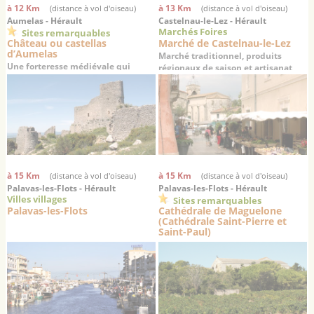
à 12 Km
à 13 Km
(distance à vol d'oiseau)
(distance à vol d'oiseau)
Aumelas - Hérault
Castelnau-le-Lez - Hérault
Marchés Foires
Sites remarquables
Château ou castellas
Marché de Castelnau-le-Lez
d’Aumelas
Marché traditionnel, produits
Une forteresse médiévale qui
régionaux de saison et artisanat
veille depuis 1000 ans sur la plaine
du haut de son éperon rocheux
à 15 Km
à 15 Km
(distance à vol d'oiseau)
(distance à vol d'oiseau)
Palavas-les-Flots - Hérault
Palavas-les-Flots - Hérault
Villes villages
Sites remarquables
Palavas-les-Flots
Cathédrale de Maguelone
(Cathédrale Saint-Pierre et
Saint-Paul)
La cathédrale des sables : un haut
lieu de la chrétienté médiévale