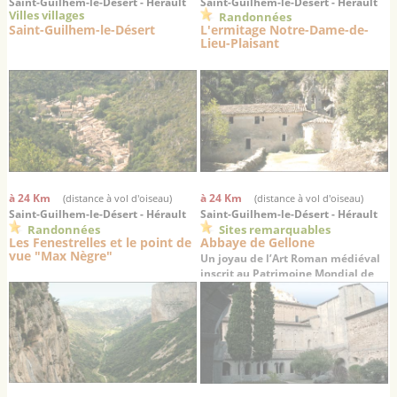
Saint-Guilhem-le-Désert - Hérault
Saint-Guilhem-le-Désert - Hérault
Villes villages
Randonnées
Saint-Guilhem-le-Désert
L'ermitage Notre-Dame-de-
Lieu-Plaisant
à 24 Km
à 24 Km
(distance à vol d'oiseau)
(distance à vol d'oiseau)
Saint-Guilhem-le-Désert - Hérault
Saint-Guilhem-le-Désert - Hérault
Randonnées
Sites remarquables
Les Fenestrelles et le point de
Abbaye de Gellone
vue "Max Nègre"
Un joyau de l’Art Roman médiéval
inscrit au Patrimoine Mondial de
l’UNESCO