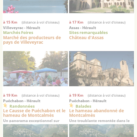
à 15 Km
à 17 Km
(distance à vol d'oiseau)
(distance à vol d'oiseau)
Villeveyrac - Hérault
Assas - Hérault
Marchés Foires
Sites remarquables
Marché des producteurs de
Château d'Assas
pays de Villeveyrac
à 19 Km
à 19 Km
(distance à vol d'oiseau)
(distance à vol d'oiseau)
Puéchabon - Hérault
Puéchabon - Hérault
Randonnées
Balades
Le Causse de Puéchabon et le
Le hameau abandonné de
hameau de Montcalmès
Montcalmès
Un panorama exceptionnel sur
Une troublante remontée dans le
Saint-Guilhem-le-Désert
temps