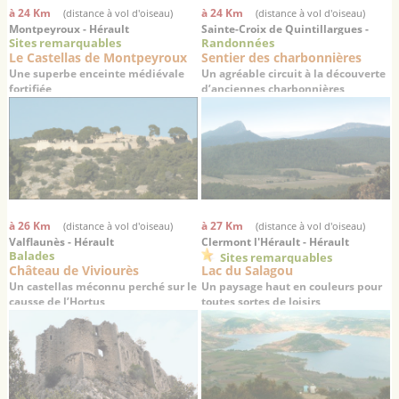
à 24 Km
à 24 Km
(distance à vol d'oiseau)
(distance à vol d'oiseau)
Montpeyroux - Hérault
Sainte-Croix de Quintillargues -
Sites remarquables
Randonnées
Hérault
Le Castellas de Montpeyroux
Sentier des charbonnières
Une superbe enceinte médiévale
Un agréable circuit à la découverte
fortifiée
d’anciennes charbonnières
à 26 Km
à 27 Km
(distance à vol d'oiseau)
(distance à vol d'oiseau)
Valflaunès - Hérault
Clermont l'Hérault - Hérault
Balades
Sites remarquables
Château de Viviourès
Lac du Salagou
Un castellas méconnu perché sur le
Un paysage haut en couleurs pour
causse de l’Hortus
toutes sortes de loisirs