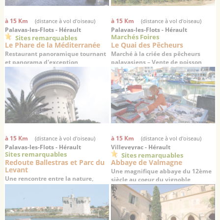
à 15 Km
à 15 Km
(distance à vol d'oiseau)
(distance à vol d'oiseau)
Palavas-les-Flots - Hérault
Palavas-les-Flots - Hérault
Marchés Foires
Sites remarquables
Le Phare de la Méditerranée
Le Quai des Pêcheurs
Restaurant panoramique tournant
Marché à la criée des pêcheurs
et panorama d'exception
palavasiens – Vente de poisson
frais en direct
à 15 Km
à 15 Km
(distance à vol d'oiseau)
(distance à vol d'oiseau)
Palavas-les-Flots - Hérault
Villeveyrac - Hérault
Sites remarquables
Sites remarquables
Redoute Ballestras et Parc du
Abbaye de Valmagne
Levant
Une magnifique abbaye du 12ème
Une rencontre entre la nature,
siècle au coeur du vignoble
l'histoire et la culture
languedocien