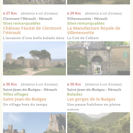
à 27 Km
à 29 Km
(distance à vol d'oiseau)
(distance à vol d'oiseau)
Clermont l'Hérault - Hérault
Villeneuvette - Hérault
Sites remarquables
Sites remarquables
Château Féodal de Clermont
La Manufacture Royale de
l'Hérault
Villeneuvette
L'occasion d'une belle balade dans
La Cité de Colbert
la vallée de l'Hérault
à 30 Km
à 30 Km
(distance à vol d'oiseau)
(distance à vol d'oiseau)
Saint-Jean-de-Buèges - Hérault
Saint-Jean-de-Buèges - Hérault
Villes villages
Balades
Saint-Jean-de-Buèges
Les gorges de la Buèges
Un village hors du temps
Une pause fraîcheur en pleine
nature