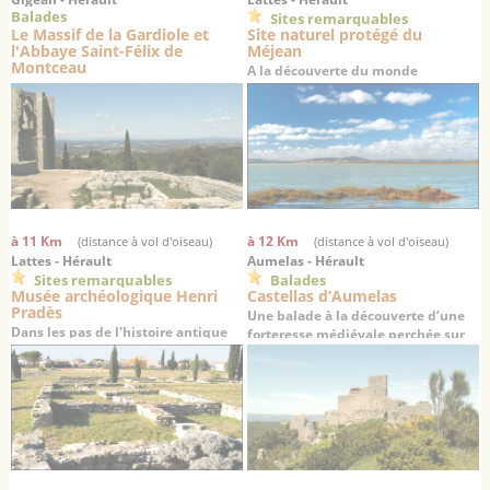
Balades
Sites remarquables
Le Massif de la Gardiole et
Site naturel protégé du
l'Abbaye Saint-Félix de
Méjean
Montceau
A la découverte du monde
lagunaire languedocien
à 11 Km
à 12 Km
(distance à vol d'oiseau)
(distance à vol d'oiseau)
Lattes - Hérault
Aumelas - Hérault
Sites remarquables
Balades
Musée archéologique Henri
Castellas d’Aumelas
Pradès
Une balade à la découverte d’une
Dans les pas de l'histoire antique
forteresse médiévale perchée sur
du Languedoc…
son causse depuis 1000 ans