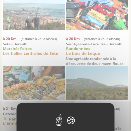
à 20 Km
à 20 Km
(distance à vol d'oiseau)
(distance à vol d'oiseau)
Sète - Hérault
Saint-Jean-de-Cuculles - Hérault
Marchés Foires
Randonnées
Les halles centrales de Sète
Le bois de Lèque
Une agréable randonnée à la
découverte de deux magnifiques
villages médiévaux
à 21 Km
à 21 Km
(distance à vol d'oiseau)
(distance à vol d'oiseau)
Cazevieille - Hérault
Cazevieille - Hérault
Randonnées
Sites remarquables
L'ermitage du pic Saint-Loup
Le Pic Saint-Loup
Un panorama vertigineux sur la