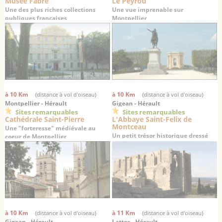
Musée Fabre
Le Peyrou
Une des plus riches collections
Une vue imprenable sur
publiques françaises
Montpellier
à 10 Km
à 10 Km
(distance à vol d'oiseau)
(distance à vol d'oiseau)
Montpellier - Hérault
Gigean - Hérault
Sites remarquables
Sites remarquables
Cathédrale Saint-Pierre
L'Abbaye Saint-Felix de
Montceau
Une "forteresse" médiévale au
Un petit trésor historique dressé
coeur de Montpellier
sur un promontoire offrant une
superbe vue sur la plaine de
Gigean
à 10 Km
à 11 Km
(distance à vol d'oiseau)
(distance à vol d'oiseau)
Gigean - Hérault
Lattes - Hérault