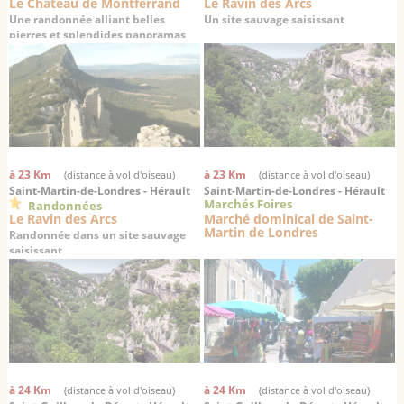
Le Château de Montferrand
Le Ravin des Arcs
Une randonnée alliant belles
Un site sauvage saisissant
pierres et splendides panoramas
à 23 Km
à 23 Km
(distance à vol d'oiseau)
(distance à vol d'oiseau)
Saint-Martin-de-Londres - Hérault
Saint-Martin-de-Londres - Hérault
Marchés Foires
Randonnées
Le Ravin des Arcs
Marché dominical de Saint-
Martin de Londres
Randonnée dans un site sauvage
saisissant
à 24 Km
à 24 Km
(distance à vol d'oiseau)
(distance à vol d'oiseau)