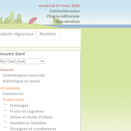
vendredi 07 Août 2026
Contactez-nous
Charte éditoriale
Nos services
roduits régionaux
Recettes
nuaire Gard
tisanat
Cosmétiques naturels
Diététique et santé
stronomie
Commerce
Producteur
Fromages
Fruits et Légumes
Olives et Huile d'olives
Viandes et Volailles
Vinaigres et condiments