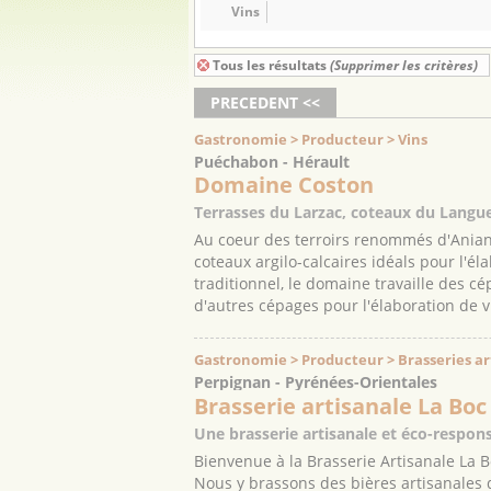
Vins
Tous les résultats
(Supprimer les critères)
PRECEDENT <<
Gastronomie > Producteur > Vins
Puéchabon - Hérault
Domaine Coston
Terrasses du Larzac, coteaux du Langu
Au coeur des terroirs renommés d'Anian
coteaux argilo-calcaires idéals pour l'él
traditionnel, le domaine travaille des c
d'autres cépages pour l'élaboration de v
Gastronomie > Producteur > Brasseries ar
Perpignan - Pyrénées-Orientales
Brasserie artisanale La Boc
Une brasserie artisanale et éco-respon
Bienvenue à la Brasserie Artisanale La 
Nous y brassons des bières artisanales d