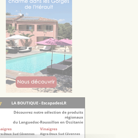
LA BOUTIQUE - EscapadesLR
Découvrez notre sélection de produits
régionaux
du Languedoc-Roussillon en Occitanie
naigres
Vinaigres
re-Doux Sud Cévennes
Aigre-Doux Sud Cévennes