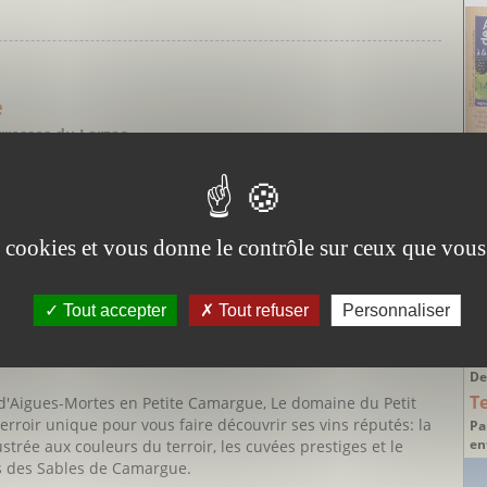
e
rrasses du Larzac
itué près du joli village médiéval de Saint-Jean-de-la-
V
onnement de strates, ravines et canyons formés par les
la spécificité de ce lieu haut en couleurs.
 que le domaine conduit ses vignes en biodynamie pour offrir
es cookies et vous donne le contrôle sur ceux que vous
Tout accepter
Tout refuser
Personnaliser
nt
DE
De
T
s d'Aigues-Mortes en Petite Camargue, Le domaine du Petit
rroir unique pour vous faire découvrir ses vins réputés: la
Pa
en
strée aux couleurs du terroir, les cuvées prestiges et le
ns des Sables de Camargue.