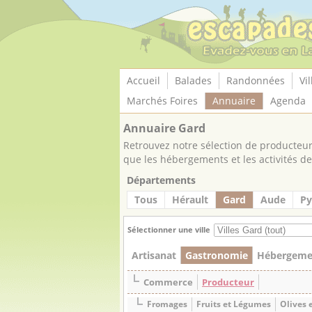
Panneau de gestion des cookies
Accueil
Balades
Randonnées
Vil
Marchés Foires
Annuaire
Agenda
Annuaire Gard
Retrouvez notre sélection de producteurs
que les hébergements et les activités de 
Départements
Tous
Hérault
Gard
Aude
Py
Sélectionner une ville
Artisanat
Gastronomie
Hébergeme
Commerce
Producteur
Fromages
Fruits et Légumes
Olives e