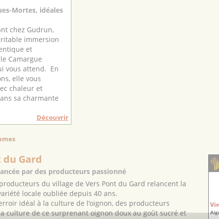
es-Mortes, idéales
ant chez Gudrun,
éritable immersion
entique et
elle Camargue
i vous attend. En
ns, elle vous
vec chaleur et
dans sa charmante
Découvrir
gumes
t du Gard
lancée par des producteurs passionné
 producteurs du village de Vers Pont du Gard relancent la
variété locale oubliée depuis 40 ans.
erroir idéal à la culture de l’oignon, des producteurs
Vi
 la culture de ce surprenant oignon doux au goût sucré et
Aig