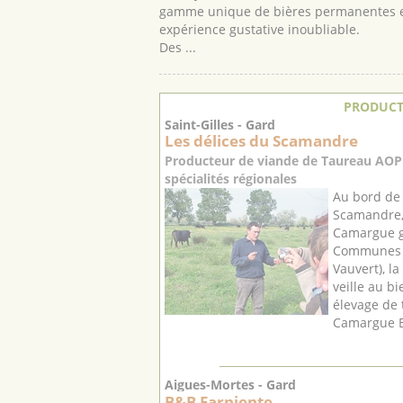
gamme unique de bières permanentes et
expérience gustative inoubliable.
Des ...
PRODUCT
Saint-Gilles - Gard
Les délices du Scamandre
Producteur de viande de Taureau AOP
spécialités régionales
Au bord de 
Scamandre,
Camargue ga
Communes d
Vauvert), la
veille au b
élevage de
Camargue Bi
Aigues-Mortes - Gard
B&B Farniente