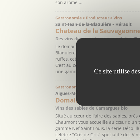
son arôme ...
Gastronomie > Producteur > Vins
Saint-Jean-de-la-Blaquière - Hérault
Chateau de la Sauvageonn
Des vins de caractère en appellation Te
Le domaine Château La Sauvageonne est s
Blaquière ; au cœur d’un étonnant envir
ruffes, cette terre rouge brique qui fait 
C’est au cœur de ce terroir d’exception
Ce site utilise d
une gamme de ...
Gastronomie > Producteur > Vins
Aigues-Mortes - Gard
Domaine du Petit Chaumo
Vins des sables de Camargues bio
Situé au cœur de l'aire des sables, prè
Chaumont vous accueille au cœur d'un te
gamme Nef Saint-Louis, la série Déco illu
célèbre "Gris de Gris" spécialité des Vi