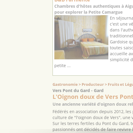
Chambres d'hôtes authentiques à Aigu
pour explorer la Petite Camargue
En séjourn
c'est une v
dans l'auth
traditionn
Gardoise qu
toutes saiso
accueille a
simplicité 
petite ...
Gastronomie > Producteur > Fruits et Lé
Vers Pont du Gard - Gard
L'Oignon doux de Vers Pon
Une ancienne variété d’oignon doux re
Fédérés en association depuis 2012, les
culture de "l'oignon doux de Vers", une 
Sur les terres fertiles du Pont du Gard, t
passionnés ont décidés de faire revivre