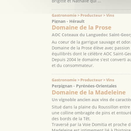
Brigitte et Nathalie qui ...
Gastronomie > Producteur > Vins
Pignan - Hérault
Domaine de la Prose
AOC Coteaux du Languedoc Saint-Geor
Au coeur de la garrigue sauvage et odora
Domaine de la Prose élève avec passion et
équilibrés dont le célèbre AOC Saint-Ge
Depuis 2004 le domaine s'est converti au
et du consommateur.
Gastronomie > Producteur > Vins
Perpignan - Pyrénées-Orientales
Domaine de la Madeleine
Un vignoble ancien aux vins de caract
Situé dans la plaine du Roussillon entr
une colline ombragée de pins et entourée
des bords de la Têt.
Traversé par la Voie Domitia et proche d
Madeleine est intimement lié à l’histoire