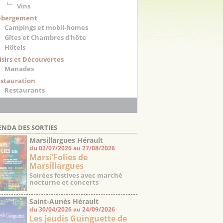
Vins
ébergement
Campings et mobil-homes
Gîtes et Chambres d'hôte
Hôtels
isirs et Découvertes
Manades
stauration
Restaurants
ENDA DES SORTIES
Marsillargues Hérault
du 02/07/2026 au 27/08/2026
Marsi’Folies de
Marsillargues
Soirées festives avec marché
nocturne et concerts
Saint-Aunès Hérault
du 30/04/2026 au 24/09/2026
Les jeudis Guinguette de