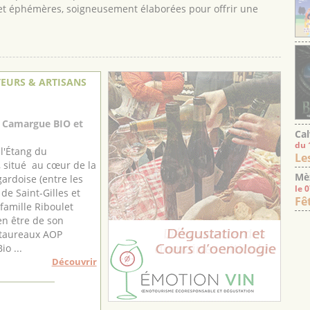
 éphémères, soigneusement élaborées pour offrir une
EURS & ARTISANS
 Camargue BIO et
Cal
du 
l'Étang du
Le
 situé au cœur de la
Mè
rdoise (entre les
le 
e Saint-Gilles et
Fê
 famille Riboulet
ien être de son
 taureaux AOP
o ...
Découvrir