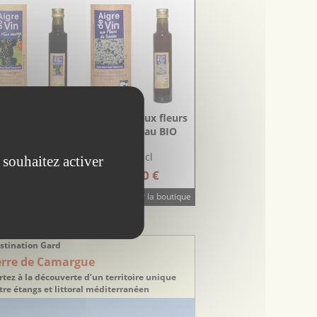
inaigre à la Mûre
Vinaigre aux fleurs
sauvage BIO
de Sureau BIO
25 cl
25 cl
 souhaitez activer
6.00 €
5.20 €
Visiter la boutique
STINATION TOURISTIQUE
stination Gard
erre de Camargue
rtez à la découverte d’un territoire unique
tre étangs et littoral méditerranéen