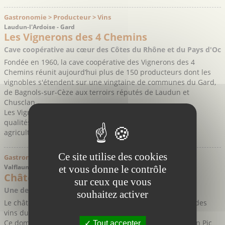
Gastronomie > Producteur > Vins
Laudun-l'Ardoise - Gard
Les Vignerons des 4 Chemins
Cave coopérative au cœur des Côtes du Rhône et du Pays d'Oc
Fondée en 1960, la cave coopérative des Vignerons des 4
Chemins réunit aujourd’hui plus de 150 producteurs dont les
vignobles s'étendent sur une vingtaine de communes du Gard,
de Bagnols-sur-Cèze aux terroirs réputés de Laudun et
Chusclan.
Les Vignerons des 4 Chemins, dont les mots d’ordre sont
qualités et innovations, produisent des vins issus d’une
agriculture raisonnée pour élaborer des ...
Ce site utilise des cookies
Gastronomie > Producteur > Vins
Valflaunès - Hérault
et vous donne le contrôle
Château de Lancyre
sur ceux que vous
Une des références de l’appellation du Pic Saint-Loup
souhaitez activer
Le château de Lancyre se situe sur le terroir d'exception des
vins du Pic Saint-Loup.
Ce domaine familiale est un des pionniers de l’appellation Pic
Tout accepter