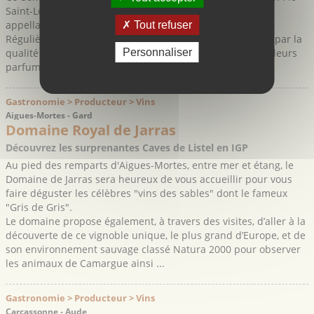
Saint-Loup et représente une des références de cette
appellation réputée.
Tout refuser
Régulièrement médaillés, les vins du domaine séduisent par la
Personnaliser
qualité de chaque cuvée ainsi que pour leurs saveurs et leurs
parfums de garrigue si typiques du Pic ...
Gastronomie > Producteur > Vins
Aigues-Mortes - Gard
Domaine Royal de Jarras
Découvrez les surprenantes Caves de Listel en IGP
Au pied des remparts d'Aigues-Mortes, entre mer et étang, le
Domaine de Jarras sera heureux de vous accueillir pour vous
faire déguster les célèbres "vins des sables" dont le fameux
"Gris de Gris".
Le domaine propose également, à travers des visites, d’aller à la
découverte de ce vignoble unique, le plus grand d’Europe, et de
son environnement sauvage classé Natura 2000 pour observer
les animaux de Camargue ainsi ...
Gastronomie > Producteur > Vins
Carcassonne - Aude