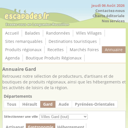
Panneau de gestion des cookies
jeudi 06 Août 2026
Contactez-nous
Charte éditoriale
Nos services
Accueil
Balades
Randonnées
Villes Villages
Sites remarquables
Destinations touristiques
Produits régionaux
Recettes
Marchés Foires
Annuaire
Agenda
Boutique Produits Régionaux
Annuaire Gard
Retrouvez notre sélection de producteurs, d’artisans et de
boutiques de produits régionaux, ainsi que les hébergements et
les activités de loisirs de la région.
Départements
Tous
Hérault
Gard
Aude
Pyrénées-Orientales
Sélectionner une ville
Artisanat
Gastronomie
Hébergement