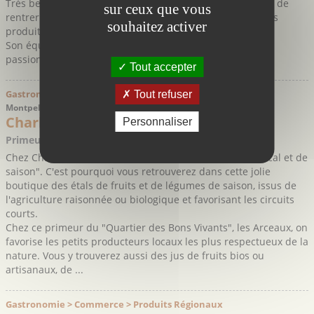
Très belle boutique dont la vitrine attractive donne envie de
sur ceux que vous
rentrer pour y découvrir une belle sélection des meilleurs
souhaitez activer
produits du Languedoc-Roussillon.
Son équipe de professionnels des métiers de bouche,
passionnés par les vins et les ...
Tout accepter
Gastronomie > Commerce > Produits Régionaux
Tout refuser
Montpellier - Hérault
Charlotte aux Légumes
Personnaliser
Primeur – Magasin de fruits et légumes
Chez Charlotte aux légumes, la devise c'est : "manger local et de
saison". C'est pourquoi vous retrouverez dans cette jolie
boutique des étals de fruits et de légumes de saison, issus de
l'agriculture raisonnée ou biologique et favorisant les circuits
courts.
Chez ce primeur du "Quartier des Bons Vivants", les Arceaux, on
favorise les petits producteurs locaux les plus respectueux de la
nature. Vous y trouverez aussi des jus de fruits bios ou
artisanaux, de ...
Gastronomie > Commerce > Produits Régionaux