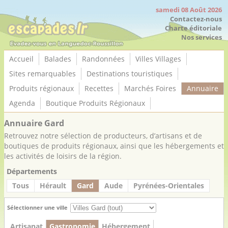
Panneau de gestion des cookies
samedi 08 Août 2026
Contactez-nous
Charte éditoriale
Nos services
Accueil
Balades
Randonnées
Villes Villages
Sites remarquables
Destinations touristiques
Produits régionaux
Recettes
Marchés Foires
Annuaire
Agenda
Boutique Produits Régionaux
Annuaire Gard
Retrouvez notre sélection de producteurs, d’artisans et de
boutiques de produits régionaux, ainsi que les hébergements et
les activités de loisirs de la région.
Départements
Tous
Hérault
Gard
Aude
Pyrénées-Orientales
Sélectionner une ville
Artisanat
Gastronomie
Hébergement