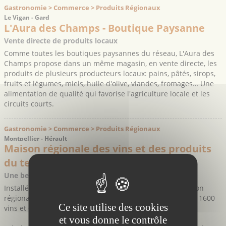
Gastronomie > Commerce > Produits Régionaux
Le Vigan - Gard
L'Aura des Champs - Boutique Paysanne
Vente directe de produits locaux
Comme toutes les boutiques paysannes du réseau, L'Aura des
Champs propose dans un même magasin, en vente directe, les
produits de plusieurs producteurs locaux: pains, pâtés, sirops,
fruits et légumes, miels, huile d'olive, viandes, fromages… Une
alimentation de qualité qui favorise l'agriculture locale et les
circuits courts.
Gastronomie > Commerce > Produits Régionaux
Montpellier - Hérault
Maison régionale des vins et des produits
du terroir
Une belle sélection de produits régionaux à découvrir
Installée dans un hôtel particulier du XIXe siècle, la maison
régionale des vins et produits du terroir propose plus de 1600
Ce site utilise des cookies
vins et 600 produits du Languedoc-Roussillon.
et vous donne le contrôle