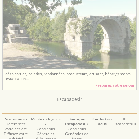
Idées sorties, balades, randonnées, producteurs, artisans, hébergements,
restauration...
Préparez votre séjour
Escapadeslr
Nos services
Mentions légales
Boutique
Contactez-
©
Référencez
/
EscapadesLR
nous
EscapadesLR
votre activité
Conditions
Conditions
Diffusez votre
Générales
Générales de
publicité
d'Utilisation
Vente