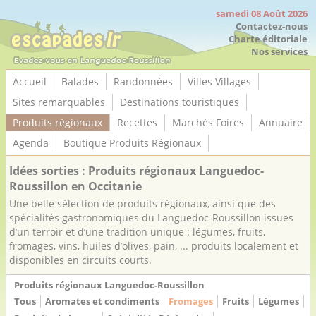
Panneau de gestion des cookies
samedi 08 Août 2026
Contactez-nous
Charte éditoriale
Nos services
Accueil
Balades
Randonnées
Villes Villages
Sites remarquables
Destinations touristiques
Produits régionaux
Recettes
Marchés Foires
Annuaire
Agenda
Boutique Produits Régionaux
Idées sorties : Produits régionaux Languedoc-
Roussillon en Occitanie
Une belle sélection de produits régionaux, ainsi que des
spécialités gastronomiques du Languedoc-Roussillon issues
d’un terroir et d’une tradition unique : légumes, fruits,
fromages, vins, huiles d’olives, pain, ... produits localement et
disponibles en circuits courts.
Produits régionaux Languedoc-Roussillon
Tous
Aromates et condiments
Fromages
Fruits
Légumes