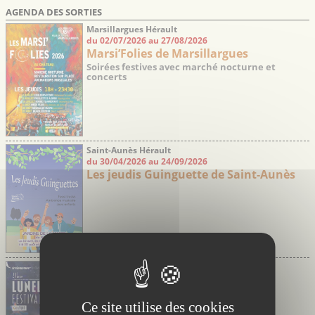
AGENDA DES SORTIES
Marsillargues Hérault
du 02/07/2026 au 27/08/2026
Marsi’Folies de Marsillargues
Soirées festives avec marché nocturne et
concerts
Saint-Aunès Hérault
du 30/04/2026 au 24/09/2026
Les jeudis Guinguette de Saint-Aunès
Lunel Hérault
du 06/08/2026 au 08/08/2026
Festival de Jazz de Lunel
23ème édition – Concerts gratuits
Ce site utilise des cookies