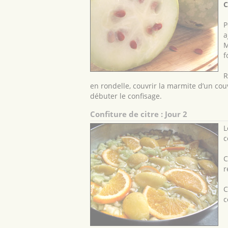
C
P
a
M
f
R
en rondelle, couvrir la marmite d’un cou
débuter le confisage.
Confiture de citre : Jour 2
L
c
C
r
C
c