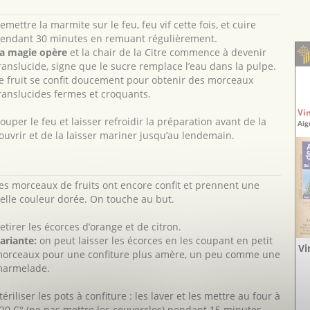
emettre la marmite sur le feu, feu vif cette fois, et cuire
endant 30 minutes en remuant régulièrement.
a magie opère
et la chair de la Citre commence à devenir
ranslucide, signe que le sucre remplace l’eau dans la pulpe.
e fruit se confit doucement pour obtenir des morceaux
ranslucides fermes et croquants.
Vi
ouper le feu et laisser refroidir la préparation avant de la
Aig
ouvrir et de la laisser mariner jusqu’au lendemain.
es morceaux de fruits ont encore confit et prennent une
elle couleur dorée. On touche au but.
etirer les écorces d’orange et de citron.
ariante:
on peut laisser les écorces en les coupant en petit
Vi
orceaux pour une confiture plus amère, un peu comme une
armelade.
tériliser les pots à confiture : les laver et les mettre au four à
20 C° (ne pas mettre les couvercles) pendant 15 minutes.