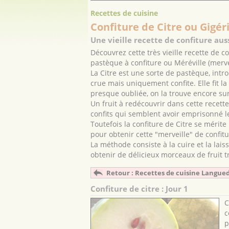
Recettes de cuisine
Confiture de Citre ou Gigér
Une vieille recette de confiture aus
Découvrez cette très vieille recette de co
pastèque à confiture ou Méréville (merve
La Citre est une sorte de pastèque, int
crue mais uniquement confite. Elle fit l
presque oubliée, on la trouve encore su
Un fruit à redécouvrir dans cette recett
confits qui semblent avoir emprisonné le
Toutefois la confiture de Citre se mérit
pour obtenir cette "merveille" de confitu
La méthode consiste à la cuire et la lai
obtenir de délicieux morceaux de fruit t
Retour : Recettes de cuisine Langue
Confiture de citre : Jour 1
C
c
p