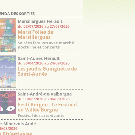
ENDA DES SORTIES
Marsillargues Hérault
du 02/07/2026 au 27/08/2026
Marsi’Folies de
Marsillargues
Soirées festives avec marché
nocturne et concerts
Saint-Aunès Hérault
du 30/04/2026 au 24/09/2026
Les jeudis Guinguette de
Saint-Aunès
Saint-André-de-Valborgne
du 03/08/2026 au 06/08/2026
Gard
Festi'Borgne - Le Festival
en Vallée Borgne
Festival des arts vivants
e-Minervois Aude
06/08/2026
s Biz'estivales