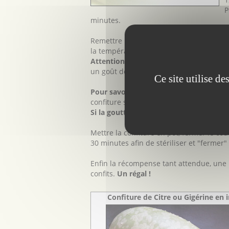
P
minutes.
Remettre une dernière fois la marmite su
la température atteigne environ 105 C°
Attention à ce que la confiture ne chau
un goût de caramel amer.
Ce site utilise d
Pour savoir si la confiture est prête, fa
confiture sur une assiette froide, attendre
Si la goutte de confiture fige et ne coul
Mettre la confiture en pot, fermer le cou
30 minutes afin de stériliser et "fermer" 
Enfin la récompense tant attendue, une b
confits.
Un régal !
Confiture de Citre ou Gigérine en