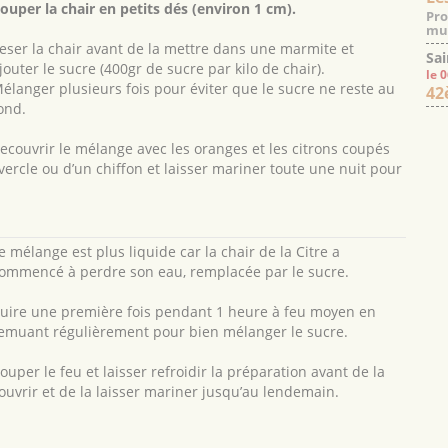
ouper la chair en petits dés (environ 1 cm).
Pro
mus
eser la chair avant de la mettre dans une marmite et
Sai
jouter le sucre (400gr de sucre par kilo de chair).
le 
élanger plusieurs fois pour éviter que le sucre ne reste au
42
ond.
ecouvrir le mélange avec les oranges et les citrons coupés
vercle ou d’un chiffon et laisser mariner toute une nuit pour
e mélange est plus liquide car la chair de la Citre a
ommencé à perdre son eau, remplacée par le sucre.
uire une première fois pendant 1 heure à feu moyen en
emuant régulièrement pour bien mélanger le sucre.
ouper le feu et laisser refroidir la préparation avant de la
ouvrir et de la laisser mariner jusqu’au lendemain.