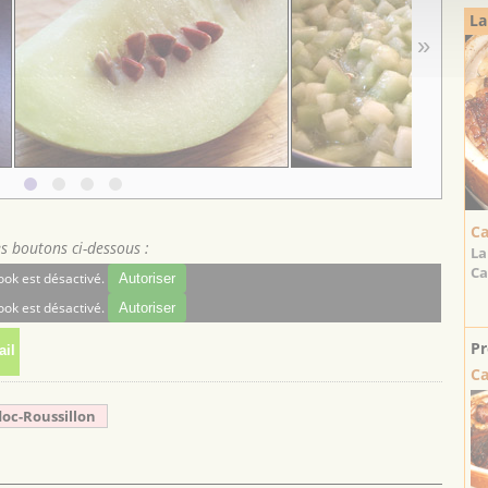
La
»
Ca
es boutons ci-dessous :
La
Ca
ok est désactivé.
Autoriser
ok est désactivé.
Autoriser
Pr
il
Ca
doc-Roussillon