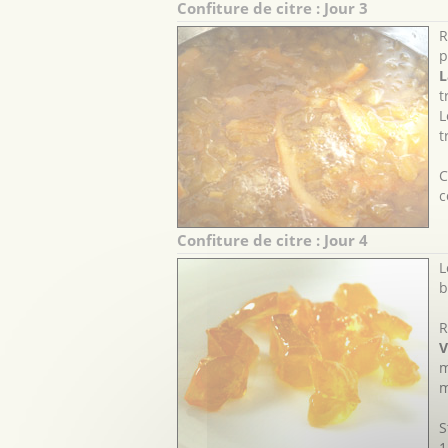
Confiture de citre : Jour 3
R
p
L
t
L
t
C
c
Confiture de citre : Jour 4
L
b
R
V
m
m
S
1