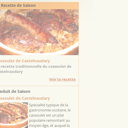
 Recette de Saison
ssoulet de Castelnaudary
 recette traditionnelle du cassoulet de
stelnaudary
Voir la recette
oduit de Saison
ssoulet de Castelnaudary
Spécialité typique de la
gastronomie occitane, le
cassoulet est un plat
populaire remontant au
moyen-âge, et auquel la