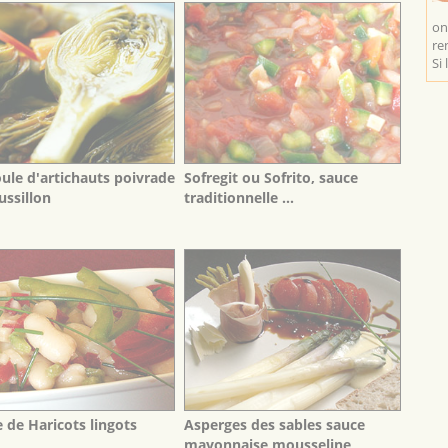
on
re
Si 
oule d'artichauts poivrade
Sofregit ou Sofrito, sauce
ussillon
traditionnelle ...
 de Haricots lingots
Asperges des sables sauce
mayonnaise mousseline