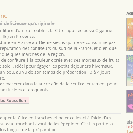
AG
ine
si délicieuse qu’originale
nfiture d’un fruit oublié : la Citre, appelée aussi Gigérine,
ille) en Provence.
roduite en France au 16ème siècle, qui ne se consomme pas
a réputation des confiseurs du sud de la France, et bien que
r quelques marchés de la région.
e de confiture à la couleur dorée avec ses morceaux de fruits
 soleil. Idéal pour égayer les petits déjeuners hivernaux.
e un peu, au vu de son temps de préparation : 3 à 4 jours
re.
sser macérer dans le sucre afin de la confire lentement pour
ranslucides et croquants.
doc-Roussillon
ouper la Citre en tranches et peler celles-ci à l’aide d’un
Biz
outeau tranchant avant de les épépiner. C’est la partie la
le 
lus longue de la préparation.
Le