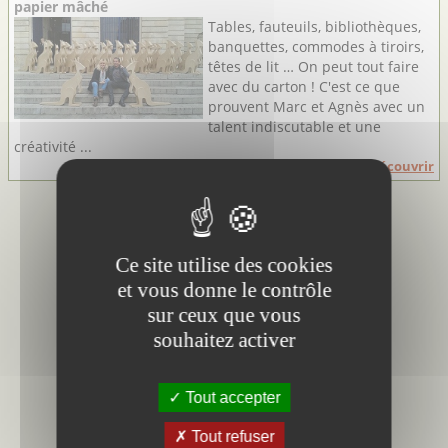
papier mâché
Tables, fauteuils, bibliothèques,
banquettes, commodes à tiroirs,
têtes de lit … On peut tout faire
avec du carton ! C'est ce que
prouvent Marc et Agnès avec un
talent indiscutable et une
créativité ...
Découvrir
Ce site utilise des cookies
et vous donne le contrôle
sur ceux que vous
souhaitez activer
Tout accepter
Tout refuser