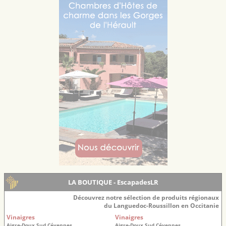
LA BOUTIQUE - EscapadesLR
Découvrez notre sélection de produits régionaux
du Languedoc-Roussillon en Occitanie
Vinaigres
Vinaigres
Aigre-Doux Sud Cévennes
Aigre-Doux Sud Cévennes