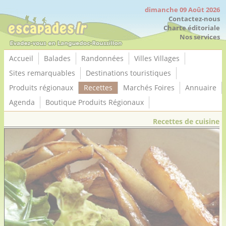
Panneau de gestion des cookies
dimanche 09 Août 2026
Contactez-nous
Charte éditoriale
Nos services
Accueil
Balades
Randonnées
Villes Villages
Sites remarquables
Destinations touristiques
Produits régionaux
Recettes
Marchés Foires
Annuaire
Agenda
Boutique Produits Régionaux
Recettes de cuisine