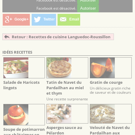
Facebook est désactivé.
Autoriser
Facebook est désactivé.
Autoriser
Google+
Twitter
Email
Retour : Recettes de cuisine Languedoc-Roussillon
IDÉES RECETTES
Salade de Haricots
Tatin de Navet du
Gratin de courge
lingots
Pardailhan au miel
Un délicieux gratin riche
de saveur et de couleurs
et thym
Une recette surprenante
par son côté doux et
subtil relevé par un
légume ancien.
Asperges sauce au
Velouté de Navet du
Soupe de potimarron
Pélardon
Pardailhan aux
aux châtaignes en