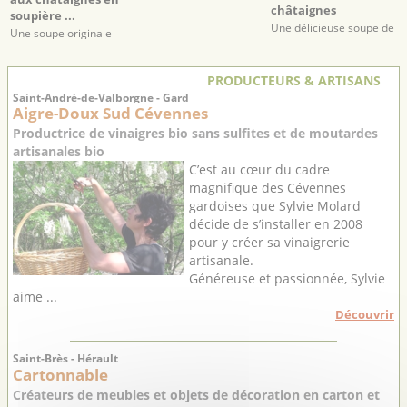
châtaignes
soupière ...
Une délicieuse soupe de
Une soupe originale
navets, douce et
aussi belle que
onctueuse
savoureuse.
PRODUCTEURS & ARTISANS
Saint-André-de-Valborgne - Gard
Aigre-Doux Sud Cévennes
Productrice de vinaigres bio sans sulfites et de moutardes
artisanales bio
C’est au cœur du cadre
magnifique des Cévennes
gardoises que Sylvie Molard
décide de s’installer en 2008
pour y créer sa vinaigrerie
artisanale.
Généreuse et passionnée, Sylvie
aime ...
Découvrir
Saint-Brès - Hérault
Cartonnable
Créateurs de meubles et objets de décoration en carton et