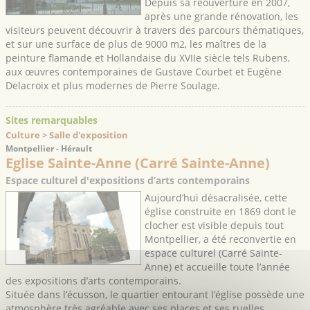
Depuis sa réouverture en 2007,
après une grande rénovation, les
visiteurs peuvent découvrir à travers des parcours thématiques,
et sur une surface de plus de 9000 m2, les maîtres de la
peinture flamande et Hollandaise du XVIIe siècle tels Rubens,
aux œuvres contemporaines de Gustave Courbet et Eugène
Delacroix et plus modernes de Pierre Soulage.
Sites remarquables
Culture > Salle d'exposition
Montpellier - Hérault
Eglise Sainte-Anne (Carré Sainte-Anne)
Espace culturel d'expositions d’arts contemporains
Aujourd’hui désacralisée, cette
église construite en 1869 dont le
clocher est visible depuis tout
Montpellier, a été reconvertie en
espace culturel (Carré Sainte-
Anne) et accueille toute l’année
des expositions d’arts contemporains.
Située dans l’écusson, le quartier entourant l’église possède une
atmosphère très agréable avec ses places et ses ruelles