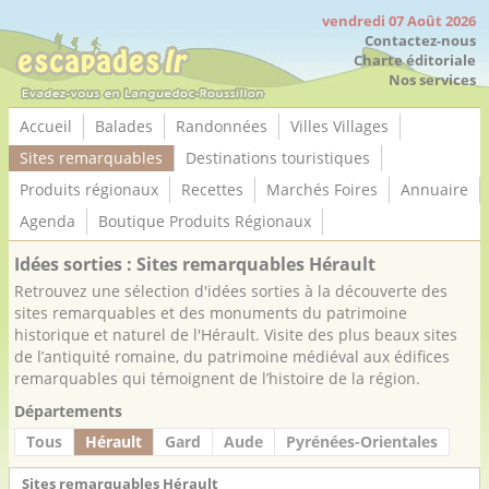
Panneau de gestion des cookies
vendredi 07 Août 2026
Contactez-nous
Charte éditoriale
Nos services
Accueil
Balades
Randonnées
Villes Villages
Sites remarquables
Destinations touristiques
Produits régionaux
Recettes
Marchés Foires
Annuaire
Agenda
Boutique Produits Régionaux
Idées sorties : Sites remarquables Hérault
Retrouvez une sélection d'idées sorties à la découverte des
sites remarquables et des monuments du patrimoine
historique et naturel de l'Hérault. Visite des plus beaux sites
de l’antiquité romaine, du patrimoine médiéval aux édifices
remarquables qui témoignent de l’histoire de la région.
Départements
Tous
Hérault
Gard
Aude
Pyrénées-Orientales
Sites remarquables Hérault