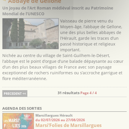
Abbaye de Gellone
Un joyau de l’Art Roman médiéval inscrit au Patrimoine
Mondial de l’UNESCO
Vaisseau de pierre venu du
Moyen-âge, l’abbaye de Gellone,
une des plus belles abbayes de
l’Hérault, garde les traces d’un
passé historique et religieux
important.
Nichée au centre du village de Saint-Guilhem-le-Désert,
l’abbaye est le point d’orgue d’une balade dépaysante au cœur
d’un des plus beaux villages de France avec son paysage
exceptionnel de rochers ruiniformes ou s’accroche garrigue et
flore méditerranéenne.
31 résultats
Page 4 / 4
PRECEDENT <<
AGENDA DES SORTIES
Marsillargues Hérault
du 02/07/2026 au 27/08/2026
Marsi’Folies de Marsillargues