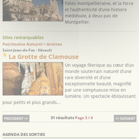
folies montpelliéraine, et la force
et l’authenticité d’une histoire
médiévale, à deux pas de
Montpellier.
Sites remarquables
Patrimoine Naturel > Grottes
Saint-Jean-de-Fos - Hérault
La Grotte de Clamouse
Un voyage féerique au cœur d’un
monde souterrain naturel d’une
rare diversité et d’une
exceptionnelle beauté, magnifié
par une somptueuse mise en
lumière. Un spectacle éblouissant
pour petits et plus grands…
31 résultats
Page 3 / 4
PRECEDENT <<
>> SUIVANT
AGENDA DES SORTIES