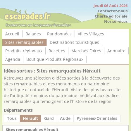
Panneau de gestion des cookies
jeudi 06 Août 2026
Contactez-nous
Charte éditoriale
Nos services
Accueil
Balades
Randonnées
Villes Villages
Sites remarquables
Destinations touristiques
Produits régionaux
Recettes
Marchés Foires
Annuaire
Agenda
Boutique Produits Régionaux
Idées sorties : Sites remarquables Hérault
Retrouvez une sélection d'idées sorties à la découverte des
sites remarquables et des monuments du patrimoine
historique et naturel de l'Hérault. Visite des plus beaux sites
de l’antiquité romaine, du patrimoine médiéval aux édifices
remarquables qui témoignent de l’histoire de la région.
Départements
Tous
Hérault
Gard
Aude
Pyrénées-Orientales
Sites remarquables Hérault