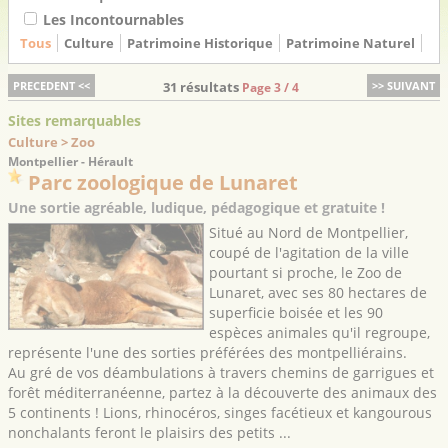
Les Incontournables
Tous
Culture
Patrimoine Historique
Patrimoine Naturel
PRECEDENT <<
31 résultats
>> SUIVANT
Page 3 / 4
Sites remarquables
Culture > Zoo
Montpellier - Hérault
Parc zoologique de Lunaret
Une sortie agréable, ludique, pédagogique et gratuite !
Situé au Nord de Montpellier,
coupé de l'agitation de la ville
pourtant si proche, le Zoo de
Lunaret, avec ses 80 hectares de
superficie boisée et les 90
espèces animales qu'il regroupe,
représente l'une des sorties préférées des montpelliérains.
Au gré de vos déambulations à travers chemins de garrigues et
forêt méditerranéenne, partez à la découverte des animaux des
5 continents ! Lions, rhinocéros, singes facétieux et kangourous
nonchalants feront le plaisirs des petits ...