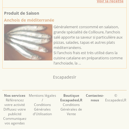
Voir la recette
Produit de Saison
Anchois de méditerranée
Généralement consommé en salaison,
grande spécialité de Collioure, l’anchois
salé apporte sa saveur si particulière aux
pizzas, salades, tapas et autres plats
méditerranéens.
Si l’anchois frais est très utilisé dans la
cuisine catalane en préparations comme
l’anchoïade, la ...
Escapadeslr
Nos services
Mentions légales
Boutique
Contactez-
©
Référencez
/
EscapadesLR
nous
EscapadesLR
votre activité
Conditions
Conditions
Diffusez votre
Générales
Générales de
publicité
d'Utilisation
Vente
Communiquez
vos agendas