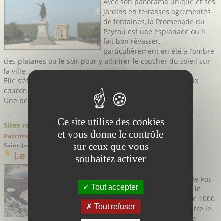
Avec son panorama unique et ses
jardins en terrasses agrémentés
de fontaines, la Promenade du
Peyrou est une esplanade ou il
fait bon rêvasser,
particulièrement en été à l’ombre
des platanes ou le soir pour y admirer le coucher du soleil sur
la ville.
Elle s’étend de l’Arc de triomphe à l’esplanade des Arceaux
couronnée de son monumental aqueduc Saint-Clément .
Une belle promenade pour prendre de la hauteur…
Ce site utilise des cookies
Sites remarquables
et vous donne le contrôle
Patrimoine Historique > Médiéval
sur ceux que vous
Saint-Jean-de-Fos - Hérault
Le Pont du Diable
souhaitez activer
Situé à la fin des gorges de
l’Hérault, entre Saint-Jean-de-Fos
Tout accepter
et Saint-Guilhem-le-Désert, le
Pont du Diable, avec plus de 1000
Tout refuser
ans d’histoire, passe pour être le
plus vieux pont médiéval de