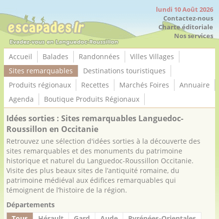
Panneau de gestion des cookies
lundi 10 Août 2026
Contactez-nous
Charte éditoriale
Nos services
Accueil
Balades
Randonnées
Villes Villages
Sites remarquables
Destinations touristiques
Produits régionaux
Recettes
Marchés Foires
Annuaire
Agenda
Boutique Produits Régionaux
Idées sorties : Sites remarquables Languedoc-
Roussillon en Occitanie
Retrouvez une sélection d'idées sorties à la découverte des
sites remarquables et des monuments du patrimoine
historique et naturel du Languedoc-Roussillon Occitanie.
Visite des plus beaux sites de l’antiquité romaine, du
patrimoine médiéval aux édifices remarquables qui
témoignent de l’histoire de la région.
Départements
Tous
Hérault
Gard
Aude
Pyrénées-Orientales