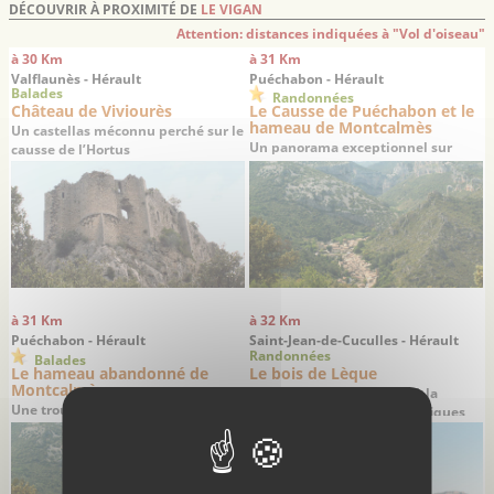
DÉCOUVRIR À PROXIMITÉ DE
LE VIGAN
Attention: distances indiquées à "Vol d'oiseau"
à 30 Km
à 31 Km
Valflaunès - Hérault
Puéchabon - Hérault
Balades
Randonnées
Château de Viviourès
Le Causse de Puéchabon et le
hameau de Montcalmès
Un castellas méconnu perché sur le
Un panorama exceptionnel sur
causse de l’Hortus
Saint-Guilhem-le-Désert
à 31 Km
à 32 Km
Puéchabon - Hérault
Saint-Jean-de-Cuculles - Hérault
Randonnées
Balades
Le hameau abandonné de
Le bois de Lèque
Montcalmès
Une agréable randonnée à la
Une troublante remontée dans le
découverte de deux magnifiques
temps
villages médiévaux