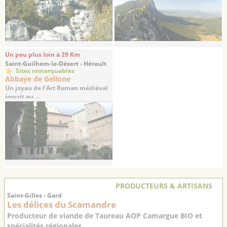
Un peu plus loin à 29 Km
Saint-Guilhem-le-Désert - Hérault
Sites remarquables
Abbaye de Gellone
Un joyau de l’Art Roman médiéval
inscrit au ...
PRODUCTEURS & ARTISANS
Saint-Gilles - Gard
Les délices du Scamandre
Producteur de viande de Taureau AOP Camargue BIO et
spécialités régionales