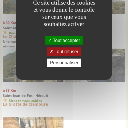
Ce site utilise des cookies
et vous donne le contrôle
sur ceux que vous
à 33 Km
à 33 Km
souhaitez activer
Saint-Mathieu-de-Tréviers - Hérault
Saint-Jean-de-Fos - Hérault
Randonnées
Sites remarquables
Le Château de Montferrand
Le Pont du Diable
Tout accepter
Une randonnée alliant belles
pierres et splendides panoramas
Tout refuser
Personnaliser
à 33 Km
Saint-Jean-de-Fos - Hérault
Sites remarquables
La Grotte de Clamouse