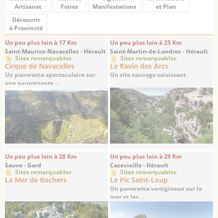
Artisanat
Foires
Manifestations
et Plan
Découvrir
à Proximité
Un peu plus loin à 17 Km
Un peu plus loin à 25 Km
Saint-Maurice-Navacelles - Hérault
Saint-Martin-de-Londres - Hérault
Sites remarquables
Sites remarquables
Cirque de Navacelles
Le Ravin des Arcs
Un panorama spectaculaire sur
Un site sauvage saisissant
une surprenante ...
Un peu plus loin à 28 Km
Un peu plus loin à 29 Km
Sauve - Gard
Cazevieille - Hérault
Sites remarquables
Sites remarquables
La Mer de Rochers
Le Pic Saint-Loup
Un panorama vertigineux sur la
mer et les ...