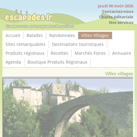
Panneau de gestion des cookies
jeudi 06 Août 2026
Contactez-nous
Charte éditoriale
Nos services
Accueil
Balades
Randonnées
Villes Villages
Sites remarquables
Destinations touristiques
Produits régionaux
Recettes
Marchés Foires
Annuaire
Agenda
Boutique Produits Régionaux
Villes villages