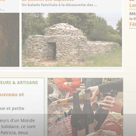
Le
Un balade familiale à la découverte des ...
...
Mè
le 
Fê
EURS & ARTISANS
ouveau et
ue et petite
teurs d'un Monde
Solidaire, ce sont
 Patricia, deux