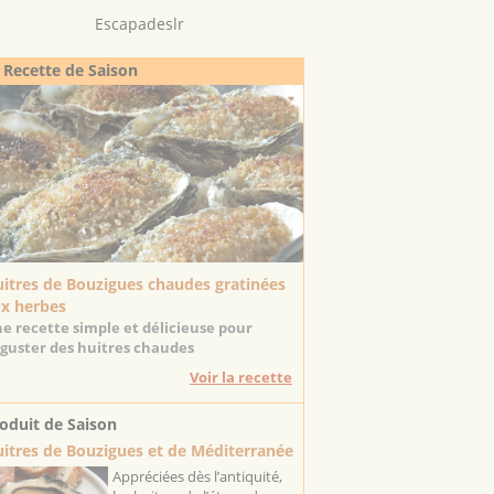
Escapadeslr
 Recette de Saison
itres de Bouzigues chaudes gratinées
x herbes
e recette simple et délicieuse pour
guster des huitres chaudes
Voir la recette
oduit de Saison
itres de Bouzigues et de Méditerranée
Appréciées dès l’antiquité,