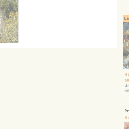
La
Hu
au
Un
dé
Pr
Hu