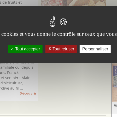
 de fruits et
o passionnés qui ont
rendre la route d'un
différent,
Découvrir
es cookies et vous donne le contrôle sur ceux que vous
Tout accepter
Tout refuser
Personnaliser
4) au cœur d’une
Vi
des Cévennes
Aig
e Barthélémy est une
familiale où, depuis
ans, Franck
et son père Alain,
d'oléiculture,
olive au fil ...
Découvrir
V