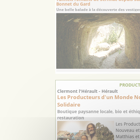
Bonnet du Gard
Une belle balade à la découverte des vestiges 
PRODUCT
Clermont l'Hérault - Hérault
Les Producteurs d'un Monde N
Solidaire
Boutique paysanne locale, bio et éthiq
restauration
Les Produc
Nouveau et 
Matthias et