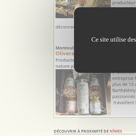
producteurs
légumes bi
choisi de p
maraîchage 
déconnecté ...
Ce site utilise d
Montoulieu - Hérault
Oliveraie Barthélémy
Producteurs Oléicole à Montoulieu (3
nature préservée le long de la faille 
L’ Oliverai
entreprise 
plus de 13 
Barthélémy 
passionnés 
travaillent l’
DÉCOUVRIR À PROXIMITÉ DE
NÎMES