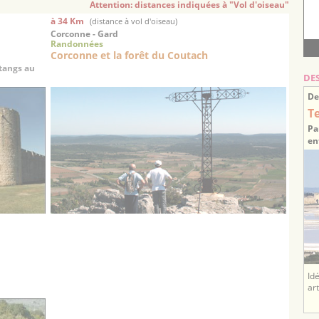
Attention: distances indiquées à "Vol d'oiseau"
à 34 Km
(distance à vol d'oiseau)
Corconne - Gard
Randonnées
Corconne et la forêt du Coutach
étangs au
DE
De
T
Pa
en
Id
ar