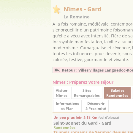
Nîmes - Gard
La Romaine
A la fois romaine, médiévale, contempor
s'enorgueillir d'un patrimoine foisonnant
qu'elle a vécu avec intensité. Fière de 
incroyable manifestation, la ville a su a
modernisme. Camarguaise et cévenole, l
toutes les influences pour devenir, sous l
colorée, festive, gourmande et vivante.
Retour : Villes villages Languedoc-Ro
Nîmes : Préparez votre séjour
Visiter
Sites
Balades
Nîmes
Remarquables
Randonnées
Informations
Découvrir
et Plan
à Proximité
Un peu plus loin à 18 Km
(vol d'oiseau)
Saint-Bonnet du Gard - Gard
Randonnées
Tunnels romains de Sernhac depuis Sa