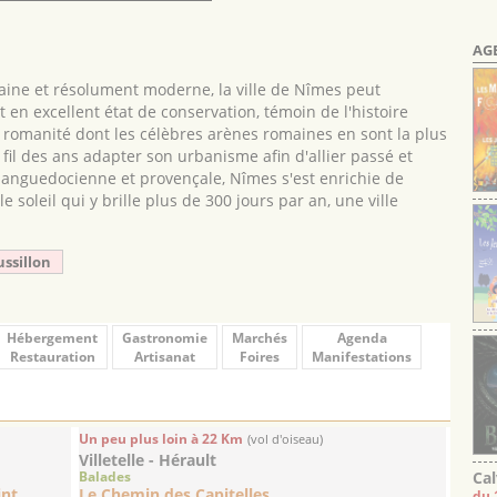
AG
aine et résolument moderne, la ville de Nîmes peut
 en excellent état de conservation, témoin de l'histoire
sa romanité dont les célèbres arènes romaines en sont la plus
u fil des ans adapter son urbanisme afin d'allier passé et
anguedocienne et provençale, Nîmes s'est enrichie de
e soleil qui y brille plus de 300 jours par an, une ville
ussillon
Hébergement
Gastronomie
Marchés
Agenda
Restauration
Artisanat
Foires
Manifestations
Un peu plus loin à 22 Km
(vol d'oiseau)
Villetelle - Hérault
Cal
Balades
int
Le Chemin des Capitelles
du 