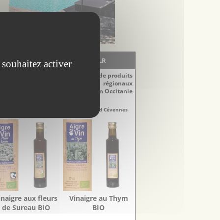
LA BOUTIQUE - EscapadesLR
 souhaitez activer
Découvrez notre sélection de produits
régionaux
du Languedoc-Roussillon en Occitanie
naigres
Vinaigres
re-Doux Sud Cévennes
Aigre-Doux Sud Cévennes
inaigre aux fleurs
Vinaigre au Thym
de Sureau BIO
BIO