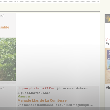
A...
eau)
sable
Vi
Aig
Vi
Un peu plus loin à 22 Km
eau)
(distance à vol d'oiseau)
Aigues-Mortes - Gard
Manades
Manade Mas de La Comtesse
Une manade traditionnelle et un lieu magnifique ...