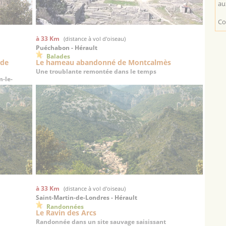
au
Co
à 33 Km
(distance à vol d'oiseau)
Puéchabon - Hérault
Balades
 de
Le hameau abandonné de Montcalmès
Une troublante remontée dans le temps
-le-
à 33 Km
(distance à vol d'oiseau)
Saint-Martin-de-Londres - Hérault
Randonnées
Le Ravin des Arcs
Randonnée dans un site sauvage saisissant