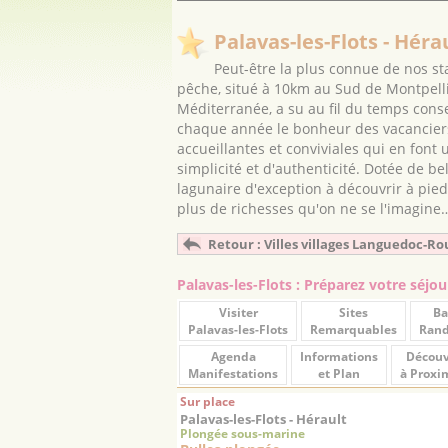
Palavas-les-Flots - Héra
Peut-être la plus connue de nos st
pêche, situé à 10km au Sud de Montpellie
Méditerranée, a su au fil du temps cons
chaque année le bonheur des vacanciers.
accueillantes et conviviales qui en font 
simplicité et d'authenticité. Dotée de b
lagunaire d'exception à découvrir à pieds,
plus de richesses qu'on ne se l'imagine
Retour : Villes villages Languedoc-Ro
Palavas-les-Flots : Préparez votre séjou
Visiter
Sites
Ba
Palavas-les-Flots
Remarquables
Ran
Agenda
Informations
Découv
Manifestations
et Plan
à Proxi
Sur place
Palavas-les-Flots - Hérault
Plongée sous-marine