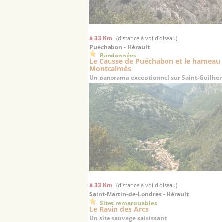
à 33 Km
(distance à vol d'oiseau)
Puéchabon - Hérault
Randonnées
Le Causse de Puéchabon et le hameau
Montcalmès
Un panorama exceptionnel sur Saint-Guilhem
Désert
à 33 Km
(distance à vol d'oiseau)
Saint-Martin-de-Londres - Hérault
Sites remarquables
Le Ravin des Arcs
Un site sauvage saisissant