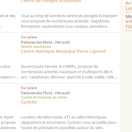
Centre de Plongée Ecosystem
du 
Le
gée et des
Tout au long de l’année le centre de plongée Ecosystem
Mè
vous propose de nombreuses activités : baptêmes,
le 
.
formations, explorations tous niveaux, plongée e...
Fê
Sur place
Palavas-les-Flots - Hérault
Sports nautiques
Centre Nautique Municipal Pierre Ligneuil
s plus
Ouvert toute l’année, le CNMPL, propose de
nombreuses activités nautiques et multisports dès 6
ngeurs c...
ans : catamaran, dériveur, planche à voile, padle, rolle...
Sur place
Palavas-les-Flots - Hérault
Cycles et location de vélos
Cycloloc
et stand
Location de vélos route, VTT ou vélos électriques,
s propose
réparations et excursions, Cycloloc vous accueille pour
vasiennes.
toutes les prestations possibles autour du vélo.