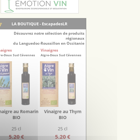
LA BOUTIQUE - EscapadesLR
Découvrez notre sélection de produits
régionaux
du Languedoc-Roussillon en Occitanie
naigres
Vinaigres
re-Doux Sud Cévennes
Aigre-Doux Sud Cévennes
naigre au Romarin
Vinaigre au Thym
BIO
BIO
25 cl
25 cl
5.20 €
5.20 €