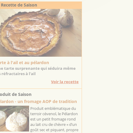
 Recette de Saison
rte à l'ail et au pélardon
e tarte surprenante qui séduira même
s réfractaires à l'ail
Voir la recette
oduit de Saison
lardon - un fromage AOP de tradition
Produit emblématique du
terroir cévenol, le Pélardon
est un petit fromage rond
au lait cru de chèvre « d’un
goût sec et piquant, propre