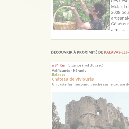
des Céve
Molard dé
2008 pour
artisanal
Généreus
aime ...
DÉCOUVRIR À PROXIMITÉ DE
PALAVAS-LES
à 31 Km
(distance à vol d'oiseau)
Valflaunès - Hérault
Balades
Château de Viviourès
Un castellas méconnu perché sur le causse de