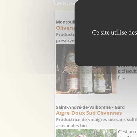
PRO
Montoulieu - Hérault
Oliveraie Barthélémy
Ce site utilise d
Producteurs Oléicole à Montoulieu (3
préservée le long de la faille des Céve
L’ Oliver
entrepris
plus de 
et son pè
d'oléicult
fil ...
Saint-André-de-Valborgne - Gard
Aigre-Doux Sud Cévennes
Productrice de vinaigres bio sans sulf
artisanales bio
C’est au