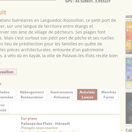
GPS : 43.528831, 3.933221
ult
AG
ations balnéaires en Languedoc-Roussillon, ce petit port de
r, sur une langue de territoire entre étangs et
erver son âme de village de pêcheurs. Ses plages font
 Mais c'est surtout son petit port de pêche et ses ruelles
un lieu de prédilection pour les familles en quête de
elles pièces architecturales, entourée d'un patrimoine
 à vélo où en kayak, la ville de Palavas-les-Flots recèle bien
…
ussillon
r
lades
Hébergement
Gastronomie
Activités
Marchés
données
Restauration
Artisanat
Loisirs
Foires
rir
mité
Sur place
Palavas-les-Flots - Hérault
Plongée sous-marine
Cal