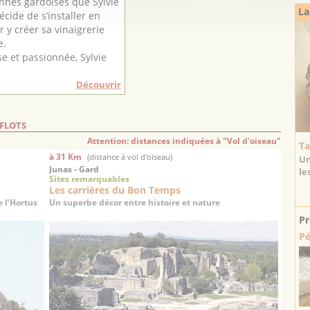
nnes gardoises que Sylvie
La
cide de s’installer en
 y créer sa vinaigrerie
e.
e et passionnée, Sylvie
Découvrir
-FLOTS
Attention: distances indiquées à "Vol d'oiseau"
Ta
à 31 Km
(distance à vol d'oiseau)
Un
Junas - Gard
le
Sites remarquables
Les carrières du Bon Temps
 l’Hortus
Un superbe décor entre histoire et nature
Pr
Pé