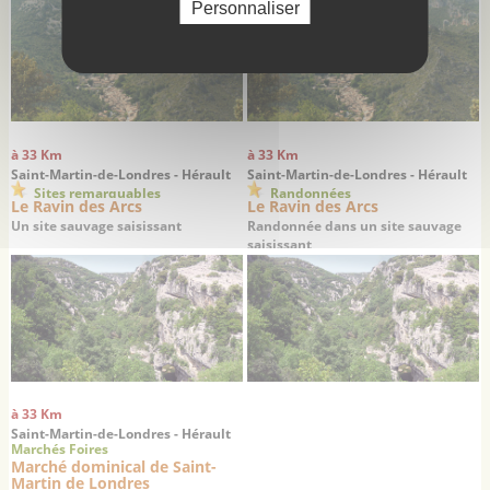
Saint-Guilhem-le-Désert
temps
Personnaliser
à 33 Km
à 33 Km
Saint-Martin-de-Londres - Hérault
Saint-Martin-de-Londres - Hérault
Sites remarquables
Randonnées
Le Ravin des Arcs
Le Ravin des Arcs
Un site sauvage saisissant
Randonnée dans un site sauvage
saisissant
à 33 Km
Saint-Martin-de-Londres - Hérault
Marchés Foires
Marché dominical de Saint-
Martin de Londres