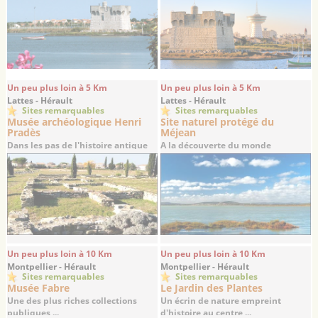
Un peu plus loin à 5 Km
Un peu plus loin à 5 Km
Lattes - Hérault
Lattes - Hérault
Sites remarquables
Sites remarquables
Musée archéologique Henri
Site naturel protégé du
Pradès
Méjean
Dans les pas de l'histoire antique
A la découverte du monde
du ...
lagunaire languedocien
Un peu plus loin à 10 Km
Un peu plus loin à 10 Km
Montpellier - Hérault
Montpellier - Hérault
Sites remarquables
Sites remarquables
Musée Fabre
Le Jardin des Plantes
Une des plus riches collections
Un écrin de nature empreint
publiques ...
d'histoire au centre ...