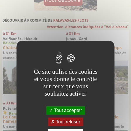
DÉCOUVRIR À PROXIMITÉ DE
PALAVAS-LES-FLOTS
Attention: distances indiquées à "Vol d'oiseau"
à 31 Km
à 31 Km
Valflaunès - Hérault
Junas - Gard
Balades
Sites remarquables
Château de Viviourès
Les carrières du Bon Temps
Un castellas méconnu perché sur le
Un superbe décor entre histoire et
causse de l’Hortus
nature
Ce site utilise des cookies
et vous donne le contrôle
sur ceux que vous
souhaitez activer
à 33 Km
à 33 Km
Puéchabon - Hérault
Puéchabon - Hérault
Tout accepter
Randonnées
Balades
Le Causse de Puéchabon et le
Le hameau abandonné de
hameau de Montcalmès
Montcalmès
Tout refuser
Un panorama exceptionnel sur
Une troublante remontée dans le