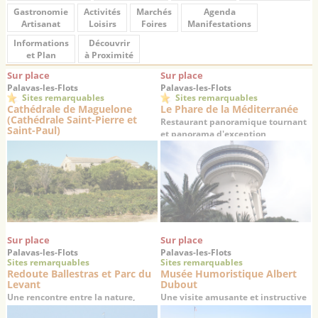
Gastronomie
Activités
Marchés
Agenda
Artisanat
Loisirs
Foires
Manifestations
Informations
Découvrir
et Plan
à Proximité
Sur place
Sur place
Palavas-les-Flots
Palavas-les-Flots
Sites remarquables
Sites remarquables
Cathédrale de Maguelone
Le Phare de la Méditerranée
(Cathédrale Saint-Pierre et
Restaurant panoramique tournant
Saint-Paul)
et panorama d'exception
La cathédrale des sables : un haut
lieu de la chrétienté médiévale
Sur place
Sur place
Palavas-les-Flots
Palavas-les-Flots
Sites remarquables
Sites remarquables
Redoute Ballestras et Parc du
Musée Humoristique Albert
Levant
Dubout
Une rencontre entre la nature,
Une visite amusante et instructive
l'histoire et la culture
au cœur de la Redoute Ballestras