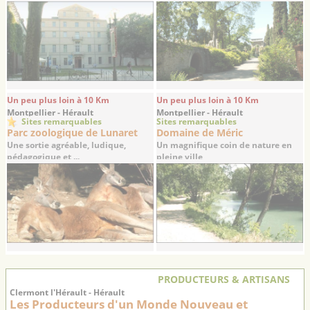
Un peu plus loin à 10 Km
Un peu plus loin à 10 Km
Montpellier - Hérault
Montpellier - Hérault
Sites remarquables
Sites remarquables
Parc zoologique de Lunaret
Domaine de Méric
Une sortie agréable, ludique,
Un magnifique coin de nature en
pédagogique et ...
pleine ville
PRODUCTEURS & ARTISANS
Clermont l'Hérault - Hérault
Les Producteurs d'un Monde Nouveau et