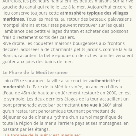
Autrefois, les pêcheurs habitaient les petites maisons sur la rive
gauche du canal qui relie le Lez à la mer. Aujourd'hui encore, le
lieu conserve toujours cette
atmosphère typique des villages
maritimes.
Tous les matins, au retour des bateaux, palavasiens,
montpelliérains et touristes peuvent retrouver sur les quais
l'ambiance des petits villages d'antan et acheter des poissons
frais directement sortis des casiers.
Rive droite, les coquettes maisons bourgeoises aux frontons
décorés, adossées à de charmants petits jardins, comme la Villa
Bianca, racontent la belle époque où de riches familles venaient
goûter aux joies des bains de mer.
Le Phare de la Méditerranée
Loin d'être surannée, la ville a su concilier
authenticité et
modernité.
Le Pare de la Méditerranée, un ancien château
d'eau de 45m de hauteur entièrement restauré en 2000, en est
le symbole. Les deux derniers étages de la tour accueillent un
pont promenade avec bar permettant
une vue à 360°
ainsi
qu'un restaurant panoramique tournant permettant de
déjeuner ou de dîner au rythme d'un survol magnifique de
toute la région de la mer à l'arrière pays et ses montagnes, en
passant par les étangs.
"La tombée de la nuit y est magique".