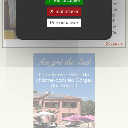
Tout accepter
une véritable immersion dans
l'authentique et traditionnelle
Tout refuser
Camargue Gardoise qui vous
attend. En toutes saisons, elle
Personnaliser
vous accueille avec chaleur et
simplicité dans sa charmante
petite ...
Découvrir