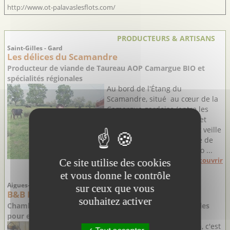
http://www.ot-palavaslesflots.com/
PRODUCTEURS & ARTISANS
Saint-Gilles - Gard
Les délices du Scamandre
Producteur de viande de Taureau AOP Camargue BIO et
spécialités régionales
Au bord de l'Étang du
Scamandre, situé au cœur de la
Camargue gardoise (entre les
Communes de Saint-Gilles et
Vauvert), la famille Riboulet veille
au bien être de son élevage de
taureaux AOP Camargue Bio ...
Découvrir
Ce site utilise des cookies
et vous donne le contrôle
Aigues-Mortes - Gard
sur ceux que vous
B&B Farniente
souhaitez activer
Chambres d'hôtes authentiques à Aigues-Mortes, idéales
pour explorer la Petite Camargue
En séjournant chez Gudrun, c'est