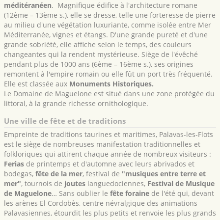
méditéranéen
. Magnifique édifice à l'architecture romane
(12ème – 13ème s.), elle se dresse, telle une forteresse de pierre
au milieu d'une végétation luxuriante, comme isolée entre Mer
Méditerranée, vignes et étangs. D'une grande pureté et d'une
grande sobriété, elle affiche selon le temps, des couleurs
changeantes qui la rendent mystérieuse. Siège de l'évêché
pendant plus de 1000 ans (6ème – 16ème s.), ses origines
remontent à l'empire romain ou elle fût un port très fréquenté.
Elle est classée aux
Monuments Historiques.
Le Domaine de Maguelone est situé dans une zone protégée du
littoral, à la grande richesse ornithologique.
Une ville de fête et de traditions
Empreinte de traditions taurines et maritimes, Palavas-les-Flots
est le siège de nombreuses manifestation traditionnelles et
folkloriques qui attirent chaque année de nombreux visiteurs :
Ferias
de printemps et d'automne avec leurs abrivados et
bodegas,
fête de la mer
, festival de
"musiques entre terre et
mer"
, tournois de
joutes
languedociennes,
Festival de Musique
de Maguelone
… Sans oublier le
fête foraine
de l'été qui, devant
les arènes El Cordobès, centre névralgique des animations
Palavasiennes, étourdit les plus petits et renvoie les plus grands