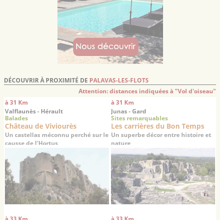
DÉCOUVRIR À PROXIMITÉ DE
PALAVAS-LES-FLOTS
Attention: distances indiquées à "Vol d'oiseau"
à 31 Km
à 31 Km
Valflaunès - Hérault
Junas - Gard
Balades
Sites remarquables
Château de Viviourès
Les carrières du Bon Temps
Un castellas méconnu perché sur le
Un superbe décor entre histoire et
causse de l’Hortus
nature
à 33 Km
à 33 Km