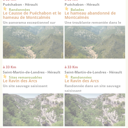
Puéchabon - Hérault
Puéchabon - Hérault
Randonnées
Balades
Le Causse de Puéchabon et le
Le hameau abandonné de
hameau de Montcalmès
Montcalmès
Un panorama exceptionnel sur
Une troublante remontée dans le
Saint-Guilhem-le-Désert
temps
à 33 Km
à 33 Km
Saint-Martin-de-Londres - Hérault
Saint-Martin-de-Londres - Hérault
Sites remarquables
Randonnées
Le Ravin des Arcs
Le Ravin des Arcs
Un site sauvage saisissant
Randonnée dans un site sauvage
saisissant