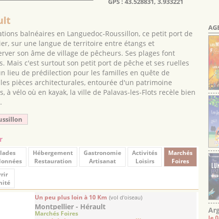
GPS : 43.528831, 3.933221
ult
AG
ations balnéaires en Languedoc-Roussillon, ce petit port de
r, sur une langue de territoire entre étangs et
erver son âme de village de pêcheurs. Ses plages font
 Mais c'est surtout son petit port de pêche et ses ruelles
un lieu de prédilection pour les familles en quête de
elles pièces architecturales, entourée d'un patrimoine
 à vélo où en kayak, la ville de Palavas-les-Flots recèle bien
…
ussillon
r
lades
Hébergement
Gastronomie
Activités
Marchés
données
Restauration
Artisanat
Loisirs
Foires
rir
mité
Un peu plus loin à 10 Km
(vol d'oiseau)
Montpellier - Hérault
Arg
Marchés Foires
le 