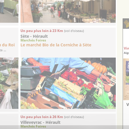
Un peu plus loin à 23 Km
(vol d'oiseau)
Sète - Hérault
Marchés Foires
u du Roi
Le marché Bio de la Corniche à Sète
Vi
 ...
Aig
V
Un peu plus loin à 26 Km
(vol d'oiseau)
Villeveyrac - Hérault
Marchés Foires