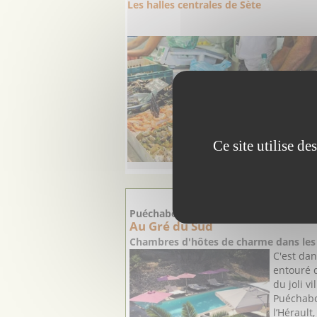
Les halles centrales de Sète
Ce site utilise d
PRO
Puéchabon - Hérault
Au Gré du Sud
Chambres d'hôtes de charme dans les 
C'est dan
entouré d
du joli v
Puéchabo
l’Hérault