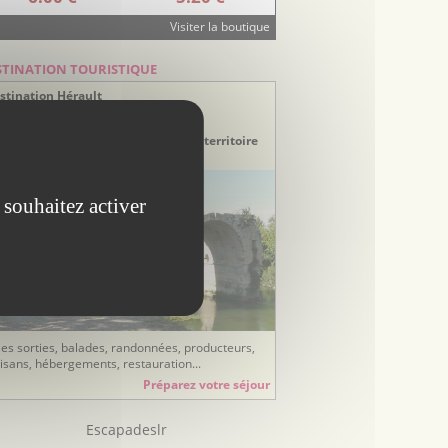
Visiter la boutique
STINATION TOURISTIQUE
stination Hérault
ays de Lunel
couvrez le Pays de Lunel, un riche territoire
tre Camargue et Cévennes
 souhaitez activer
ées sorties, balades, randonnées, producteurs,
tisans, hébergements, restauration...
Préparez votre séjour
Escapadeslr