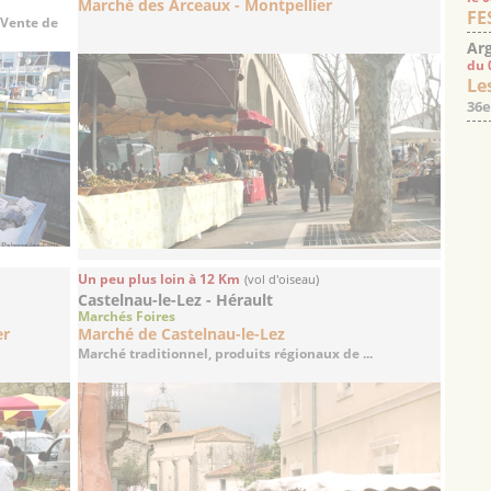
Marché des Arceaux - Montpellier
FE
 Vente de
Arg
du 
Les
36e
Un peu plus loin à 12 Km
(vol d'oiseau)
Castelnau-le-Lez - Hérault
Marchés Foires
er
Marché de Castelnau-le-Lez
Marché traditionnel, produits régionaux de ...