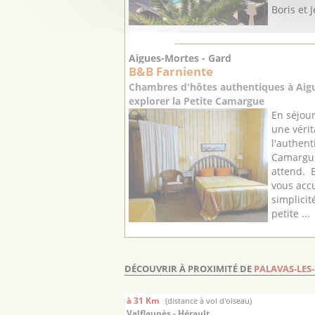
Boris et J
Aigues-Mortes - Gard
B&B Farniente
Chambres d'hôtes authentiques à Aigu
explorer la Petite Camargue
En séjou
une véri
l'authent
Camargue
attend. E
vous accu
simplici
petite ...
DÉCOUVRIR À PROXIMITÉ DE
PALAVAS-LES
à 31 Km
(distance à vol d'oiseau)
Valflaunès - Hérault