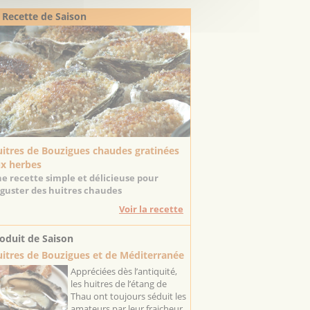
 Recette de Saison
itres de Bouzigues chaudes gratinées
x herbes
e recette simple et délicieuse pour
guster des huitres chaudes
Voir la recette
oduit de Saison
itres de Bouzigues et de Méditerranée
Appréciées dès l’antiquité,
les huitres de l’étang de
Thau ont toujours séduit les
amateurs par leur fraicheur