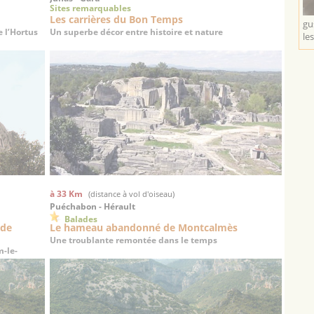
Sites remarquables
Les carrières du Bon Temps
gu
 l’Hortus
Un superbe décor entre histoire et nature
les
à 33 Km
(distance à vol d'oiseau)
Puéchabon - Hérault
Balades
 de
Le hameau abandonné de Montcalmès
Une troublante remontée dans le temps
-le-