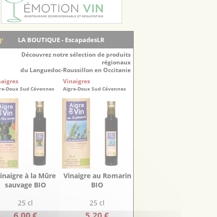
LA BOUTIQUE - EscapadesLR
Découvrez notre sélection de produits
régionaux
du Languedoc-Roussillon en Occitanie
naigres
Vinaigres
re-Doux Sud Cévennes
Aigre-Doux Sud Cévennes
inaigre à la Mûre
Vinaigre au Romarin
sauvage BIO
BIO
25 cl
25 cl
6.00 €
5.20 €