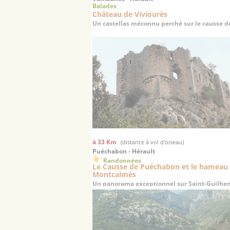
Balades
Château de Viviourès
Un castellas méconnu perché sur le causse de
à 33 Km
(distance à vol d'oiseau)
Puéchabon - Hérault
Randonnées
Le Causse de Puéchabon et le hameau
Montcalmès
Un panorama exceptionnel sur Saint-Guilhem
Désert