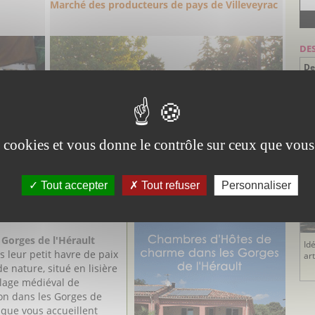
Marché des producteurs de pays de Villeveyrac
DE
De
P
Dé
en
es cookies et vous donne le contrôle sur ceux que vous
Tout accepter
Tout refuser
Personnaliser
DUCTEURS & ARTISANS
Gorges de l'Hérault
Id
s leur petit havre de paix
ar
e nature, situé en lisière
illage médiéval de
n dans les Gorges de
, que vous accueillent