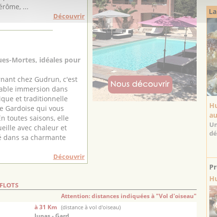
érôme, ...
La
Découvrir
es-Mortes, idéales pour
rnant chez Gudrun, c'est
table immersion dans
ique et traditionnelle
Hu
 Gardoise qui vous
au
n toutes saisons, elle
Un
eille avec chaleur et
dé
té dans sa charmante
Découvrir
Pr
Hu
-FLOTS
Attention: distances indiquées à "Vol d'oiseau"
à 31 Km
(distance à vol d'oiseau)
Junas - Gard