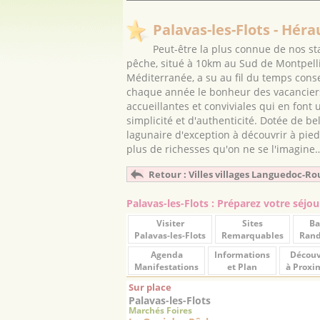
Palavas-les-Flots - Héra
Peut-être la plus connue de nos st
pêche, situé à 10km au Sud de Montpellie
Méditerranée, a su au fil du temps cons
chaque année le bonheur des vacanciers.
accueillantes et conviviales qui en font 
simplicité et d'authenticité. Dotée de b
lagunaire d'exception à découvrir à pieds,
plus de richesses qu'on ne se l'imagine
Retour : Villes villages Languedoc-Ro
Palavas-les-Flots : Préparez votre séjou
Visiter
Sites
Ba
Palavas-les-Flots
Remarquables
Ran
Agenda
Informations
Découv
Manifestations
et Plan
à Proxi
Sur place
Palavas-les-Flots
Marchés Foires