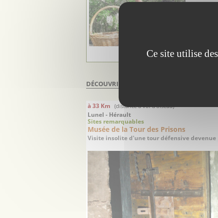
Molard dé
2008 pour
artisanal
Généreus
aime ...
Ce site utilise d
DÉCOUVRIR À PROXIMITÉ DE
SAUVE
à 33 Km
(distance à vol d'oiseau)
Lunel - Hérault
Sites remarquables
Musée de la Tour des Prisons
Visite insolite d'une tour défensive devenue