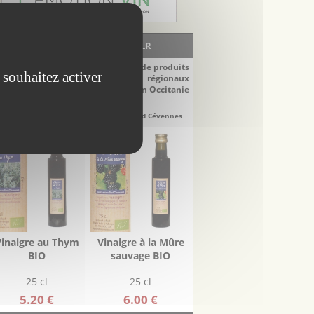
LA BOUTIQUE - EscapadesLR
Découvrez notre sélection de produits
 souhaitez activer
régionaux
du Languedoc-Roussillon en Occitanie
naigres
Vinaigres
re-Doux Sud Cévennes
Aigre-Doux Sud Cévennes
Vinaigre au Thym
Vinaigre à la Mûre
BIO
sauvage BIO
25 cl
25 cl
5.20 €
6.00 €