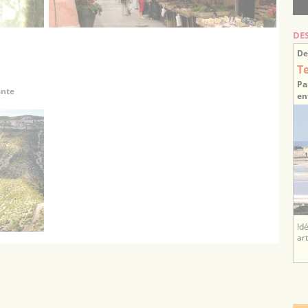
DE
De
T
Pa
ante
en
Id
ar