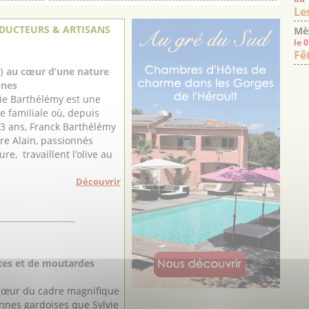
Le
DUCTEURS & ARTISANS
Mè
le 
Fê
4) au cœur d’une nature
nnes
aie Barthélémy est une
e familiale où, depuis
13 ans, Franck Barthélémy
re Alain, passionnés
ure, travaillent l’olive au
Découvrir
ites et de moutardes
 cœur du cadre magnifique
nnes gardoises que Sylvie