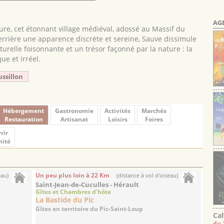
AG
ature, cet étonnant village médiéval, adossé au Massif du
rrière une apparence discrète et sereine, Sauve dissimule
turelle foisonnante et un trésor façonné par la nature : la
e et irréel.
ussillon
Hébergement
Gastronomie
Activités
Marchés
Restauration
Artisanat
Loisirs
Foires
rir
mité
Un peu plus loin à 22 Km
eau)
(distance à vol d'oiseau)
Saint-Jean-de-Cuculles - Hérault
Gîtes et Chambres d'hôte
La Bastide du Pic
Gîtes en territoire du Pic-Saint-Loup
Cal
du 