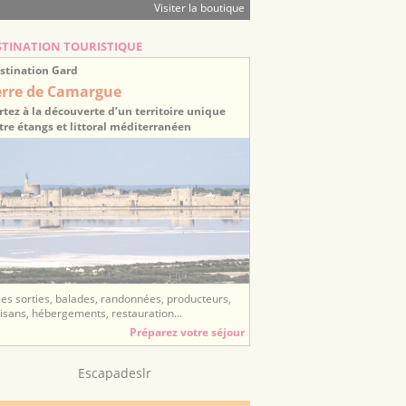
Visiter la boutique
STINATION TOURISTIQUE
stination Gard
erre de Camargue
rtez à la découverte d’un territoire unique
tre étangs et littoral méditerranéen
ées sorties, balades, randonnées, producteurs,
tisans, hébergements, restauration...
Préparez votre séjour
Escapadeslr