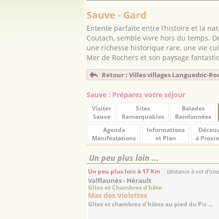
Sauve - Gard
Entente parfaite entre l’histoire et la n
Coutach, semble vivre hors du temps. De
une richesse historique rare, une vie cul
Mer de Rochers et son paysage fantastiqu
Retour : Villes villages Languedoc-Ro
Sauve : Préparez votre séjour
Visiter
Sites
Balades
Sauve
Remarquables
Randonnées
Agenda
Informations
Découv
Manifestations
et Plan
à Proxi
Un peu plus loin ...
Un peu plus loin à 17 Km
(distance à vol d'ois
Valflaunès - Hérault
Gîtes et Chambres d'hôte
Mas des Violettes
Gîtes et chambres d'hôtes au pied du Pic ...