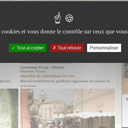
cide de s’installer en
 y créer sa vinaigrerie
e.
e et passionnée, Sylvie
es cookies et vous donne le contrôle sur ceux que vous
Découvrir
Vi
Aig
Tout accepter
Tout refuser
Personnaliser
Attention: distances indiquées à "Vol d'oiseau"
à 35 Km
(distance à vol d'oiseau)
Castelnau-le-Lez - Hérault
Marchés Foires
Marché de Castelnau-le-Lez
 prison
Marché traditionnel, produits régionaux de saison et
artisanat