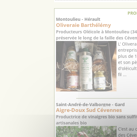
PRO
Montoulieu - Hérault
Oliveraie Barthélémy
Producteurs Oléicole à Montoulieu (3
préservée le long de la faille des Céve
L’ Oliver
entrepris
plus de 
et son pè
d'oléicult
fil ...
Saint-André-de-Valborgne - Gard
Aigre-Doux Sud Cévennes
Productrice de vinaigres bio sans sulf
artisanales bio
C’est au
des Céve