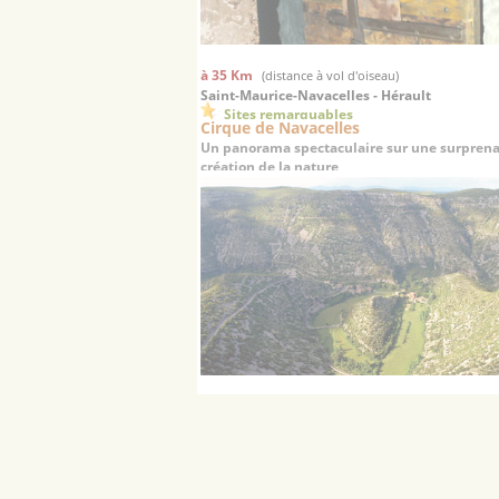
à 35 Km
(distance à vol d'oiseau)
Saint-Maurice-Navacelles - Hérault
Sites remarquables
Cirque de Navacelles
Un panorama spectaculaire sur une surpren
création de la nature