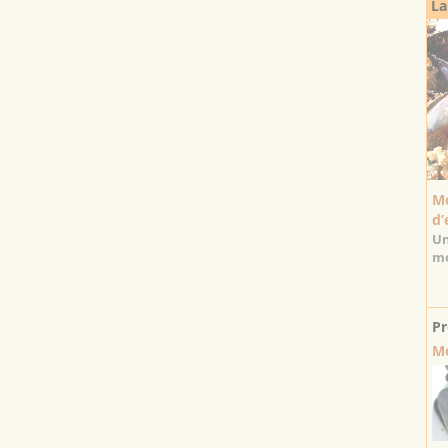
La
Mo
d’
Un
mo
Pr
Mo