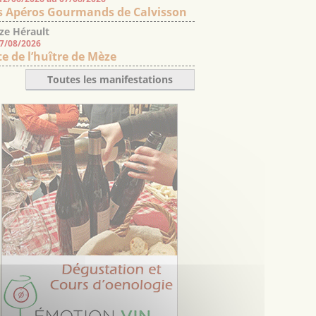
s Apéros Gourmands de Calvisson
ze Hérault
07/08/2026
te de l’huître de Mèze
Toutes les manifestations