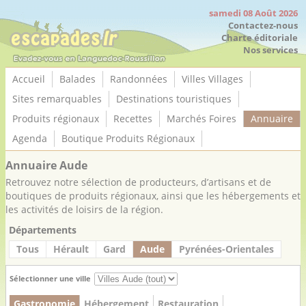
Panneau de gestion des cookies
samedi 08 Août 2026
Contactez-nous
Charte éditoriale
Nos services
Accueil
Balades
Randonnées
Villes Villages
Sites remarquables
Destinations touristiques
Produits régionaux
Recettes
Marchés Foires
Annuaire
Agenda
Boutique Produits Régionaux
Annuaire Aude
Retrouvez notre sélection de producteurs, d’artisans et de
boutiques de produits régionaux, ainsi que les hébergements et
les activités de loisirs de la région.
Départements
Tous
Hérault
Gard
Aude
Pyrénées-Orientales
Sélectionner une ville
Gastronomie
Hébergement
Restauration