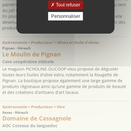
paniers de fruits et légumes bio, épicerie, restauration) au sein
Tout refuser
du joli village de Sainte Croix de Quintillargues.
En plus d’offrir un réel service de proximité, l’épicerie est vite
Personnaliser
devenue un lieu convivial de rencontres et de découvertes des
produits locaux : légumes ...
Gastronomie > Producteur > Olives et Huile d'olives
Pignan - Hérault
Le Moulin de Pignan
Cave coopérative oléicole
Le magasin PICHOLINE-OLICOOP vous propose de déguster
toutes leurs huiles d'olive extra, notamment la Rougette de
Pignan. La boutique propose également une large gamme de
produits régionaux ainsi qu'une gamme de produits de beauté
et des créations d'artisans d'art locaux.
Gastronomie > Producteur > Vins
Assas - Hérault
Domaine de Cassagnole
AOC Coteaux du languedoc