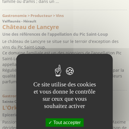
famille ou d’amis ; dans un ...
Gastronomie > Producteur > Vins
Valflaunès - Hérault
Château de Lancyre
Une des références de l’appellation du Pic Saint-Loup
Le château de Lancyre se situe sur le terroir d'exception des
vins du Pic Saint-Loup.
Ce domaine familiale est un des pionniers de l’appellation Pic
Saint-Loup et représente une des références de cette
appellation réputée.
Régulièrement médaillés, les vins du domaine séduisent par la
qualité de chaque cuvée ainsi que pour leurs saveurs et leurs
parfums de garrigue si typiques du Pic ...
Ce site utilise des cookies
et vous donne le contrôle
Gastronomie > Commerce > Magasins Bio
sur ceux que vous
Sainte-Croix de Quintillargues - Hérault
souhaitez activer
L'Orkys
Epicerie bio conviviale et pleine de ressources
Passionnés par le territoire du Pic-saint-Loup Sandra et Maxime
Tout accepter
décident de faire revivre une épicerie multiservices (livraison de