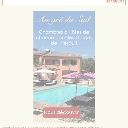
Découvrir
Gastronomie > Commerce > Caviste Vins et Spiritueux