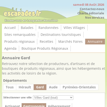
Panneau de gestion des cookies
samedi 08 Août 2026
Contactez-nous
Charte éditoriale
Nos services
Accueil
Balades
Randonnées
Villes Villages
Sites remarquables
Destinations touristiques
Produits régionaux
Recettes
Marchés Foires
Annuaire
Agenda
Boutique Produits Régionaux
Annuaire Gard
Retrouvez notre sélection de producteurs, d’artisans et de
boutiques de produits régionaux, ainsi que les hébergements et
les activités de loisirs de la région.
Départements
Tous
Hérault
Gard
Aude
Pyrénées-Orientales
Sélectionner une ville
Artisanat
Gastronomie
Hébergement