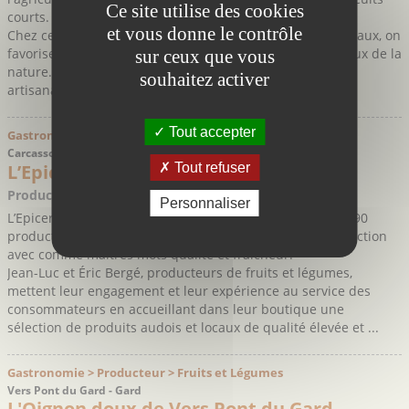
Ce site utilise des cookies
courts.
et vous donne le contrôle
Chez ce primeur du "Quartier des Bons Vivants", les Arceaux, on
favorise les petits producteurs locaux les plus respectueux de la
sur ceux que vous
nature. Vous y trouverez aussi des jus de fruits bios ou
souhaitez activer
artisanaux, de ...
Tout accepter
Gastronomie > Commerce > Produits Régionaux
Carcassonne - Aude
L’Epicerie des Producteurs
Tout refuser
Producteurs Engagés
Personnaliser
L’Epicerie des Producteurs de Carcassonne c’est plus de 90
producteurs et éleveurs locaux qui proposent leur production
avec comme maîtres mots qualité et fraicheur.
Jean-Luc et Éric Bergé, producteurs de fruits et légumes,
mettent leur engagement et leur expérience au service des
consommateurs en accueillant dans leur boutique une
sélection de produits audois et locaux de qualité élevée et ...
Gastronomie > Producteur > Fruits et Légumes
Vers Pont du Gard - Gard
L'Oignon doux de Vers Pont du Gard