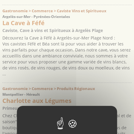
Gastronomie > Commerce > Caviste Vins et Spiritueux
Argelès-sur-Mer - Pyrénées-Orientales
La Cave à Féfé
Caviste, Cave à vins et Spiritueux à Argelès Plage
Découvrez la Cave à Féfé à Argelès-sur-Mer Plage Nord :
Vos cavistes Féfé et Béa sont là pour vous aider à trouver les
vins parfaits pour chaque occasion. Dans notre cave, vous serez
accueillis dans une ambiance conviviale, nous sommes à votre
service pour vous proposer une gamme variée de vins blancs,
de vins rosés, de vins rouges, de vins doux ou moelleux, de vins
...
Gastronomie > Commerce > Produits Régionaux
Montpellier - Hérault
Charlotte aux Légumes
Primeur – Magasin de fruits et légumes
Chez Charlotte aux légumes, la devise c'est : "manger local et de
saison". C'est pourquoi vous retrouverez dans cette jolie
boutique des étals de fruits et de légumes de saison, issus de
l'agriculture raisonnée ou biologique et favorisant les circuits