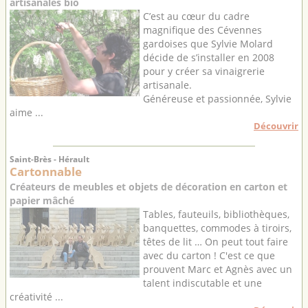
artisanales bio
C’est au cœur du cadre
magnifique des Cévennes
gardoises que Sylvie Molard
décide de s’installer en 2008
pour y créer sa vinaigrerie
artisanale.
Généreuse et passionnée, Sylvie
aime ...
Découvrir
Saint-Brès - Hérault
Cartonnable
Créateurs de meubles et objets de décoration en carton et
papier mâché
Tables, fauteuils, bibliothèques,
banquettes, commodes à tiroirs,
têtes de lit … On peut tout faire
avec du carton ! C'est ce que
prouvent Marc et Agnès avec un
talent indiscutable et une
créativité ...