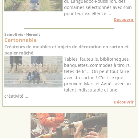
du Languedoc-Roussillon, des
domaines sélectionnés avec soin
pour leur excellence ...
Découvrir
Saint-Brès - Hérault
Cartonnable
Créateurs de meubles et objets de décoration en carton et
papier mâché
Tables, fauteuils, bibliothèques,
banquettes, commodes à tiroirs,
têtes de lit … On peut tout faire
avec du carton ! C'est ce que
prouvent Marc et Agnès avec un
talent indiscutable et une
créativité ...
Découvrir