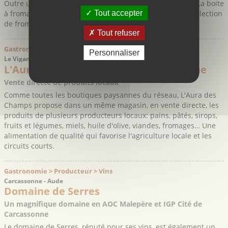
Outre un bel éventail des principaux fromages français, La boite
à fromage saura également vous séduire avec sa belle sélection
Tout accepter
de fromages de chèvres et de brebis régionaux.
Tout refuser
Gastronomie > Commerce > Produits Régionaux
Personnaliser
Le Vigan - Gard
L'Aura des Champs - Boutique Paysanne
Vente directe de produits locaux
Comme toutes les boutiques paysannes du réseau, L'Aura des
Champs propose dans un même magasin, en vente directe, les
produits de plusieurs producteurs locaux: pains, pâtés, sirops,
fruits et légumes, miels, huile d'olive, viandes, fromages… Une
alimentation de qualité qui favorise l'agriculture locale et les
circuits courts.
Gastronomie > Producteur > Vins
Carcassonne - Aude
Domaine de Serres
Un magnifique domaine en AOC Malepère et IGP Cité de
Carcassonne
Le domaine de Serres, réputé pour ses vins, est également un