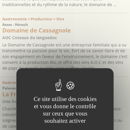
traditionnelles et du rythme de la nature, le domaine de ...
Gastronomie > Producteur > Vins
Assas - Hérault
Domaine de Cassagnole
AOC Coteaux du languedoc
Le Domaine de Cassagnole est une entreprise familiale qui a su
transmettre sa passion pour le vin. Fort de ce savoir-faire et de
son engagement en faveur de l'environnement, le domaine s'est
converti à la production Bio, et offre des vins A.O.C et des vins
de pays de grande qualité, sans sulfites ajoutés.
Gastronomie > Commerce > Fromager
Palavas-les-Flots - Hérault
La Fromagerie Palavasienne
Ce site utilise des cookies
Une fromagerie réputée, tenue par des passionnés
et vous donne le contrôle
Charlotte et Thomas vous accueillent avec chaleur pour vous
sur ceux que vous
conseiller sur leurs nombreuses références de fromages
souhaitez activer
soigneusement sélectionnés auprès de petits producteurs ou
de caves d’affinages.