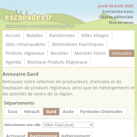
Panneau de gestion des cookies
jeudi 06 Août 2026
Contactez-nous
Charte éditoriale
Nos services
Accueil
Balades
Randonnées
Villes Villages
Sites remarquables
Destinations touristiques
Produits régionaux
Recettes
Marchés Foires
Annuaire
Agenda
Boutique Produits Régionaux
Annuaire Gard
Retrouvez notre sélection de producteurs, d’artisans et de
boutiques de produits régionaux, ainsi que les hébergements et
les activités de loisirs de la région.
Départements
Tous
Hérault
Gard
Aude
Pyrénées-Orientales
Sélectionner une ville
Artisanat
Gastronomie
Hébergement